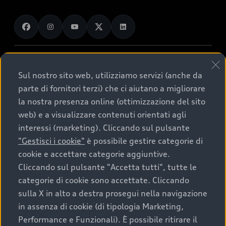
Ricerca auto usate
Gamma Q
Promozioni
Audi charging
Confronta i modelli Audi
Gamma S
Servizi e Manutenzione
Audi Prima Scelta :plus
Gamma RS
Accessori Originali Audi
© 2026 Volkswagen Group Italia S.p.A.
Audi for business
Sistemi di Assistenza Audi
Sul nostro sito web, utilizziamo servizi (anche da
Servizi di assistenza
Audi Financial Services
Termini di utilizzo
Gamma auto per neopatentati
parte di fornitori terzi) che ci aiutano a migliorare
Audi exclusive
Guida per il consumatore sulle garanzie
Accessibilità
Privacy Policy
Cookie Policy
la nostra presenza online (ottimizzazione del sito
Formule finanziarie e servizi
Trazione integrale quattro®
Cookie Setting
Lavora con noi
Credits
web) e a visualizzare contenuti orientati agli
Restituzione e riciclo
Volkswagen Group Italia
Whistleblower System
Audi Value
interessi (marketing). Cliccando sul pulsante
Cataloghi Audi
Contributo AdBlue®
Digital Services Act
Audi Digital Giveaway
"Gestisci i cookie"
è possibile gestire categorie di
Audi Value Noleggio
Regolamento Sicurezza Generale dei Prodotti
Richiedi informazioni
cookie e accettare categorie aggiuntive.
Campagna d'intervento
Note legali Audi AG
EU Data Act
Cliccando sul pulsante "Accetta tutti", tutte le
Audi Value Noleggio Usato
Richiedi un Preventivo
Azioni di richiamo
categorie di cookie sono accettate. Cliccando
Audi Value Noleggio P. IVA
Richiedi un Test Drive
sulla X in alto a destra prosegui nella navigazione
Schede di Soccorso
Nel presente sito sono contenute informazioni
in assenza di cookie (di tipologia Marketing,
Audi Urban Value
puramente indicative dei veicoli illustrati. Invitiamo
Servizi digitali
Performance e Funzionali). È possibile ritirare il
pertanto il Cliente a rivolgersi sempre ad Aziende della