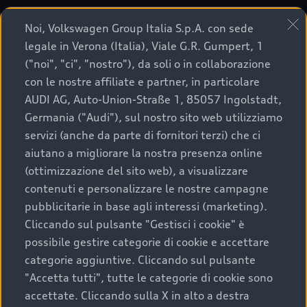
Noi, Volkswagen Group Italia S.p.A. con sede
Servizi e
legale in Verona (Italia), Viale G.R. Gumpert, 1
manutenzione.
("noi", "ci", "nostro"), da soli o in collaborazione
con le nostre affiliate e partner, in particolare
AUDI AG, Auto-Union-Straße 1, 85057 Ingolstadt,
Germania ("Audi"), sul nostro sito web utilizziamo
servizi (anche da parte di fornitori terzi) che ci
aiutano a migliorare la nostra presenza online
(ottimizzazione del sito web), a visualizzare
contenuti e personalizzare le nostre campagne
pubblicitarie in base agli interessi (marketing).
Affida la tua Audi a chi sa come prendersene cura
Cliccando sul pulsante "Gestisci i cookie" è
e viaggia con tutta la serenità che solo Audi
possibile gestire categorie di cookie e accettare
Service ti può garantire. Scegliendo sempre la
categorie aggiuntive. Cliccando sul pulsante
qualità e la sicurezza dei
Ricambi Originali Audi
,
"Accetta tutti", tutte le categorie di cookie sono
non rinunci all’eccellenza anche nei dettagli della
accettate. Cliccando sulla X in alto a destra
tua auto.