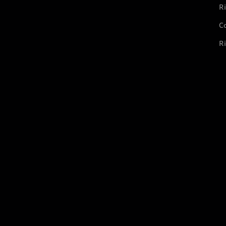
Ri
Co
Ri