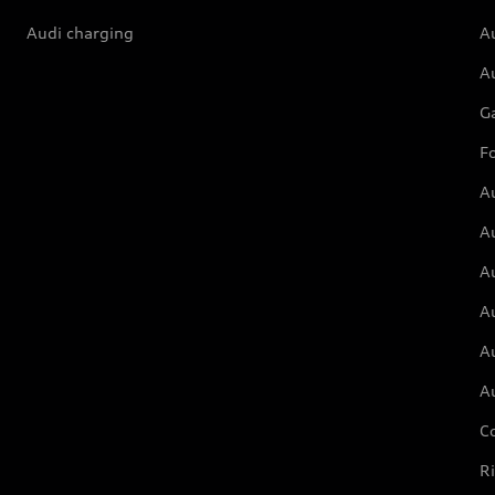
Audi charging
Au
Au
G
Fo
A
A
A
Au
A
A
C
Ri