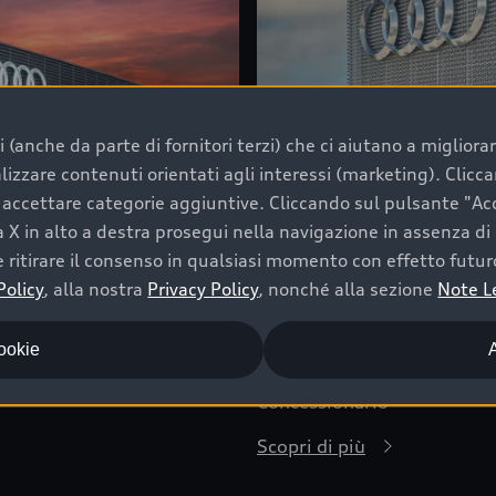
i (anche da parte di fornitori terzi) che ci aiutano a miglior
alizzare contenuti orientati agli interessi (marketing). Clic
e accettare categorie aggiuntive. Cliccando sul pulsante "Acc
 X in alto a destra prosegui nella navigazione in assenza di 
 ritirare il consenso in qualsiasi momento con effetto futur
Policy
, alla nostra
Privacy Policy
, nonché alla sezione
Note L
cookie
A
AUDI ZENTRUM 
Concessionario
Scopri di più