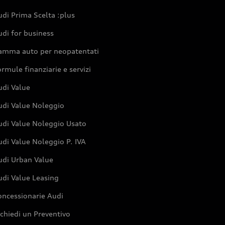
di Prima Scelta :plus
di for business
amma auto per neopatentati
rmule finanziarie e servizi
udi Value
udi Value Noleggio
udi Value Noleggio Usato
di Value Noleggio P. IVA
udi Urban Value
udi Value Leasing
oncessionarie Audi
chiedi un Preventivo