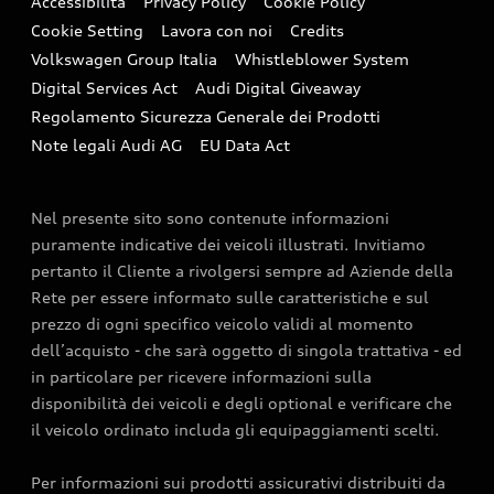
Accessibilità
Privacy Policy
Cookie Policy
Formule finanziarie e servizi
Trazione integrale quattro®
Cookie Setting
Lavora con noi
Credits
Restituzione e riciclo
Volkswagen Group Italia
Whistleblower System
Audi Value
Cataloghi Audi
Contributo AdBlue®
Digital Services Act
Audi Digital Giveaway
Audi Value Noleggio
Regolamento Sicurezza Generale dei Prodotti
Richiedi informazioni
Campagna d'intervento
Note legali Audi AG
EU Data Act
Audi Value Noleggio Usato
Richiedi un Preventivo
Azioni di richiamo
Audi Value Noleggio P. IVA
Richiedi un Test Drive
Schede di Soccorso
Nel presente sito sono contenute informazioni
Audi Urban Value
puramente indicative dei veicoli illustrati. Invitiamo
Servizi digitali
pertanto il Cliente a rivolgersi sempre ad Aziende della
Audi Value Leasing
Rete per essere informato sulle caratteristiche e sul
Functions on Demand
prezzo di ogni specifico veicolo validi al momento
Concessionarie Audi
Audi connect
dell’acquisto - che sarà oggetto di singola trattativa - ed
Richiedi un Preventivo
in particolare per ricevere informazioni sulla
Temi
disponibilità dei veicoli e degli optional e verificare che
Richiedi un Test Drive
il veicolo ordinato includa gli equipaggiamenti scelti.
myAudi
Contatti
Accedi a myAudi
Per informazioni sui prodotti assicurativi distribuiti da