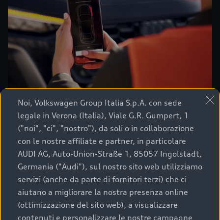
Noi, Volkswagen Group Italia S.p.A. con sede
legale in Verona (Italia), Viale G.R. Gumpert, 1
Tutto sotto controllo.
("noi", "ci", "nostro"), da soli o in collaborazione
con le nostre affiliate e partner, in particolare
Con l'app myAudi, la tua attività di ricarica
AUDI AG, Auto-Union-Straße 1, 85057 Ingolstadt,
quotidiana è sempre a portata di clic.
Germania ("Audi"), sul nostro sito web utilizziamo
›
Gestione del contratto
servizi (anche da parte di fornitori terzi) che ci
›
Avvio e interruzione delle operazioni di ricarica
aiutano a migliorare la nostra presenza online
(ottimizzazione del sito web), a visualizzare
›
Panoramica della fatturazione
contenuti e personalizzare le nostre campagne