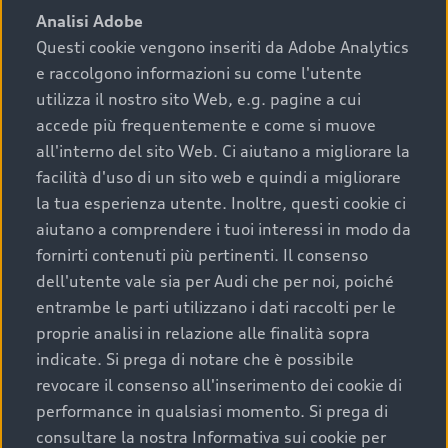
Analisi Adobe
Questi cookie vengono inseriti da Adobe Analytics
e raccolgono informazioni su come l'utente
utilizza il nostro sito Web, e.g. pagine a cui
accede più frequentemente e come si muove
all'interno del sito Web. Ci aiutano a migliorare la
facilità d'uso di un sito web e quindi a migliorare
la tua esperienza utente. Inoltre, questi cookie ci
aiutano a comprendere i tuoi interessi in modo da
Piani tariffari.
fornirti contenuti più pertinenti. Il consenso
›
Ricariche affidabili e veloci presso gli operatori
dell'utente vale sia per Audi che per noi, poiché
della rete di Premium partner (IONITY, EWIVA -
entrambe le parti utilizzano i dati raccolti per le
HPC), a un prezzo fisso ridotto
proprie analisi in relazione alle finalità sopra
›
Nessun costo di blocco per la ricarica AC
indicate. Si prega di notare che è possibile
(corrente alternata) nella fascia oraria tra le
revocare il consenso all'inserimento dei cookie di
21:00 e le 9:00 del giorno successivo
performance in qualsiasi momento. Si prega di
consultare la nostra Informativa sui cookie per
›
Servizio pro gratuito per un anno* per i