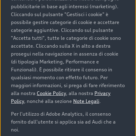
›
Ricerca delle stazioni di ricarica e pianificazione
pubblicitarie in base agli interessi (marketing).
del percorso (i punti di ricarica Audi sono
Cliccando sul pulsante "Gestisci i cookie" è
contrassegnati dagli anelli Audi)
possibile gestire categorie di cookie e accettare
categorie aggiuntive. Cliccando sul pulsante
›
Gestisci le tue carte di ricarica Audi per attivare
Audi Wallbox plus e Audi Wallbox pro
"Accetta tutti", tutte le categorie di cookie sono
accettate. Cliccando sulla X in alto a destra
prosegui nella navigazione in assenza di cookie
(di tipologia Marketing, Performance e
Funzionali). È possibile ritirare il consenso in
qualsiasi momento con effetto futuro. Per
maggiori informazioni, si prega di fare riferimento
alla nostra
Cookie Policy
, alla nostra
Privacy
Policy
, nonché alla sezione
Note Legali
.
Per l'utilizzo di Adobe Analytics, il consenso
fornito dall'utente si applica sia ad Audi che a
noi.