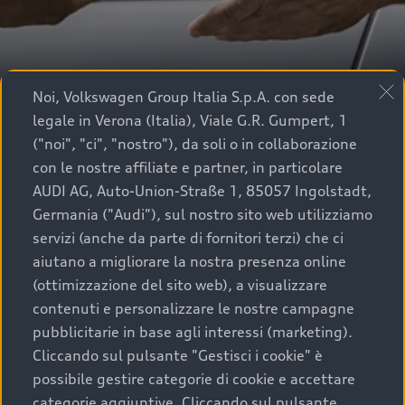
Noi, Volkswagen Group Italia S.p.A. con sede
legale in Verona (Italia), Viale G.R. Gumpert, 1
("noi", "ci", "nostro"), da soli o in collaborazione
con le nostre affiliate e partner, in particolare
AUDI AG, Auto-Union-Straße 1, 85057 Ingolstadt,
Germania ("Audi"), sul nostro sito web utilizziamo
servizi (anche da parte di fornitori terzi) che ci
aiutano a migliorare la nostra presenza online
Menu
(ottimizzazione del sito web), a visualizzare
Ritiro e riconsegna
contenuti e personalizzare le nostre campagne
pubblicitarie in base agli interessi (marketing).
Cliccando sul pulsante "Gestisci i cookie" è
possibile gestire categorie di cookie e accettare
Pick-up & Delivery.
categorie aggiuntive. Cliccando sul pulsante