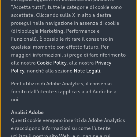
"Accetta tutti", tutte le categorie di cookie sono
Scopri il servizio di
accettate. Cliccando sulla X in alto a destra
ritiro e riconsegna
prosegui nella navigazione in assenza di cookie
della tua Audi.
(di tipologia Marketing, Performance e
Funzionali). È possibile ritirare il consenso in
qualsiasi momento con effetto futuro. Per
maggiori informazioni, si prega di fare riferimento
alla nostra
Cookie Policy
, alla nostra
Privacy
Ritiro e riconsegna vettura direttamente a casa.
Policy
, nonché alla sezione
Note Legali
.
In tutta comodità. Con il servizio Pick-up &
Per l'utilizzo di Adobe Analytics, il consenso
Delivery, verremo a ritirare la tua vettura e la
riconsegneremo presso il tuo domicilio: potrai
fornito dall'utente si applica sia ad Audi che a
ricevere in questo modo la nostra assistenza,
noi.
rimanendo a casa in totale comodità. Tra gli altri
Analisi Adobe
servizi Audi Service a te dedicati, puoi richiedere
la pulizia completa della vettura e disinfestazione
Questi cookie vengono inseriti da Adobe Analytics
dell’abitacolo.
e raccolgono informazioni su come l'utente
utilizza il nostro sito Web, e.g. pagine a cui