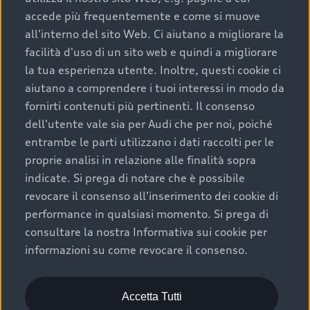
accede più frequentemente e come si muove
all'interno del sito Web. Ci aiutano a migliorare la
Cerca l'Audi partner più vicino a te
facilità d'uso di un sito web e quindi a migliorare
Richiesta assistenza
la tua esperienza utente. Inoltre, questi cookie ci
aiutano a comprendere i tuoi interessi in modo da
Promozioni
fornirti contenuti più pertinenti. Il consenso
dell'utente vale sia per Audi che per noi, poiché
Booking Online
entrambe le parti utilizzano i dati raccolti per le
proprie analisi in relazione alle finalità sopra
Torna su
indicate. Si prega di notare che è possibile
revocare il consenso all'inserimento dei cookie di
performance in qualsiasi momento. Si prega di
Gamma Audi e Configuratore
consultare la nostra Informativa sui cookie per
informazioni su come revocare il consenso.
Mobilità elettrica
Scopri e configura
Confronta i modelli Audi
Acquista
Accetta Tutti
Gamma e-tron 100% elettrica