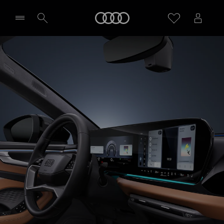
A6 allroad e-hybrid
Audi
Tecnologia
Richiedi un preventivo
Seleziona concessionaria