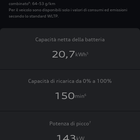
combinato
: 64–53 g/km
8
Per il veicolo sono disponibili solo i valori di consumi ed emissioni
secondo lo standard WLTP.
Capacità netta della batteria
20,7
kWh
5
Capacità di ricarica da 0% a 100%
150
min
6
Potenza di picco
7
143
kW