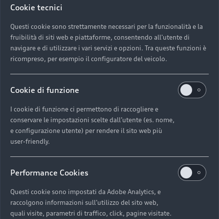
Cookie tecnici
esclusivi che permettono di monitorare la tua auto e
di adattarla alle tue esigenze, assicurandoti praticità
Questi cookie sono strettamente necessari per la funzionalità e la
e serenità in ogni viaggio.
fruibilità di siti web e piattaforme, consentendo all'utente di
navigare e di utilizzare i vari servizi e opzioni. Tra queste funzioni è
Inoltre, grazie a un canale diretto con il tuo Service
ricompreso, per esempio il configuratore del veicolo.
Partner, l’app myAudi ti permette di ricevere
aggiornamenti sullo stato del veicolo,
Cookie di funzione
programmando comodamente online gli interventi
di manutenzione.
I cookie di funzione ci permettono di raccogliere e
conservare le impostazioni scelte dall’utente (es. nome,
e configurazione utente) per rendere il sito web più
Scopri tutti i servizi myAudi
user-friendly.
Performance Cookies
Audi Service.
Questi cookie sono impostati da Adobe Analytics, e
raccolgono informazioni sull’utilizzo del sito web,
Grazie ai Service Partner Audi puoi contare su
quali visite, parametri di traffico, click, pagine visitate.