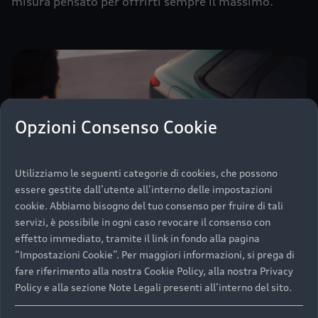
misura pensato per offrirti sempre il massimo.
Opzioni Consenso Cookie
Utilizziamo le seguenti categorie di cookies, che possono
essere gestite dall’utente all’interno delle impostazioni
cookie. Abbiamo bisogno del tuo consenso per fruire di tali
servizi, è possibile in ogni caso revocare il consenso con
effetto immediato, tramite il link in fondo alla pagina
App myAudi: l’accesso
“Impostazioni Cookie”. Per maggiori informazioni, si prega di
digitale alla tua Audi.
fare riferimento alla nostra Cookie Policy, alla nostra Privacy
Policy e alla sezione Note Legali presenti all’interno del sito.
Con l’app myAudi puoi rimanere sempre connesso
alla tua auto, grazie a un ecosistema di servizi