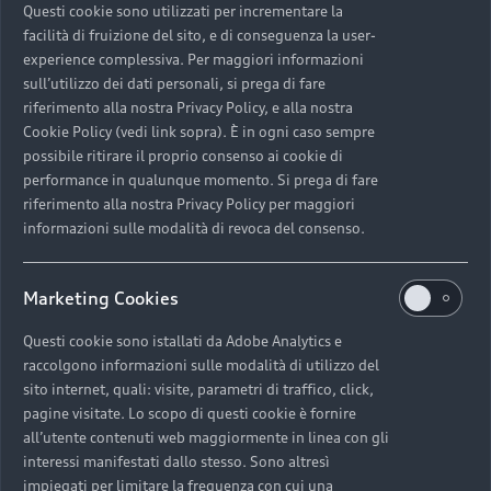
un’assistenza dedicata e soluzioni pensate per garantirti
Questi cookie sono utilizzati per incrementare la
la massima qualità, efficienza e sicurezza.
facilità di fruizione del sito, e di conseguenza la user-
experience complessiva. Per maggiori informazioni
sull’utilizzo dei dati personali, si prega di fare
riferimento alla nostra Privacy Policy, e alla nostra
Cookie Policy (vedi link sopra). È in ogni caso sempre
possibile ritirare il proprio consenso ai cookie di
performance in qualunque momento. Si prega di fare
riferimento alla nostra Privacy Policy per maggiori
informazioni sulle modalità di revoca del consenso.
Marketing Cookies
Questi cookie sono istallati da Adobe Analytics e
raccolgono informazioni sulle modalità di utilizzo del
sito internet, quali: visite, parametri di traffico, click,
pagine visitate. Lo scopo di questi cookie è fornire
Noleggio Accessori Originali
all’utente contenuti web maggiormente in linea con gli
interessi manifestati dallo stesso. Sono altresì
Con il Noleggio Accessori Originali potrai sempre
impiegati per limitare la frequenza con cui una