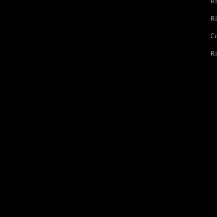
Ri
Ri
Co
Ri