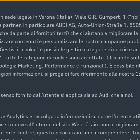
 sede legale in Verona (Italia), Viale G.R. Gumpert, 1 ("noi", 
e e partner, in particolare AUDI AG, Auto-Union-Straße 1, 85
e un’auto usata Audi
che da parte di fornitori terzi) che ci aiutano a migliorare l
lizzare contenuti e personalizzare le nostre campagne pubbli
estisci i cookie" è possibile gestire categorie di cookie e a
a convenienza, affidabilità e sostenibilità. Per fare un ac
, tutte le categorie di cookie sono accettate. Cliccando sull
lità del marchio. Audi offre l’auto usata perfetta tramite
ipologia Marketing, Performance e Funzionali). È possibile rit
ori informazioni, si prega di fare riferimento alla nostra
C
onsenso fornito dall'utente si applica sia ad Audi che a noi.
cquistare la tua prossima 
be Analytics e raccolgono informazioni su come l'utente utili
cquistare un’auto usata, oltre al prezzo e all'aspetto, son
si muove all'interno del sito Web. Ci aiutano a migliorare la
utente. Inoltre, questi cookie ci aiutano a comprendere i tuo
nde a uno stato migliore del veicolo e a una maggiore du