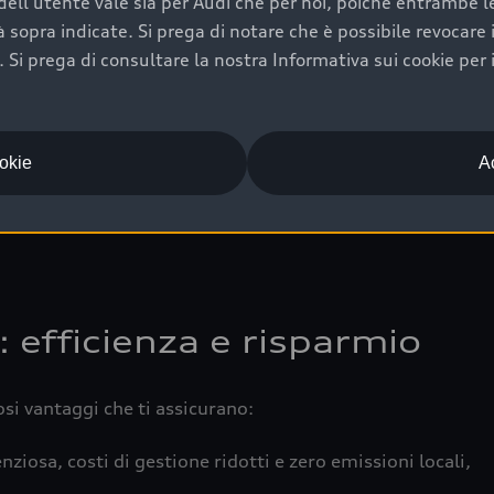
ell'utente vale sia per Audi che per noi, poiché entrambe le p
 completa della vettura certifica una manutenzione costa
ità sopra indicate. Si prega di notare che è possibile revocare
Si prega di consultare la nostra Informativa sui cookie per 
una buona conservazione evidenzia cura e attenzione del pr
componenti principali in ottimo stato garantiscono prestaz
iciale Audi che offre l’usato garantito tramite Audi Prima
ookie
Ac
 e coperto da garanzia fino a 4 anni per una maggiore tute
: efficienza e risparmio
osi vantaggi che ti assicurano:
nziosa, costi di gestione ridotti e zero emissioni locali,