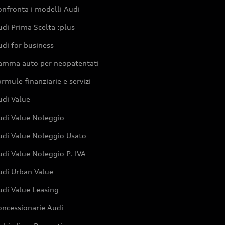
nfronta i modelli Audi
di Prima Scelta :plus
di for business
amma auto per neopatentati
rmule finanziarie e servizi
udi Value
udi Value Noleggio
udi Value Noleggio Usato
di Value Noleggio P. IVA
udi Urban Value
udi Value Leasing
oncessionarie Audi