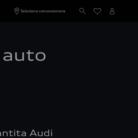
Seleziona concessionaria
a auto
ntita Audi