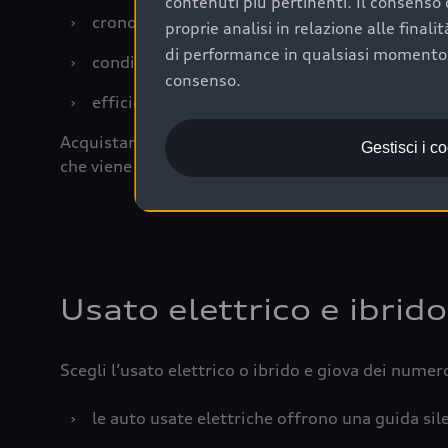
contenuti più pertinenti. Il consenso d
›
cronologia dei tagliandi: una documentazione
proprie analisi in relazione alle final
di performance in qualsiasi momento. 
›
condizioni della carrozzeria e degli interni: 
consenso.
›
efficienza meccanica: motore, trasmissione e 
Acquistare un’auto usata in una Concessionaria uff
Gestisci i c
che viene sottoposto a 110 controlli approfonditi
Usato elettrico e ibrido
Scegli l’usato elettrico o ibrido e giova dei numer
›
le auto usate elettriche offrono una guida sile