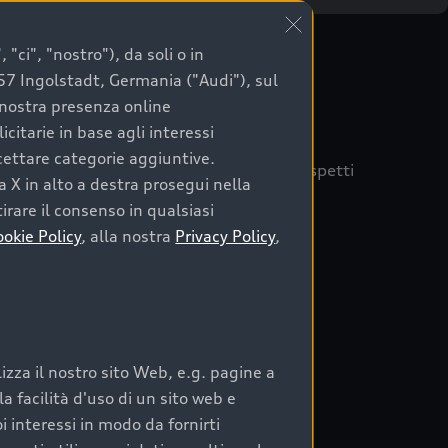
"ci", "nostro"), da soli o in
057 Ingolstadt, Germania ("Audi"), sul
a nostra presenza online
citarie in base agli interessi
ccettare categorie aggiuntive.
quisto sicuro, è essenziale considerare aspetti
a X in alto a destra prosegui nella
 Audi Prima Scelta :plus
irare il consenso in qualsiasi
ookie Policy
, alla nostra
Privacy Policy
,
auto
zza il nostro sito Web, e.g. pagine a
o:
 facilità d'uso di un sito web e
i interessi in modo da fornirti
rata nel tempo;