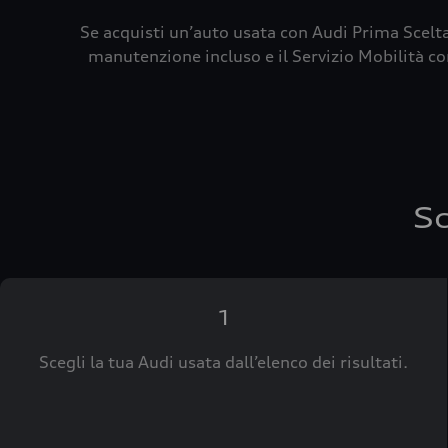
Se acquisti un’auto usata con Audi Prima Scelta
manutenzione incluso e il Servizio Mobilità con
Sc
1
Scegli la tua Audi usata dall’elenco dei risultati.