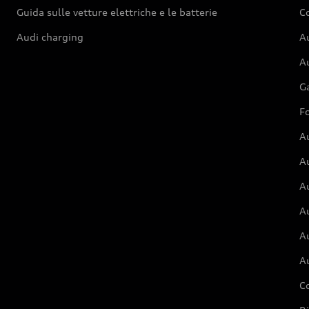
Guida sulle vetture elettriche e le batterie
Co
Audi charging
Au
Au
G
Fo
A
A
A
Au
A
A
C