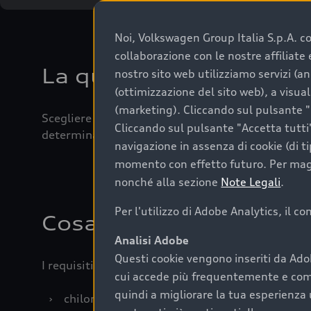
Noi, Volkswagen Group Italia S.p.A. con
collaborazione con le nostre affiliat
La qualità di acquistar
nostro sito web utilizziamo servizi (an
(ottimizzazione del sito web), a visua
(marketing). Cliccando sul pulsante "G
Scegliere un’auto usata è una decisione che coniug
Cliccando sul pulsante "Accetta tutti"
determinanti come la garanzia inclusa e l’affidabi
navigazione in assenza di cookie (di t
momento con effetto futuro. Per maggi
nonché alla sezione
Note Legali
.
Per l'utilizzo di Adobe Analytics, il c
Cosa sapere prima di a
Analisi Adobe
Questi cookie vengono inseriti da Ado
I requisiti fondamentali da considerare prima di a
cui accede più frequentemente e come 
quindi a migliorare la tua esperienza 
›
chilometraggio: un valore contenuto corrispo