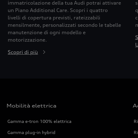
immatricolazione della tua Audi potrai attivare
s
un Piano Additional Care. Scopri i quattro
q
livelli di copertura previsti, rateizzabili
c
mensilmente, personalizzati secondo le tabelle
m
manutenzione di ogni modello e
S
motorizzazione.
U
Scopri di più
Mobilità elettrica
A
Gamma e-tron 100% elettrica
R
Gamma plug-in hybrid
Ri