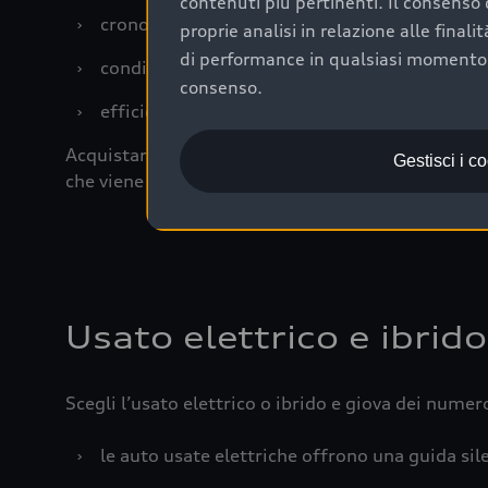
contenuti più pertinenti. Il consenso d
›
cronologia dei tagliandi: una documentazione
proprie analisi in relazione alle final
di performance in qualsiasi momento. 
›
condizioni della carrozzeria e degli interni: 
consenso.
›
efficienza meccanica: motore, trasmissione e 
Acquistare un’auto usata in una Concessionaria uff
Gestisci i c
che viene sottoposto a 110 controlli approfonditi
Usato elettrico e ibrido
Scegli l’usato elettrico o ibrido e giova dei numer
›
le auto usate elettriche offrono una guida sile