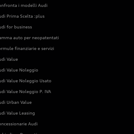
nfronta i modelli Audi
di Prima Scelta :plus
di for business
amma auto per neopatentati
rmule finanziarie e servizi
udi Value
udi Value Noleggio
udi Value Noleggio Usato
di Value Noleggio P. IVA
udi Urban Value
udi Value Leasing
oncessionarie Audi