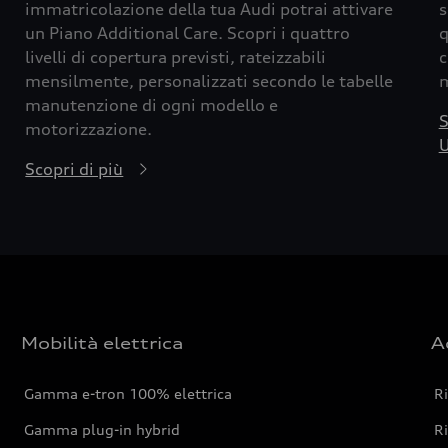
immatricolazione della tua Audi potrai attivare
s
un Piano Additional Care. Scopri i quattro
q
livelli di copertura previsti, rateizzabili
c
mensilmente, personalizzati secondo le tabelle
m
manutenzione di ogni modello e
S
motorizzazione.
U
Scopri di più
Mobilità elettrica
A
Gamma e-tron 100% elettrica
R
Gamma plug-in hybrid
Ri