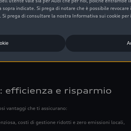
ell'utente vale sia per Audi che per noi, poiché entrambe le p
 completa della vettura certifica una manutenzione costa
ità sopra indicate. Si prega di notare che è possibile revocare
Si prega di consultare la nostra Informativa sui cookie per 
una buona conservazione evidenzia cura e attenzione del pr
componenti principali in ottimo stato garantiscono prestaz
iciale Audi che offre l’usato garantito tramite Audi Prima
ookie
Ac
 e coperto da garanzia fino a 4 anni per una maggiore tute
: efficienza e risparmio
osi vantaggi che ti assicurano:
nziosa, costi di gestione ridotti e zero emissioni locali,