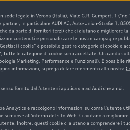
 sede legale in Verona (Italia), Viale G.R. Gumpert, 1 ("noi", 
e e partner, in particolare AUDI AG, Auto-Union-Straße 1, 85
e un’auto usata Audi
che da parte di fornitori terzi) che ci aiutano a migliorare l
lizzare contenuti e personalizzare le nostre campagne pubbli
estisci i cookie" è possibile gestire categorie di cookie e a
a convenienza, affidabilità e sostenibilità. Per fare un ac
, tutte le categorie di cookie sono accettate. Cliccando sull
lità del marchio. Audi offre l’auto usata perfetta tramite
ipologia Marketing, Performance e Funzionali). È possibile rit
ori informazioni, si prega di fare riferimento alla nostra
C
onsenso fornito dall'utente si applica sia ad Audi che a noi.
cquistare la tua prossima 
be Analytics e raccolgono informazioni su come l'utente utili
cquistare un’auto usata, oltre al prezzo e all'aspetto, son
si muove all'interno del sito Web. Ci aiutano a migliorare la
utente. Inoltre, questi cookie ci aiutano a comprendere i tuo
nde a uno stato migliore del veicolo e a una maggiore du