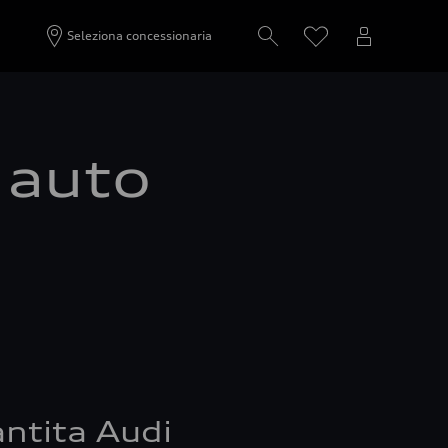
Seleziona concessionaria
a auto
ntita Audi