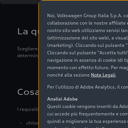
Noi, Volkswagen Group Italia S.p.A. con
collaborazione con le nostre affiliat
La qualità di acquistar
nostro sito web utilizziamo servizi (an
(ottimizzazione del sito web), a visua
(marketing). Cliccando sul pulsante "G
Scegliere un’auto usata è una decisione che coniug
Cliccando sul pulsante "Accetta tutti"
determinanti come la garanzia inclusa e l’affidabi
navigazione in assenza di cookie (di t
momento con effetto futuro. Per maggi
nonché alla sezione
Note Legali
.
Per l'utilizzo di Adobe Analytics, il c
Cosa sapere prima di a
Analisi Adobe
Questi cookie vengono inseriti da Ado
I requisiti fondamentali da considerare prima di a
cui accede più frequentemente e come 
quindi a migliorare la tua esperienza 
›
chilometraggio: un valore contenuto corrispo