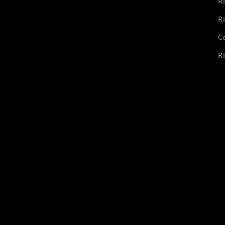
Ri
Ri
Co
Ri