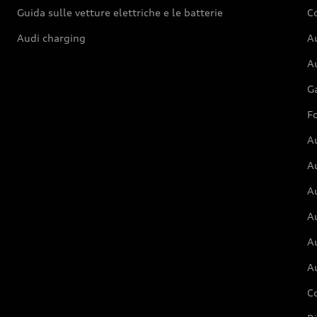
Guida sulle vetture elettriche e le batterie
Co
Audi charging
Au
Au
G
Fo
A
A
A
Au
A
A
C