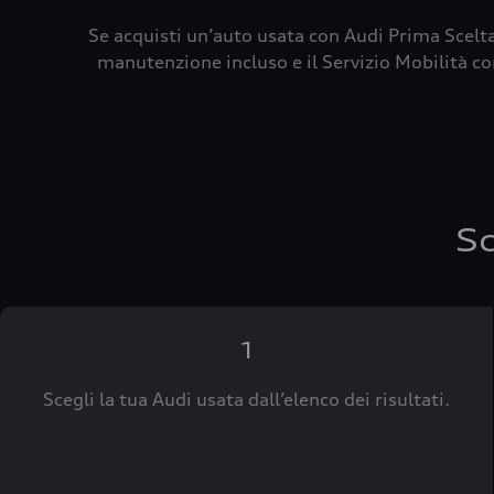
Se acquisti un’auto usata con Audi Prima Scelta
manutenzione incluso e il Servizio Mobilità con
Sc
1
Scegli la tua Audi usata dall’elenco dei risultati.