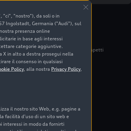
"ci", "nostro"), da soli o in
057 Ingolstadt, Germania ("Audi"), sul
a nostra presenza online
citarie in base agli interessi
ccettare categorie aggiuntive.
quisto sicuro, è essenziale considerare aspetti
a X in alto a destra prosegui nella
 Audi Prima Scelta :plus
irare il consenso in qualsiasi
ookie Policy
, alla nostra
Privacy Policy
,
auto
zza il nostro sito Web, e.g. pagine a
o:
 facilità d'uso di un sito web e
i interessi in modo da fornirti
rata nel tempo;