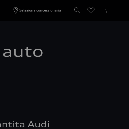
Seleziona concessionaria
a auto
ntita Audi