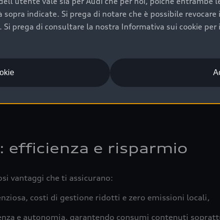
ell'utente vale sia per Audi che per noi, poiché entrambe le p
 completa della vettura certifica una manutenzione costa
ità sopra indicate. Si prega di notare che è possibile revocare
una buona conservazione evidenzia cura e attenzione del pr
Si prega di consultare la nostra Informativa sui cookie per 
componenti principali in ottimo stato garantiscono prestaz
iciale Audi che offre l’usato garantito tramite Audi Prima
ookie
Ac
 e coperto da garanzia fino a 4 anni per una maggiore tute
: efficienza e risparmio
osi vantaggi che ti assicurano:
nziosa, costi di gestione ridotti e zero emissioni locali,
ienza e autonomia, garantendo consumi contenuti sopratt