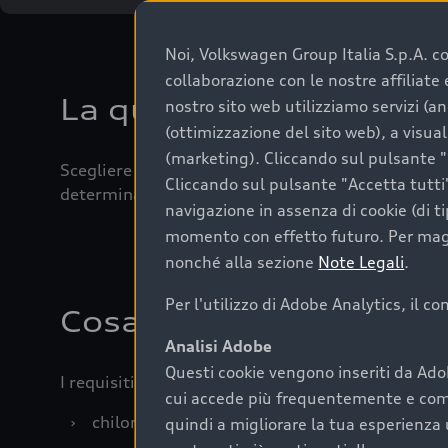
Noi, Volkswagen Group Italia S.p.A. con
collaborazione con le nostre affiliat
La qualità di acquistar
nostro sito web utilizziamo servizi (an
(ottimizzazione del sito web), a visua
(marketing). Cliccando sul pulsante "G
Scegliere un’auto usata è una decisione che coniug
Cliccando sul pulsante "Accetta tutti"
determinanti come la garanzia inclusa e l’affidabi
navigazione in assenza di cookie (di t
momento con effetto futuro. Per maggi
nonché alla sezione
Note Legali
.
Per l'utilizzo di Adobe Analytics, il c
Cosa sapere prima di a
Analisi Adobe
Questi cookie vengono inseriti da Ado
I requisiti fondamentali da considerare prima di a
cui accede più frequentemente e come 
›
chilometraggio: un valore contenuto corrispo
quindi a migliorare la tua esperienza 