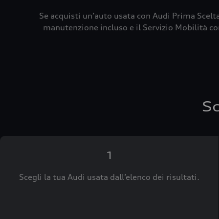
Se acquisti un’auto usata con Audi Prima Scelta
manutenzione incluso e il Servizio Mobilità con
Sc
1
Scegli la tua Audi usata dall’elenco dei risultati.