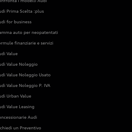
nfronta i modelli Audi
di Prima Scelta :plus
di for business
amma auto per neopatentati
rmule finanziarie e servizi
udi Value
udi Value Noleggio
udi Value Noleggio Usato
di Value Noleggio P. IVA
udi Urban Value
udi Value Leasing
oncessionarie Audi
chiedi un Preventivo