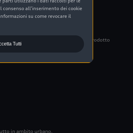
arti utilizzano i dati raccolti per le
nte e accurata;
 il consenso all'inserimento dei cookie
ecedente proprietario;
informazioni su come revocare il
ioni affidabili e sicure.
 Scelta :plus, significa affidarsi ad un prodotto
cetta Tutti
la del tuo acquisto.
utto in ambito urbano.