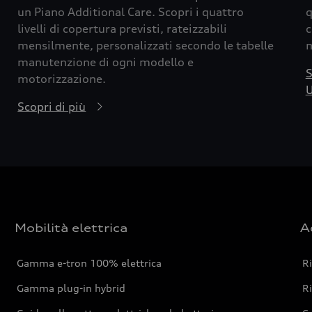
un Piano Additional Care. Scopri i quattro
q
livelli di copertura previsti, rateizzabili
c
mensilmente, personalizzati secondo le tabelle
m
manutenzione di ogni modello e
S
motorizzazione.
U
Scopri di più
Mobilità elettrica
A
Gamma e-tron 100% elettrica
R
Gamma plug-in hybrid
Ri