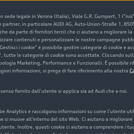
 sede legale in Verona (Italia), Viale G.R. Gumpert, 1 ("noi", 
e e partner, in particolare AUDI AG, Auto-Union-Straße 1, 85
e un’auto usata Audi
che da parte di fornitori terzi) che ci aiutano a migliorare l
lizzare contenuti e personalizzare le nostre campagne pubbli
estisci i cookie" è possibile gestire categorie di cookie e a
a convenienza, affidabilità e sostenibilità. Per fare un ac
, tutte le categorie di cookie sono accettate. Cliccando sull
lità del marchio. Audi offre l’auto usata perfetta tramite
ipologia Marketing, Performance e Funzionali). È possibile rit
ori informazioni, si prega di fare riferimento alla nostra
C
onsenso fornito dall'utente si applica sia ad Audi che a noi.
cquistare la tua prossima 
be Analytics e raccolgono informazioni su come l'utente utili
cquistare un’auto usata, oltre al prezzo e all'aspetto, son
si muove all'interno del sito Web. Ci aiutano a migliorare la
nde a uno stato migliore del veicolo e a una maggiore du
utente. Inoltre, questi cookie ci aiutano a comprendere i tuo