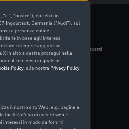
"ci", "nostro"), da soli o in
057 Ingolstadt, Germania ("Audi"), sul
a nostra presenza online
citarie in base agli interessi
ccettare categorie aggiuntive.
quisto sicuro, è essenziale considerare aspetti
a X in alto a destra prosegui nella
 Audi Prima Scelta :plus
irare il consenso in qualsiasi
ookie Policy
, alla nostra
Privacy Policy
,
auto
zza il nostro sito Web, e.g. pagine a
o:
 facilità d'uso di un sito web e
rata nel tempo;
i interessi in modo da fornirti