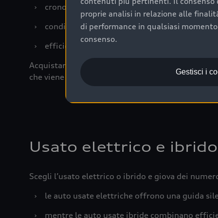
contenuti più pertinenti. Il consenso d
›
cronologia dei tagliandi: una documentazione
proprie analisi in relazione alle final
›
condizioni della carrozzeria e degli interni: 
di performance in qualsiasi momento. 
consenso.
›
efficienza meccanica: motore, trasmissione e 
Acquistare un’auto usata in una Concessionaria uff
Gestisci i c
che viene sottoposto a 110 controlli approfonditi
Usato elettrico e ibrido
Scegli l’usato elettrico o ibrido e giova dei numer
›
le auto usate elettriche offrono una guida sile
›
mentre le auto usate ibride combinano effic