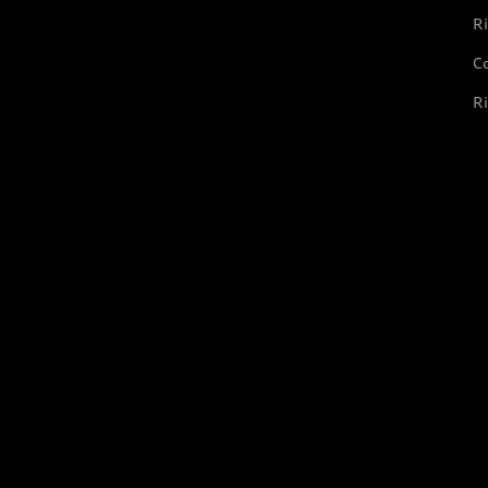
Ri
Co
Ri