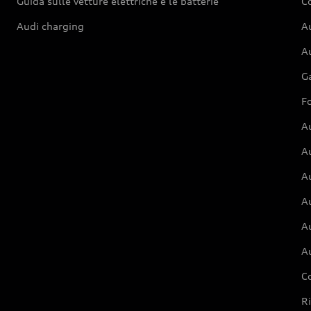
Guida sulle vetture elettriche e le batterie
Co
Audi charging
Au
Au
G
Fo
A
A
A
Au
A
A
C
Ri