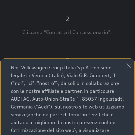
2
Clicca su “Contatta il Concessionario".
3
Noi, Volkswagen Group Italia S.p.A. con sede
A breve verrai ricontattato dal Customer Care
legale in Verona (Italia), Viale G.R. Gumpert, 1
Audi Center o direttamente dal Concessionario
("noi", "ci", "nostro"), da soli o in collaborazione
che ti supporterà per finalizzare la tua richiesta.
con le nostre affiliate e partner, in particolare
AUDI AG, Auto-Union-Straße 1, 85057 Ingolstadt,
Germania ("Audi"), sul nostro sito web utilizziamo
servizi (anche da parte di fornitori terzi) che ci
La qualità di acquistare
aiutano a migliorare la nostra presenza online
(ottimizzazione del sito web), a visualizzare
un’auto usata Audi