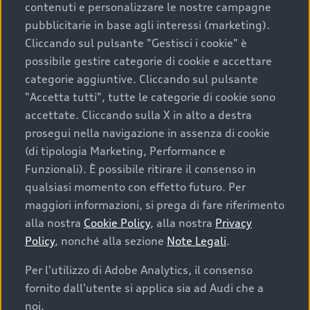
contenuti e personalizzare le nostre campagne
pubblicitarie in base agli interessi (marketing).
Scegliere un’auto usata è una decisione che coniuga
Cliccando sul pulsante "Gestisci i cookie" è
convenienza, affidabilità e sostenibilità. Per fare un
possibile gestire categorie di cookie e accettare
acquisto sicuro, è essenziale considerare aspetti
categorie aggiuntive. Cliccando sul pulsante
determinanti come la garanzia inclusa e l’affidabilità del
"Accetta tutti", tutte le categorie di cookie sono
marchio. Audi offre l’auto usata perfetta tramite Audi
accettate. Cliccando sulla X in alto a destra
Prima Scelta :plus
prosegui nella navigazione in assenza di cookie
(di tipologia Marketing, Performance e
Funzionali). È possibile ritirare il consenso in
qualsiasi momento con effetto futuro. Per
Cosa sapere prima di
maggiori informazioni, si prega di fare riferimento
acquistare la tua prossima
alla nostra
Cookie Policy
, alla nostra
Privacy
Policy
, nonché alla sezione
Note Legali
.
auto
Per l'utilizzo di Adobe Analytics, il consenso
fornito dall'utente si applica sia ad Audi che a
I requisiti fondamentali da considerare prima di
acquistare un’auto usata, oltre al prezzo e all'aspetto,
noi.