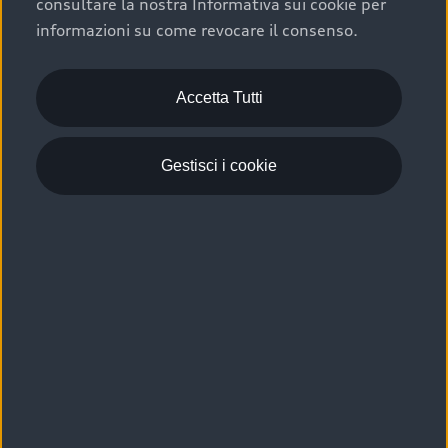
consultare la nostra Informativa sui cookie per
Scelta :plus, significa affidarsi ad un prodotto che viene
informazioni su come revocare il consenso.
sottoposto a 110 controlli approfonditi e coperto da
garanzia fino a 4 anni per una maggiore tutela del tuo
acquisto.
Accetta Tutti
Gestisci i cookie
Usato elettrico e ibrido:
efficienza e risparmio
Scegli l’usato elettrico o ibrido e giova dei numerosi
vantaggi che ti assicurano:
›
le auto usate elettriche offrono una guida silenziosa,
costi di gestione ridotti e zero emissioni locali,
›
mentre le auto usate ibride combinano efficienza e