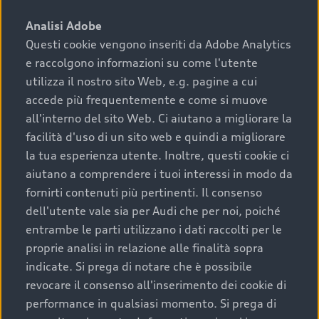
sono:
Analisi Adobe
Questi cookie vengono inseriti da Adobe Analytics
›
chilometraggio: un valore contenuto corrisponde a
e raccolgono informazioni su come l'utente
uno stato migliore del veicolo e a una maggiore
durata nel tempo;
utilizza il nostro sito Web, e.g. pagine a cui
accede più frequentemente e come si muove
›
cronologia dei tagliandi: una documentazione
all'interno del sito Web. Ci aiutano a migliorare la
completa della vettura certifica una manutenzione
facilità d'uso di un sito web e quindi a migliorare
costante e accurata;
la tua esperienza utente. Inoltre, questi cookie ci
›
condizioni della carrozzeria e degli interni: una
aiutano a comprendere i tuoi interessi in modo da
buona conservazione evidenzia cura e attenzione del
fornirti contenuti più pertinenti. Il consenso
precedente proprietario;
dell'utente vale sia per Audi che per noi, poiché
entrambe le parti utilizzano i dati raccolti per le
›
efficienza meccanica: motore, trasmissione e
proprie analisi in relazione alle finalità sopra
componenti principali in ottimo stato garantiscono
indicate. Si prega di notare che è possibile
prestazioni affidabili e sicure.
revocare il consenso all'inserimento dei cookie di
Acquistare un’auto usata in una Concessionaria ufficiale
performance in qualsiasi momento. Si prega di
Audi che offre l’usato garantito tramite Audi Prima