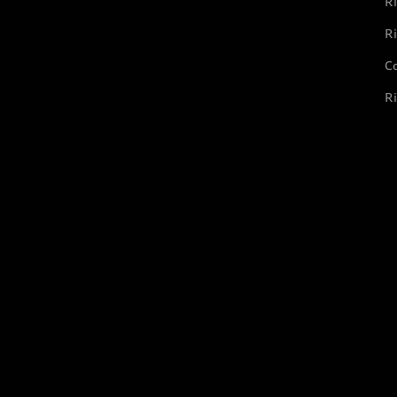
Ri
Ri
Co
Ri