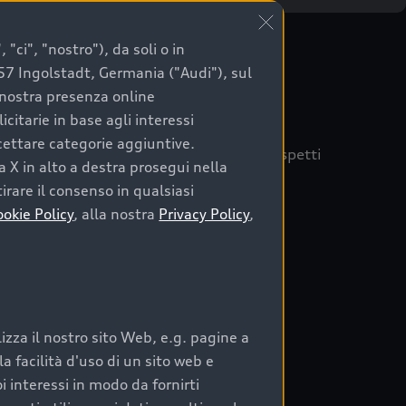
"ci", "nostro"), da soli o in
057 Ingolstadt, Germania ("Audi"), sul
a nostra presenza online
citarie in base agli interessi
ccettare categorie aggiuntive.
quisto sicuro, è essenziale considerare aspetti
a X in alto a destra prosegui nella
 Audi Prima Scelta :plus
irare il consenso in qualsiasi
ookie Policy
, alla nostra
Privacy Policy
,
auto
zza il nostro sito Web, e.g. pagine a
o:
 facilità d'uso di un sito web e
i interessi in modo da fornirti
rata nel tempo;