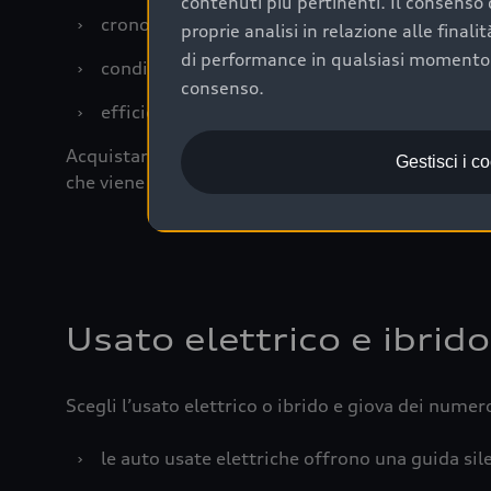
contenuti più pertinenti. Il consenso d
›
cronologia dei tagliandi: una documentazione
proprie analisi in relazione alle final
di performance in qualsiasi momento. 
›
condizioni della carrozzeria e degli interni: 
consenso.
›
efficienza meccanica: motore, trasmissione e 
Acquistare un’auto usata in una Concessionaria uff
Gestisci i c
che viene sottoposto a 110 controlli approfonditi
Usato elettrico e ibrido
Scegli l’usato elettrico o ibrido e giova dei numer
›
le auto usate elettriche offrono una guida sile