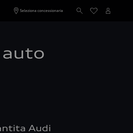
Seleziona concessionaria
a auto
ntita Audi