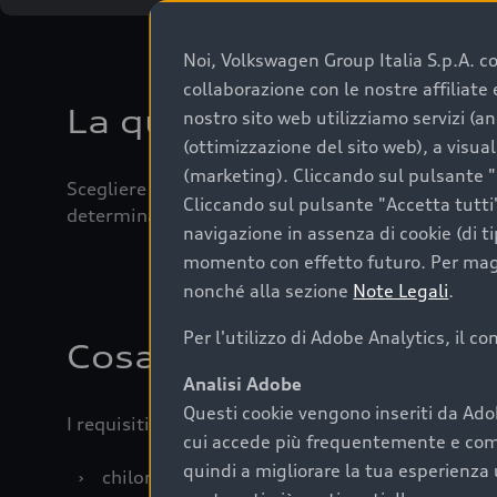
Noi, Volkswagen Group Italia S.p.A. con
collaborazione con le nostre affiliat
La qualità di acquistar
nostro sito web utilizziamo servizi (an
(ottimizzazione del sito web), a visua
(marketing). Cliccando sul pulsante "G
Scegliere un’auto usata è una decisione che coniug
Cliccando sul pulsante "Accetta tutti"
determinanti come la garanzia inclusa e l’affidabi
navigazione in assenza di cookie (di t
momento con effetto futuro. Per maggi
nonché alla sezione
Note Legali
.
Per l'utilizzo di Adobe Analytics, il c
Cosa sapere prima di a
Analisi Adobe
Questi cookie vengono inseriti da Ado
I requisiti fondamentali da considerare prima di a
cui accede più frequentemente e come 
quindi a migliorare la tua esperienza 
›
chilometraggio: un valore contenuto corrispo