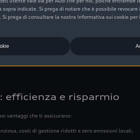
ell'utente vale sia per Audi che per noi, poiché entrambe le p
 completa della vettura certifica una manutenzione costa
ità sopra indicate. Si prega di notare che è possibile revocare
Si prega di consultare la nostra Informativa sui cookie per 
una buona conservazione evidenzia cura e attenzione del pr
componenti principali in ottimo stato garantiscono prestaz
iciale Audi che offre l’usato garantito tramite Audi Prima
ookie
Ac
 e coperto da garanzia fino a 4 anni per una maggiore tute
: efficienza e risparmio
osi vantaggi che ti assicurano:
nziosa, costi di gestione ridotti e zero emissioni locali,