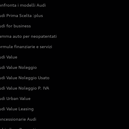
nfronta i modelli Audi
di Prima Scelta :plus
di for business
amma auto per neopatentati
rmule finanziarie e servizi
udi Value
udi Value Noleggio
udi Value Noleggio Usato
di Value Noleggio P. IVA
udi Urban Value
udi Value Leasing
oncessionarie Audi