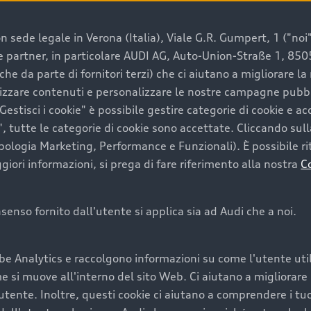
 sede legale in Verona (Italia), Viale G.R. Gumpert, 1 ("noi", 
e e partner, in particolare AUDI AG, Auto-Union-Straße 1, 85
e un’auto usata Audi
che da parte di fornitori terzi) che ci aiutano a migliorare l
lizzare contenuti e personalizzare le nostre campagne pubbli
estisci i cookie" è possibile gestire categorie di cookie e a
a convenienza, affidabilità e sostenibilità. Per fare un ac
, tutte le categorie di cookie sono accettate. Cliccando sull
lità del marchio. Audi offre l’auto usata perfetta tramite
ipologia Marketing, Performance e Funzionali). È possibile rit
ori informazioni, si prega di fare riferimento alla nostra
C
onsenso fornito dall'utente si applica sia ad Audi che a noi.
cquistare la tua prossima 
be Analytics e raccolgono informazioni su come l'utente utili
cquistare un’auto usata, oltre al prezzo e all'aspetto, son
si muove all'interno del sito Web. Ci aiutano a migliorare la
utente. Inoltre, questi cookie ci aiutano a comprendere i tuo
nde a uno stato migliore del veicolo e a una maggiore du