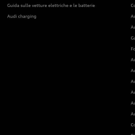
Guida sulle vetture elettriche e le batterie
Co
Audi charging
Au
Au
G
Fo
A
A
A
Au
A
A
C