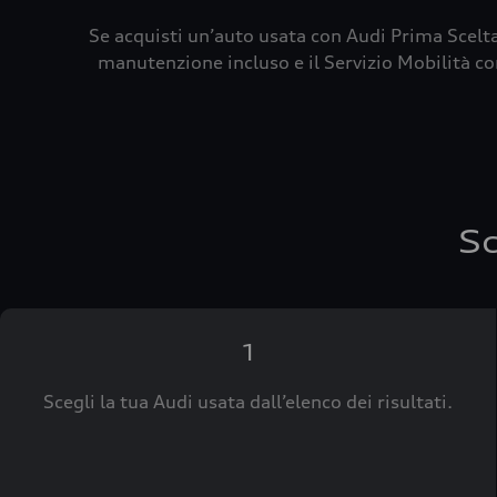
Se acquisti un’auto usata con Audi Prima Scelta
manutenzione incluso e il Servizio Mobilità con
Sc
1
Scegli la tua Audi usata dall’elenco dei risultati.