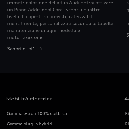
immatricolazione della tua Audi potrai attivare
s
un Piano Additional Care. Scopri i quattro
q
livelli di copertura previsti, rateizzabili
c
mensilmente, personalizzati secondo le tabelle
m
manutenzione di ogni modello e
S
motorizzazione.
U
Scopri di più
Mobilità elettrica
A
Gamma e-tron 100% elettrica
R
Gamma plug-in hybrid
Ri