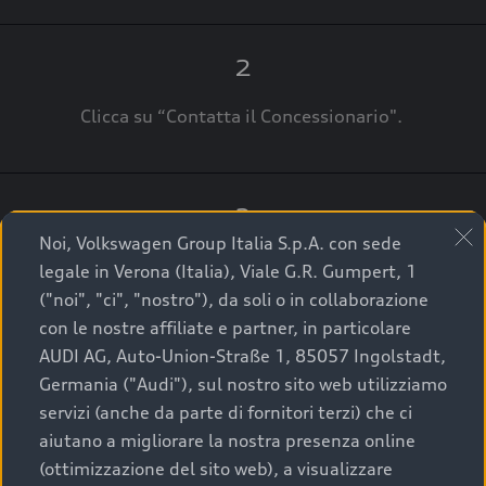
2
Clicca su “Contatta il Concessionario".
3
Noi, Volkswagen Group Italia S.p.A. con sede
A breve verrai ricontattato dal Customer Care
legale in Verona (Italia), Viale G.R. Gumpert, 1
Audi Center o direttamente dal Concessionario
("noi", "ci", "nostro"), da soli o in collaborazione
che ti supporterà per finalizzare la tua richiesta.
con le nostre affiliate e partner, in particolare
AUDI AG, Auto-Union-Straße 1, 85057 Ingolstadt,
Germania ("Audi"), sul nostro sito web utilizziamo
servizi (anche da parte di fornitori terzi) che ci
La qualità di acquistare
aiutano a migliorare la nostra presenza online
(ottimizzazione del sito web), a visualizzare
un’auto usata Audi