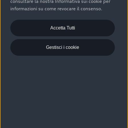
consultare la nostra Informativa sui cookie per
Scelta :plus, significa affidarsi ad un prodotto che viene
informazioni su come revocare il consenso.
sottoposto a 110 controlli approfonditi e coperto da
garanzia fino a 4 anni per una maggiore tutela del tuo
acquisto.
Accetta Tutti
Gestisci i cookie
Usato elettrico e ibrido:
efficienza e risparmio
Scegli l’usato elettrico o ibrido e giova dei numerosi
vantaggi che ti assicurano:
›
le auto usate elettriche offrono una guida silenziosa,
costi di gestione ridotti e zero emissioni locali,
›
mentre le auto usate ibride combinano efficienza e