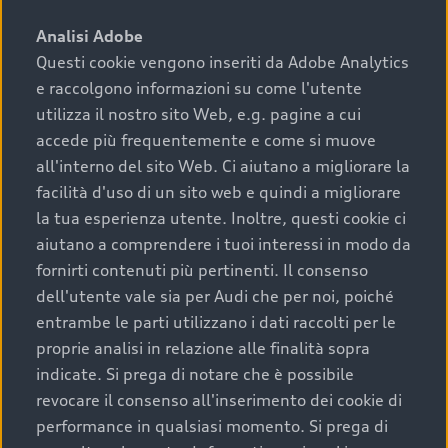
sono:
Analisi Adobe
Questi cookie vengono inseriti da Adobe Analytics
›
chilometraggio: un valore contenuto corrisponde a
e raccolgono informazioni su come l'utente
uno stato migliore del veicolo e a una maggiore
durata nel tempo;
utilizza il nostro sito Web, e.g. pagine a cui
accede più frequentemente e come si muove
›
cronologia dei tagliandi: una documentazione
all'interno del sito Web. Ci aiutano a migliorare la
completa della vettura certifica una manutenzione
facilità d'uso di un sito web e quindi a migliorare
costante e accurata;
la tua esperienza utente. Inoltre, questi cookie ci
›
condizioni della carrozzeria e degli interni: una
aiutano a comprendere i tuoi interessi in modo da
buona conservazione evidenzia cura e attenzione del
fornirti contenuti più pertinenti. Il consenso
precedente proprietario;
dell'utente vale sia per Audi che per noi, poiché
entrambe le parti utilizzano i dati raccolti per le
›
efficienza meccanica: motore, trasmissione e
proprie analisi in relazione alle finalità sopra
componenti principali in ottimo stato garantiscono
indicate. Si prega di notare che è possibile
prestazioni affidabili e sicure.
revocare il consenso all'inserimento dei cookie di
Acquistare un’auto usata in una Concessionaria ufficiale
performance in qualsiasi momento. Si prega di
Audi che offre l’usato garantito tramite Audi Prima