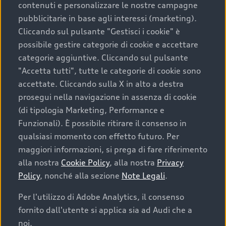
contenuti e personalizzare le nostre campagne
pubblicitarie in base agli interessi (marketing).
Scegliere un’auto usata è una decisione che coniuga
Cliccando sul pulsante "Gestisci i cookie" è
convenienza, affidabilità e sostenibilità. Per fare un
possibile gestire categorie di cookie e accettare
acquisto sicuro, è essenziale considerare aspetti
categorie aggiuntive. Cliccando sul pulsante
determinanti come la garanzia inclusa e l’affidabilità del
"Accetta tutti", tutte le categorie di cookie sono
marchio. Audi offre l’auto usata perfetta tramite Audi
accettate. Cliccando sulla X in alto a destra
Prima Scelta :plus
prosegui nella navigazione in assenza di cookie
(di tipologia Marketing, Performance e
Funzionali). È possibile ritirare il consenso in
qualsiasi momento con effetto futuro. Per
Cosa sapere prima di
maggiori informazioni, si prega di fare riferimento
acquistare la tua prossima
alla nostra
Cookie Policy
, alla nostra
Privacy
Policy
, nonché alla sezione
Note Legali
.
auto
Per l'utilizzo di Adobe Analytics, il consenso
fornito dall'utente si applica sia ad Audi che a
I requisiti fondamentali da considerare prima di
acquistare un’auto usata, oltre al prezzo e all'aspetto,
noi.