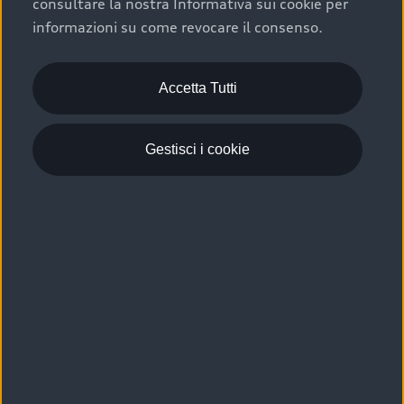
consultare la nostra Informativa sui cookie per
Scelta :plus, significa affidarsi ad un prodotto che viene
informazioni su come revocare il consenso.
sottoposto a 110 controlli approfonditi e coperto da
garanzia fino a 4 anni per una maggiore tutela del tuo
acquisto.
Accetta Tutti
Gestisci i cookie
Usato elettrico e ibrido:
efficienza e risparmio
Scegli l’usato elettrico o ibrido e giova dei numerosi
vantaggi che ti assicurano:
›
le auto usate elettriche offrono una guida silenziosa,
costi di gestione ridotti e zero emissioni locali,
›
mentre le auto usate ibride combinano efficienza e