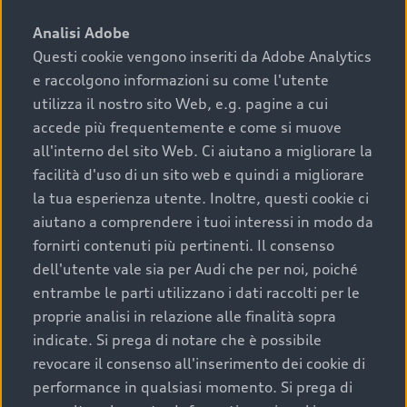
sono:
Analisi Adobe
Questi cookie vengono inseriti da Adobe Analytics
›
chilometraggio: un valore contenuto corrisponde a
e raccolgono informazioni su come l'utente
uno stato migliore del veicolo e a una maggiore
durata nel tempo;
utilizza il nostro sito Web, e.g. pagine a cui
accede più frequentemente e come si muove
›
cronologia dei tagliandi: una documentazione
all'interno del sito Web. Ci aiutano a migliorare la
completa della vettura certifica una manutenzione
facilità d'uso di un sito web e quindi a migliorare
costante e accurata;
la tua esperienza utente. Inoltre, questi cookie ci
›
condizioni della carrozzeria e degli interni: una
aiutano a comprendere i tuoi interessi in modo da
buona conservazione evidenzia cura e attenzione del
fornirti contenuti più pertinenti. Il consenso
precedente proprietario;
dell'utente vale sia per Audi che per noi, poiché
entrambe le parti utilizzano i dati raccolti per le
›
efficienza meccanica: motore, trasmissione e
proprie analisi in relazione alle finalità sopra
componenti principali in ottimo stato garantiscono
indicate. Si prega di notare che è possibile
prestazioni affidabili e sicure.
revocare il consenso all'inserimento dei cookie di
Acquistare un’auto usata in una Concessionaria ufficiale
performance in qualsiasi momento. Si prega di
Audi che offre l’usato garantito tramite Audi Prima