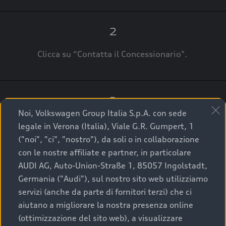
2
Clicca su “Contatta il Concessionario".
3
Noi, Volkswagen Group Italia S.p.A. con sede
A breve verrai ricontattato dal Customer Care
legale in Verona (Italia), Viale G.R. Gumpert, 1
Audi Center o direttamente dal Concessionario
("noi", "ci", "nostro"), da soli o in collaborazione
che ti supporterà per finalizzare la tua richiesta.
con le nostre affiliate e partner, in particolare
AUDI AG, Auto-Union-Straße 1, 85057 Ingolstadt,
Germania ("Audi"), sul nostro sito web utilizziamo
servizi (anche da parte di fornitori terzi) che ci
La qualità di acquistare
aiutano a migliorare la nostra presenza online
(ottimizzazione del sito web), a visualizzare
un’auto usata Audi