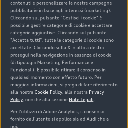
contenuti e personalizzare le nostre campagne
pubblicitarie in base agli interessi (marketing).
Scegliere un’auto usata è una decisione che coniuga
Cliccando sul pulsante "Gestisci i cookie" è
convenienza, affidabilità e sostenibilità. Per fare un
possibile gestire categorie di cookie e accettare
acquisto sicuro, è essenziale considerare aspetti
categorie aggiuntive. Cliccando sul pulsante
determinanti come la garanzia inclusa e l’affidabilità del
"Accetta tutti", tutte le categorie di cookie sono
marchio. Audi offre l’auto usata perfetta tramite Audi
accettate. Cliccando sulla X in alto a destra
Prima Scelta :plus
prosegui nella navigazione in assenza di cookie
(di tipologia Marketing, Performance e
Funzionali). È possibile ritirare il consenso in
qualsiasi momento con effetto futuro. Per
Cosa sapere prima di
maggiori informazioni, si prega di fare riferimento
acquistare la tua prossima
alla nostra
Cookie Policy
, alla nostra
Privacy
Policy
, nonché alla sezione
Note Legali
.
auto
Per l'utilizzo di Adobe Analytics, il consenso
fornito dall'utente si applica sia ad Audi che a
I requisiti fondamentali da considerare prima di
acquistare un’auto usata, oltre al prezzo e all'aspetto,
noi.