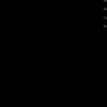
Ri
Ri
Co
Ri