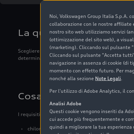
Noi, Volkswagen Group Italia S.p.A. con
collaborazione con le nostre affiliat
La qualità di acquistar
nostro sito web utilizziamo servizi (an
(ottimizzazione del sito web), a visua
(marketing). Cliccando sul pulsante "G
Scegliere un’auto usata è una decisione che coniug
Cliccando sul pulsante "Accetta tutti"
determinanti come la garanzia inclusa e l’affidabi
navigazione in assenza di cookie (di t
momento con effetto futuro. Per maggi
nonché alla sezione
Note Legali
.
Per l'utilizzo di Adobe Analytics, il c
Cosa sapere prima di a
Analisi Adobe
Questi cookie vengono inseriti da Ado
I requisiti fondamentali da considerare prima di a
cui accede più frequentemente e come 
quindi a migliorare la tua esperienza 
›
chilometraggio: un valore contenuto corrispo