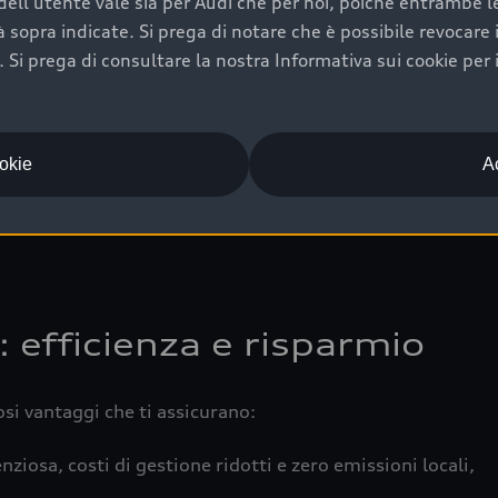
ell'utente vale sia per Audi che per noi, poiché entrambe le p
 completa della vettura certifica una manutenzione costa
ità sopra indicate. Si prega di notare che è possibile revocare
Si prega di consultare la nostra Informativa sui cookie per 
una buona conservazione evidenzia cura e attenzione del pr
componenti principali in ottimo stato garantiscono prestaz
iciale Audi che offre l’usato garantito tramite Audi Prima
ookie
Ac
 e coperto da garanzia fino a 4 anni per una maggiore tute
: efficienza e risparmio
osi vantaggi che ti assicurano:
nziosa, costi di gestione ridotti e zero emissioni locali,