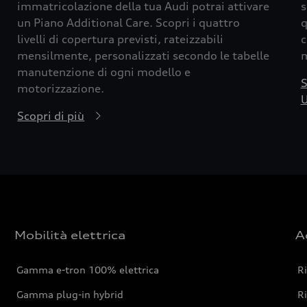
immatricolazione della tua Audi potrai attivare
s
un Piano Additional Care. Scopri i quattro
q
livelli di copertura previsti, rateizzabili
c
mensilmente, personalizzati secondo le tabelle
m
manutenzione di ogni modello e
S
motorizzazione.
U
Scopri di più
Mobilità elettrica
A
Gamma e-tron 100% elettrica
R
Gamma plug-in hybrid
Ri