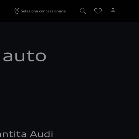
Seleziona concessionaria
a auto
ntita Audi