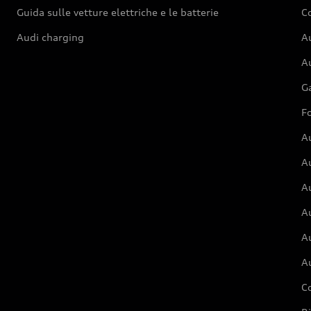
Guida sulle vetture elettriche e le batterie
Co
Audi charging
Au
Au
G
Fo
A
A
A
Au
A
A
C