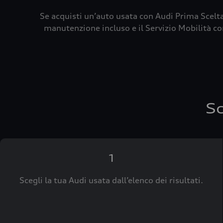
Se acquisti un’auto usata con Audi Prima Scelta
manutenzione incluso e il Servizio Mobilità con
Sc
1
Scegli la tua Audi usata dall’elenco dei risultati.