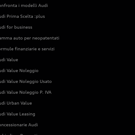
nfronta i modelli Audi
di Prima Scelta :plus
di for business
amma auto per neopatentati
rmule finanziarie e servizi
udi Value
udi Value Noleggio
udi Value Noleggio Usato
di Value Noleggio P. IVA
udi Urban Value
udi Value Leasing
oncessionarie Audi