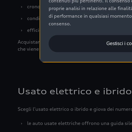
contenuti più pertinenti. Il consenso d
›
cronologia dei tagliandi: una documentazione
proprie analisi in relazione alle final
di performance in qualsiasi momento. 
›
condizioni della carrozzeria e degli interni: 
consenso.
›
efficienza meccanica: motore, trasmissione e 
Acquistare un’auto usata in una Concessionaria uff
Gestisci i c
che viene sottoposto a 110 controlli approfonditi
Usato elettrico e ibrido
Scegli l’usato elettrico o ibrido e giova dei numer
›
le auto usate elettriche offrono una guida sile