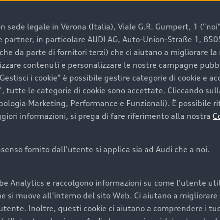
 sede legale in Verona (Italia), Viale G.R. Gumpert, 1 ("noi", 
e e partner, in particolare AUDI AG, Auto-Union-Straße 1, 85
e un’auto usata Audi
che da parte di fornitori terzi) che ci aiutano a migliorare l
lizzare contenuti e personalizzare le nostre campagne pubbli
estisci i cookie" è possibile gestire categorie di cookie e a
a convenienza, affidabilità e sostenibilità. Per fare un ac
, tutte le categorie di cookie sono accettate. Cliccando sull
lità del marchio. Audi offre l’auto usata perfetta tramite
ipologia Marketing, Performance e Funzionali). È possibile rit
ori informazioni, si prega di fare riferimento alla nostra
C
onsenso fornito dall'utente si applica sia ad Audi che a noi.
cquistare la tua prossima 
be Analytics e raccolgono informazioni su come l'utente utili
cquistare un’auto usata, oltre al prezzo e all'aspetto, son
si muove all'interno del sito Web. Ci aiutano a migliorare la
utente. Inoltre, questi cookie ci aiutano a comprendere i tuo
nde a uno stato migliore del veicolo e a una maggiore du