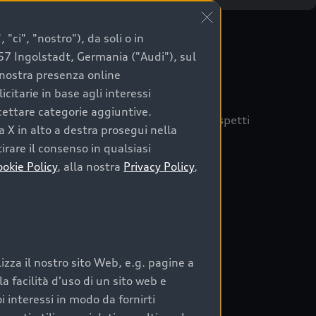
"ci", "nostro"), da soli o in
057 Ingolstadt, Germania ("Audi"), sul
a nostra presenza online
citarie in base agli interessi
ccettare categorie aggiuntive.
quisto sicuro, è essenziale considerare aspetti
a X in alto a destra prosegui nella
 Audi Prima Scelta :plus
irare il consenso in qualsiasi
ookie Policy
, alla nostra
Privacy Policy
,
auto
zza il nostro sito Web, e.g. pagine a
o:
 facilità d'uso di un sito web e
i interessi in modo da fornirti
rata nel tempo;