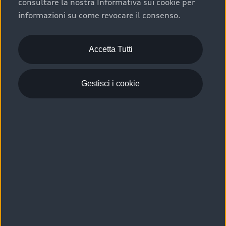
consultare la nostra Informativa sui cookie per
Scelta :plus, significa affidarsi ad un prodotto che viene
informazioni su come revocare il consenso.
sottoposto a 110 controlli approfonditi e coperto da
garanzia fino a 4 anni per una maggiore tutela del tuo
acquisto.
Accetta Tutti
Gestisci i cookie
Usato elettrico e ibrido:
efficienza e risparmio
Scegli l’usato elettrico o ibrido e giova dei numerosi
vantaggi che ti assicurano:
›
le auto usate elettriche offrono una guida silenziosa,
costi di gestione ridotti e zero emissioni locali,
›
mentre le auto usate ibride combinano efficienza e