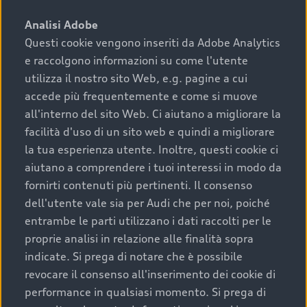
sono:
Analisi Adobe
Questi cookie vengono inseriti da Adobe Analytics
›
chilometraggio: un valore contenuto corrisponde a
e raccolgono informazioni su come l'utente
uno stato migliore del veicolo e a una maggiore
durata nel tempo;
utilizza il nostro sito Web, e.g. pagine a cui
accede più frequentemente e come si muove
›
cronologia dei tagliandi: una documentazione
all'interno del sito Web. Ci aiutano a migliorare la
completa della vettura certifica una manutenzione
facilità d'uso di un sito web e quindi a migliorare
costante e accurata;
la tua esperienza utente. Inoltre, questi cookie ci
›
condizioni della carrozzeria e degli interni: una
aiutano a comprendere i tuoi interessi in modo da
buona conservazione evidenzia cura e attenzione del
fornirti contenuti più pertinenti. Il consenso
precedente proprietario;
dell'utente vale sia per Audi che per noi, poiché
entrambe le parti utilizzano i dati raccolti per le
›
efficienza meccanica: motore, trasmissione e
proprie analisi in relazione alle finalità sopra
componenti principali in ottimo stato garantiscono
indicate. Si prega di notare che è possibile
prestazioni affidabili e sicure.
revocare il consenso all'inserimento dei cookie di
Acquistare un’auto usata in una Concessionaria ufficiale
performance in qualsiasi momento. Si prega di
Audi che offre l’usato garantito tramite Audi Prima