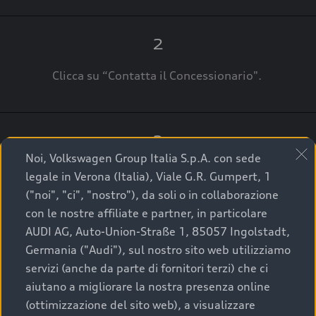
2
Clicca su “Contatta il Concessionario".
3
Noi, Volkswagen Group Italia S.p.A. con sede
A breve verrai ricontattato dal Customer Care
legale in Verona (Italia), Viale G.R. Gumpert, 1
Audi Center o direttamente dal Concessionario
("noi", "ci", "nostro"), da soli o in collaborazione
che ti supporterà per finalizzare la tua richiesta.
con le nostre affiliate e partner, in particolare
AUDI AG, Auto-Union-Straße 1, 85057 Ingolstadt,
Germania ("Audi"), sul nostro sito web utilizziamo
servizi (anche da parte di fornitori terzi) che ci
La qualità di acquistare
aiutano a migliorare la nostra presenza online
(ottimizzazione del sito web), a visualizzare
un’auto usata Audi