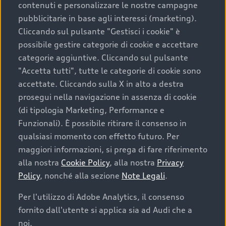
contenuti e personalizzare le nostre campagne
pubblicitarie in base agli interessi (marketing).
Scegliere un’auto usata è una decisione che coniuga
Cliccando sul pulsante "Gestisci i cookie" è
convenienza, affidabilità e sostenibilità. Per fare un
possibile gestire categorie di cookie e accettare
acquisto sicuro, è essenziale considerare aspetti
categorie aggiuntive. Cliccando sul pulsante
determinanti come la garanzia inclusa e l’affidabilità del
"Accetta tutti", tutte le categorie di cookie sono
marchio. Audi offre l’auto usata perfetta tramite Audi
accettate. Cliccando sulla X in alto a destra
Prima Scelta :plus
prosegui nella navigazione in assenza di cookie
(di tipologia Marketing, Performance e
Funzionali). È possibile ritirare il consenso in
qualsiasi momento con effetto futuro. Per
Cosa sapere prima di
maggiori informazioni, si prega di fare riferimento
acquistare la tua prossima
alla nostra
Cookie Policy
, alla nostra
Privacy
Policy
, nonché alla sezione
Note Legali
.
auto
Per l'utilizzo di Adobe Analytics, il consenso
fornito dall'utente si applica sia ad Audi che a
I requisiti fondamentali da considerare prima di
acquistare un’auto usata, oltre al prezzo e all'aspetto,
noi.