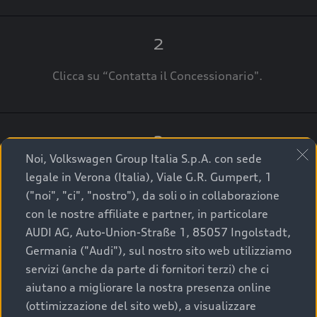
2
Clicca su “Contatta il Concessionario".
3
Noi, Volkswagen Group Italia S.p.A. con sede
A breve verrai ricontattato dal Customer Care
legale in Verona (Italia), Viale G.R. Gumpert, 1
Audi Center o direttamente dal Concessionario
("noi", "ci", "nostro"), da soli o in collaborazione
che ti supporterà per finalizzare la tua richiesta.
con le nostre affiliate e partner, in particolare
AUDI AG, Auto-Union-Straße 1, 85057 Ingolstadt,
Germania ("Audi"), sul nostro sito web utilizziamo
servizi (anche da parte di fornitori terzi) che ci
La qualità di acquistare
aiutano a migliorare la nostra presenza online
(ottimizzazione del sito web), a visualizzare
un’auto usata Audi