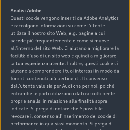
sono:
Analisi Adobe
Questi cookie vengono inseriti da Adobe Analytics
›
chilometraggio: un valore contenuto corrisponde a
e raccolgono informazioni su come l'utente
uno stato migliore del veicolo e a una maggiore
durata nel tempo;
utilizza il nostro sito Web, e.g. pagine a cui
accede più frequentemente e come si muove
›
cronologia dei tagliandi: una documentazione
all'interno del sito Web. Ci aiutano a migliorare la
completa della vettura certifica una manutenzione
facilità d'uso di un sito web e quindi a migliorare
costante e accurata;
la tua esperienza utente. Inoltre, questi cookie ci
›
condizioni della carrozzeria e degli interni: una
aiutano a comprendere i tuoi interessi in modo da
buona conservazione evidenzia cura e attenzione del
fornirti contenuti più pertinenti. Il consenso
precedente proprietario;
dell'utente vale sia per Audi che per noi, poiché
entrambe le parti utilizzano i dati raccolti per le
›
efficienza meccanica: motore, trasmissione e
proprie analisi in relazione alle finalità sopra
componenti principali in ottimo stato garantiscono
indicate. Si prega di notare che è possibile
prestazioni affidabili e sicure.
revocare il consenso all'inserimento dei cookie di
Acquistare un’auto usata in una Concessionaria ufficiale
performance in qualsiasi momento. Si prega di
Audi che offre l’usato garantito tramite Audi Prima