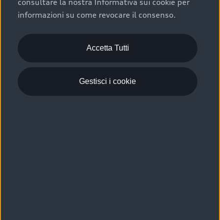
consultare la nostra Informativa sui cookie per
Scelta :plus, significa affidarsi ad un prodotto che viene
informazioni su come revocare il consenso.
sottoposto a 110 controlli approfonditi e coperto da
garanzia fino a 4 anni per una maggiore tutela del tuo
acquisto.
Accetta Tutti
Gestisci i cookie
Usato elettrico e ibrido:
efficienza e risparmio
Scegli l’usato elettrico o ibrido e giova dei numerosi
vantaggi che ti assicurano:
›
le auto usate elettriche offrono una guida silenziosa,
costi di gestione ridotti e zero emissioni locali,
›
mentre le auto usate ibride combinano efficienza e