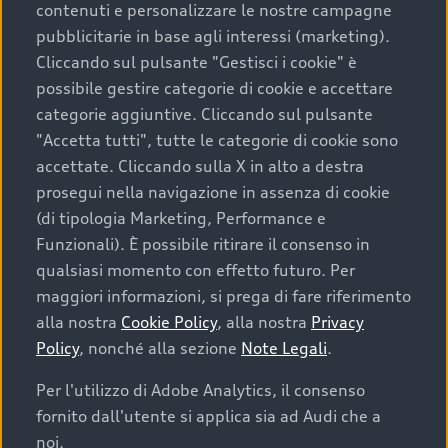
contenuti e personalizzare le nostre campagne
pubblicitarie in base agli interessi (marketing).
Scegliere un’auto usata è una decisione che coniuga
Cliccando sul pulsante "Gestisci i cookie" è
convenienza, affidabilità e sostenibilità. Per fare un
possibile gestire categorie di cookie e accettare
acquisto sicuro, è essenziale considerare aspetti
categorie aggiuntive. Cliccando sul pulsante
determinanti come la garanzia inclusa e l’affidabilità del
"Accetta tutti", tutte le categorie di cookie sono
marchio. Audi offre l’auto usata perfetta tramite Audi
accettate. Cliccando sulla X in alto a destra
Prima Scelta :plus
prosegui nella navigazione in assenza di cookie
(di tipologia Marketing, Performance e
Funzionali). È possibile ritirare il consenso in
qualsiasi momento con effetto futuro. Per
Cosa sapere prima di
maggiori informazioni, si prega di fare riferimento
acquistare la tua prossima
alla nostra
Cookie Policy
, alla nostra
Privacy
Policy
, nonché alla sezione
Note Legali
.
auto
Per l'utilizzo di Adobe Analytics, il consenso
fornito dall'utente si applica sia ad Audi che a
I requisiti fondamentali da considerare prima di
acquistare un’auto usata, oltre al prezzo e all'aspetto,
noi.