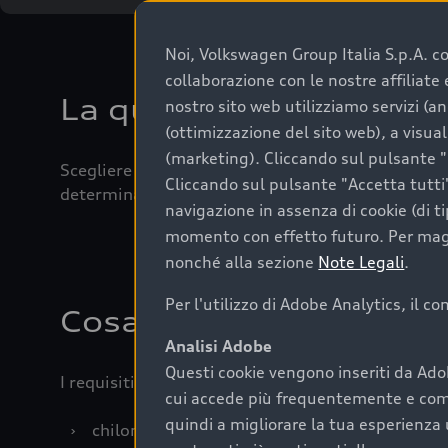
Noi, Volkswagen Group Italia S.p.A. con
collaborazione con le nostre affiliat
La qualità di acquistar
nostro sito web utilizziamo servizi (an
(ottimizzazione del sito web), a visua
(marketing). Cliccando sul pulsante "G
Scegliere un’auto usata è una decisione che coniug
Cliccando sul pulsante "Accetta tutti"
determinanti come la garanzia inclusa e l’affidabi
navigazione in assenza di cookie (di t
momento con effetto futuro. Per maggi
nonché alla sezione
Note Legali
.
Per l'utilizzo di Adobe Analytics, il c
Cosa sapere prima di a
Analisi Adobe
Questi cookie vengono inseriti da Ado
I requisiti fondamentali da considerare prima di a
cui accede più frequentemente e come 
quindi a migliorare la tua esperienza 
›
chilometraggio: un valore contenuto corrispo