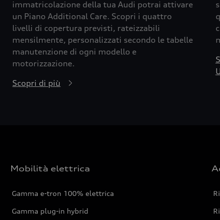
immatricolazione della tua Audi potrai attivare
s
un Piano Additional Care. Scopri i quattro
q
livelli di copertura previsti, rateizzabili
c
mensilmente, personalizzati secondo le tabelle
m
manutenzione di ogni modello e
S
motorizzazione.
U
Scopri di più
Mobilità elettrica
A
Gamma e-tron 100% elettrica
R
Gamma plug-in hybrid
Ri