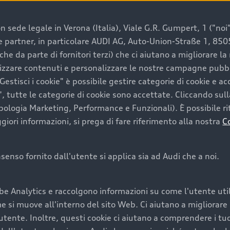
 sede legale in Verona (Italia), Viale G.R. Gumpert, 1 ("noi", 
e e partner, in particolare AUDI AG, Auto-Union-Straße 1, 85
e un’auto usata Audi
che da parte di fornitori terzi) che ci aiutano a migliorare l
lizzare contenuti e personalizzare le nostre campagne pubbli
estisci i cookie" è possibile gestire categorie di cookie e a
a convenienza, affidabilità e sostenibilità. Per fare un ac
, tutte le categorie di cookie sono accettate. Cliccando sull
lità del marchio. Audi offre l’auto usata perfetta tramite
ipologia Marketing, Performance e Funzionali). È possibile rit
ori informazioni, si prega di fare riferimento alla nostra
C
onsenso fornito dall'utente si applica sia ad Audi che a noi.
cquistare la tua prossima 
be Analytics e raccolgono informazioni su come l'utente utili
cquistare un’auto usata, oltre al prezzo e all'aspetto, son
si muove all'interno del sito Web. Ci aiutano a migliorare la
utente. Inoltre, questi cookie ci aiutano a comprendere i tuo
nde a uno stato migliore del veicolo e a una maggiore du