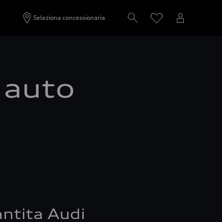
Seleziona concessionaria
a auto
ntita Audi