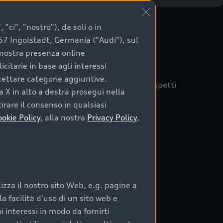
"ci", "nostro"), da soli o in
057 Ingolstadt, Germania ("Audi"), sul
a nostra presenza online
citarie in base agli interessi
ccettare categorie aggiuntive.
quisto sicuro, è essenziale considerare aspetti
a X in alto a destra prosegui nella
 Audi Prima Scelta :plus
irare il consenso in qualsiasi
ookie Policy
, alla nostra
Privacy Policy
,
auto
zza il nostro sito Web, e.g. pagine a
o:
 facilità d'uso di un sito web e
i interessi in modo da fornirti
rata nel tempo;