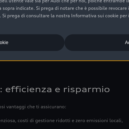
ell'utente vale sia per Audi che per noi, poiché entrambe le p
 completa della vettura certifica una manutenzione costa
ità sopra indicate. Si prega di notare che è possibile revocare
Si prega di consultare la nostra Informativa sui cookie per 
una buona conservazione evidenzia cura e attenzione del pr
componenti principali in ottimo stato garantiscono prestaz
iciale Audi che offre l’usato garantito tramite Audi Prima
ookie
Ac
 e coperto da garanzia fino a 4 anni per una maggiore tute
: efficienza e risparmio
osi vantaggi che ti assicurano:
nziosa, costi di gestione ridotti e zero emissioni locali,