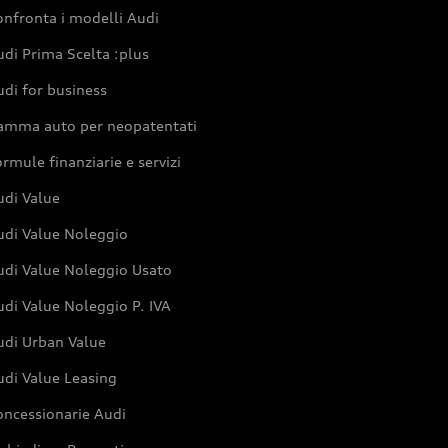
nfronta i modelli Audi
di Prima Scelta :plus
di for business
amma auto per neopatentati
rmule finanziarie e servizi
udi Value
udi Value Noleggio
udi Value Noleggio Usato
di Value Noleggio P. IVA
udi Urban Value
udi Value Leasing
oncessionarie Audi