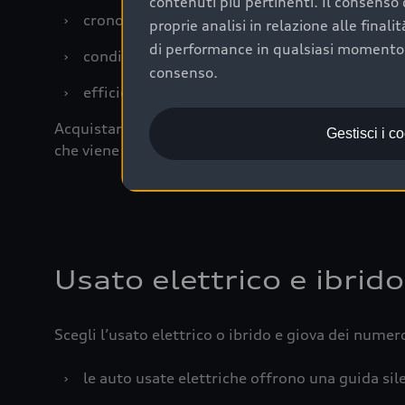
contenuti più pertinenti. Il consenso d
›
cronologia dei tagliandi: una documentazione
proprie analisi in relazione alle final
di performance in qualsiasi momento. 
›
condizioni della carrozzeria e degli interni: 
consenso.
›
efficienza meccanica: motore, trasmissione e 
Acquistare un’auto usata in una Concessionaria uff
Gestisci i c
che viene sottoposto a 110 controlli approfonditi
Usato elettrico e ibrido
Scegli l’usato elettrico o ibrido e giova dei numer
›
le auto usate elettriche offrono una guida sile