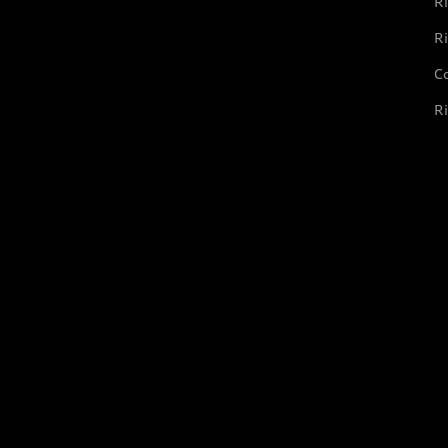
Ri
Ri
Co
Ri