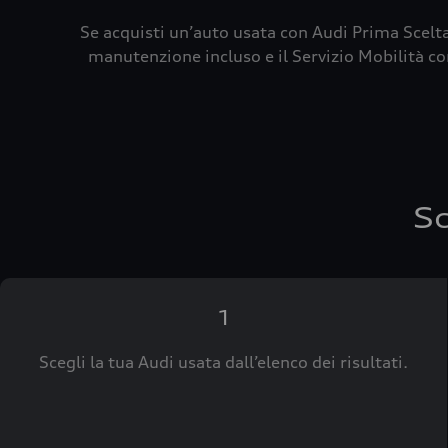
Se acquisti un’auto usata con Audi Prima Scelta
manutenzione incluso e il Servizio Mobilità con
Sc
1
Scegli la tua Audi usata dall’elenco dei risultati.