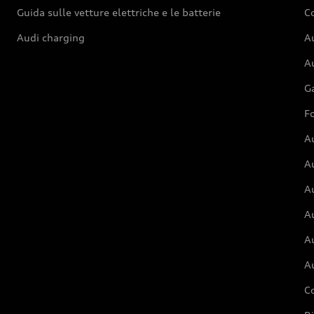
Guida sulle vetture elettriche e le batterie
Co
Audi charging
Au
Au
G
Fo
A
A
A
Au
A
A
C