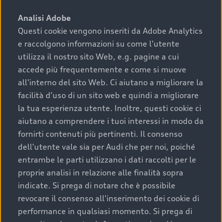
sono:
Analisi Adobe
Questi cookie vengono inseriti da Adobe Analytics
›
chilometraggio: un valore contenuto corrisponde a
e raccolgono informazioni su come l'utente
uno stato migliore del veicolo e a una maggiore
durata nel tempo;
utilizza il nostro sito Web, e.g. pagine a cui
accede più frequentemente e come si muove
›
cronologia dei tagliandi: una documentazione
all'interno del sito Web. Ci aiutano a migliorare la
completa della vettura certifica una manutenzione
facilità d'uso di un sito web e quindi a migliorare
costante e accurata;
la tua esperienza utente. Inoltre, questi cookie ci
›
condizioni della carrozzeria e degli interni: una
aiutano a comprendere i tuoi interessi in modo da
buona conservazione evidenzia cura e attenzione del
fornirti contenuti più pertinenti. Il consenso
precedente proprietario;
dell'utente vale sia per Audi che per noi, poiché
entrambe le parti utilizzano i dati raccolti per le
›
efficienza meccanica: motore, trasmissione e
proprie analisi in relazione alle finalità sopra
componenti principali in ottimo stato garantiscono
indicate. Si prega di notare che è possibile
prestazioni affidabili e sicure.
revocare il consenso all'inserimento dei cookie di
Acquistare un’auto usata in una Concessionaria ufficiale
performance in qualsiasi momento. Si prega di
Audi che offre l’usato garantito tramite Audi Prima