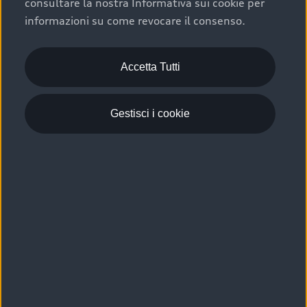
consultare la nostra Informativa sui cookie per
Scelta :plus, significa affidarsi ad un prodotto che viene
informazioni su come revocare il consenso.
sottoposto a 110 controlli approfonditi e coperto da
garanzia fino a 4 anni per una maggiore tutela del tuo
acquisto.
Accetta Tutti
Gestisci i cookie
Usato elettrico e ibrido:
efficienza e risparmio
Scegli l’usato elettrico o ibrido e giova dei numerosi
vantaggi che ti assicurano:
›
le auto usate elettriche offrono una guida silenziosa,
costi di gestione ridotti e zero emissioni locali,
›
mentre le auto usate ibride combinano efficienza e