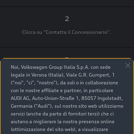
2
Clicca su “Contatta il Concessionario".
3
Noi, Volkswagen Group Italia S.p.A. con sede
A breve verrai ricontattato dal Customer Care
legale in Verona (Italia), Viale G.R. Gumpert, 1
Audi Center o direttamente dal Concessionario
("noi", "ci", "nostro"), da soli o in collaborazione
che ti supporterà per finalizzare la tua richiesta.
con le nostre affiliate e partner, in particolare
AUDI AG, Auto-Union-Straße 1, 85057 Ingolstadt,
Germania ("Audi"), sul nostro sito web utilizziamo
servizi (anche da parte di fornitori terzi) che ci
La qualità di acquistare
aiutano a migliorare la nostra presenza online
(ottimizzazione del sito web), a visualizzare
un’auto usata Audi