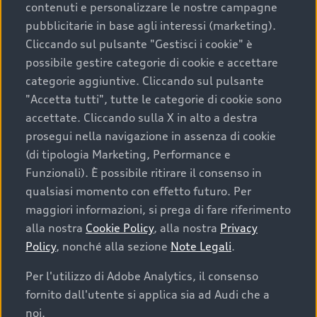
contenuti e personalizzare le nostre campagne
pubblicitarie in base agli interessi (marketing).
Scegliere un’auto usata è una decisione che coniuga
Cliccando sul pulsante "Gestisci i cookie" è
convenienza, affidabilità e sostenibilità. Per fare un
possibile gestire categorie di cookie e accettare
acquisto sicuro, è essenziale considerare aspetti
categorie aggiuntive. Cliccando sul pulsante
determinanti come la garanzia inclusa e l’affidabilità del
"Accetta tutti", tutte le categorie di cookie sono
marchio. Audi offre l’auto usata perfetta tramite Audi
accettate. Cliccando sulla X in alto a destra
Prima Scelta :plus
prosegui nella navigazione in assenza di cookie
(di tipologia Marketing, Performance e
Funzionali). È possibile ritirare il consenso in
qualsiasi momento con effetto futuro. Per
Cosa sapere prima di
maggiori informazioni, si prega di fare riferimento
acquistare la tua prossima
alla nostra
Cookie Policy
, alla nostra
Privacy
Policy
, nonché alla sezione
Note Legali
.
auto
Per l'utilizzo di Adobe Analytics, il consenso
fornito dall'utente si applica sia ad Audi che a
I requisiti fondamentali da considerare prima di
acquistare un’auto usata, oltre al prezzo e all'aspetto,
noi.