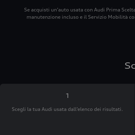
Se acquisti un’auto usata con Audi Prima Scelta
manutenzione incluso e il Servizio Mobilità con
Sc
1
Scegli la tua Audi usata dall’elenco dei risultati.