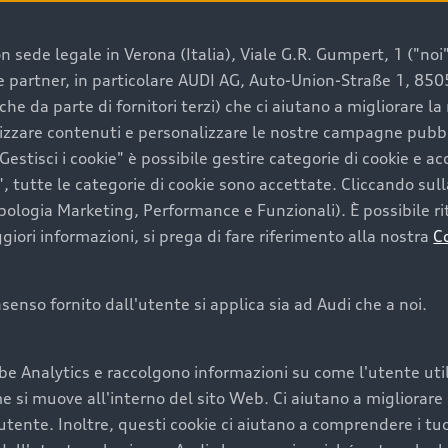
 sede legale in Verona (Italia), Viale G.R. Gumpert, 1 ("noi", 
e e partner, in particolare AUDI AG, Auto-Union-Straße 1, 85
e un’auto usata Audi
che da parte di fornitori terzi) che ci aiutano a migliorare l
lizzare contenuti e personalizzare le nostre campagne pubbli
estisci i cookie" è possibile gestire categorie di cookie e a
a convenienza, affidabilità e sostenibilità. Per fare un ac
, tutte le categorie di cookie sono accettate. Cliccando sull
lità del marchio. Audi offre l’auto usata perfetta tramite
ipologia Marketing, Performance e Funzionali). È possibile rit
ori informazioni, si prega di fare riferimento alla nostra
C
onsenso fornito dall'utente si applica sia ad Audi che a noi.
cquistare la tua prossima 
be Analytics e raccolgono informazioni su come l'utente utili
cquistare un’auto usata, oltre al prezzo e all'aspetto, son
si muove all'interno del sito Web. Ci aiutano a migliorare la
utente. Inoltre, questi cookie ci aiutano a comprendere i tuo
nde a uno stato migliore del veicolo e a una maggiore du