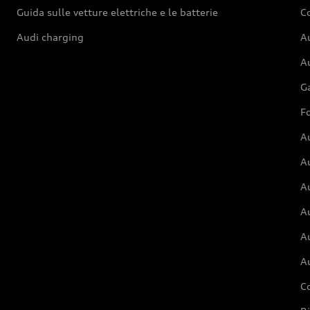
Guida sulle vetture elettriche e le batterie
Co
Audi charging
Au
Au
G
Fo
A
A
A
Au
A
A
C