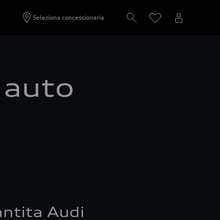
Seleziona concessionaria
a auto
ntita Audi