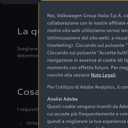
Noi, Volkswagen Group Italia S.p.A. con
collaborazione con le nostre affiliat
La qualità di acquistar
nostro sito web utilizziamo servizi (an
(ottimizzazione del sito web), a visua
(marketing). Cliccando sul pulsante "G
Scegliere un’auto usata è una decisione che coniug
Cliccando sul pulsante "Accetta tutti"
determinanti come la garanzia inclusa e l’affidabi
navigazione in assenza di cookie (di t
momento con effetto futuro. Per maggi
nonché alla sezione
Note Legali
.
Per l'utilizzo di Adobe Analytics, il c
Cosa sapere prima di a
Analisi Adobe
Questi cookie vengono inseriti da Ado
I requisiti fondamentali da considerare prima di a
cui accede più frequentemente e come 
quindi a migliorare la tua esperienza 
›
chilometraggio: un valore contenuto corrispo