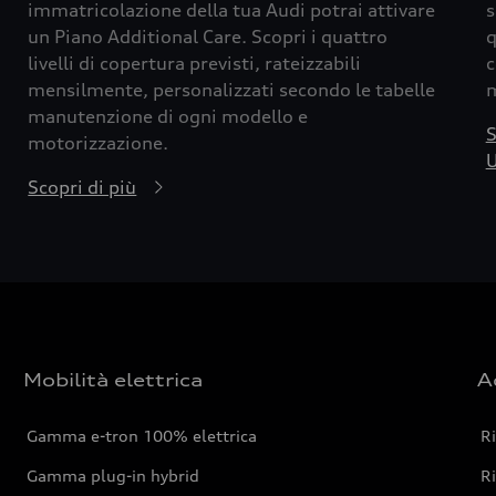
immatricolazione della tua Audi potrai attivare
s
un Piano Additional Care. Scopri i quattro
q
livelli di copertura previsti, rateizzabili
c
mensilmente, personalizzati secondo le tabelle
m
manutenzione di ogni modello e
S
motorizzazione.
U
Scopri di più
Mobilità elettrica
A
Gamma e-tron 100% elettrica
R
Gamma plug-in hybrid
Ri