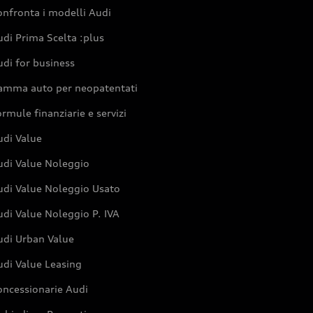
nfronta i modelli Audi
di Prima Scelta :plus
di for business
amma auto per neopatentati
rmule finanziarie e servizi
udi Value
udi Value Noleggio
udi Value Noleggio Usato
di Value Noleggio P. IVA
udi Urban Value
udi Value Leasing
oncessionarie Audi