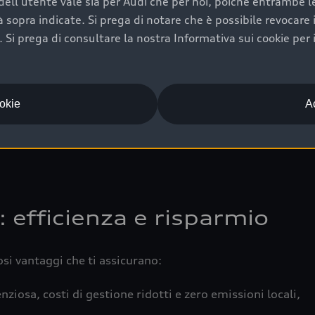
ell'utente vale sia per Audi che per noi, poiché entrambe le p
 completa della vettura certifica una manutenzione costa
ità sopra indicate. Si prega di notare che è possibile revocare
Si prega di consultare la nostra Informativa sui cookie per 
una buona conservazione evidenzia cura e attenzione del pr
componenti principali in ottimo stato garantiscono prestaz
iciale Audi che offre l’usato garantito tramite Audi Prima
ookie
Ac
 e coperto da garanzia fino a 4 anni per una maggiore tute
: efficienza e risparmio
osi vantaggi che ti assicurano:
nziosa, costi di gestione ridotti e zero emissioni locali,