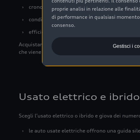
contenuti più pertinenti. Il consenso d
›
cronologia dei tagliandi: una documentazione
proprie analisi in relazione alle final
di performance in qualsiasi momento. 
›
condizioni della carrozzeria e degli interni: 
consenso.
›
efficienza meccanica: motore, trasmissione e 
Acquistare un’auto usata in una Concessionaria uff
Gestisci i c
che viene sottoposto a 110 controlli approfonditi
Usato elettrico e ibrido
Scegli l’usato elettrico o ibrido e giova dei numer
›
le auto usate elettriche offrono una guida sile