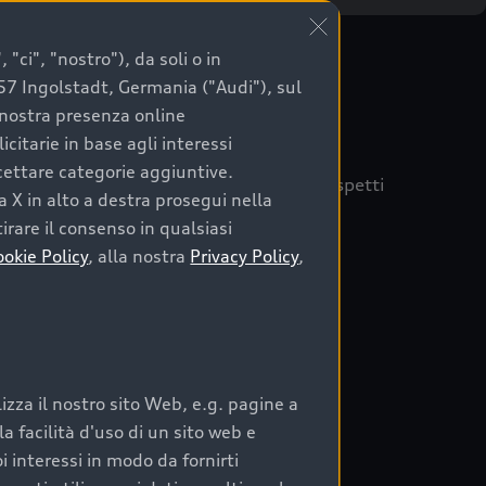
"ci", "nostro"), da soli o in
057 Ingolstadt, Germania ("Audi"), sul
a nostra presenza online
citarie in base agli interessi
ccettare categorie aggiuntive.
quisto sicuro, è essenziale considerare aspetti
a X in alto a destra prosegui nella
 Audi Prima Scelta :plus
irare il consenso in qualsiasi
ookie Policy
, alla nostra
Privacy Policy
,
auto
zza il nostro sito Web, e.g. pagine a
o:
 facilità d'uso di un sito web e
i interessi in modo da fornirti
rata nel tempo;