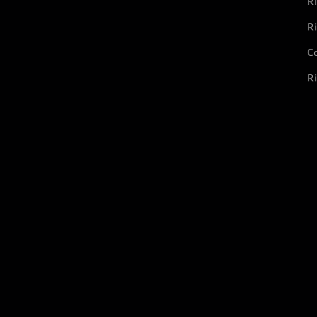
Ri
Ri
Co
Ri