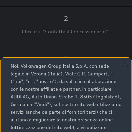
2
Clicca su “Contatta il Concessionario".
3
Noi, Volkswagen Group Italia S.p.A. con sede
A breve verrai ricontattato dal Customer Care
legale in Verona (Italia), Viale G.R. Gumpert, 1
Audi Center o direttamente dal Concessionario
("noi", "ci", "nostro"), da soli o in collaborazione
che ti supporterà per finalizzare la tua richiesta.
con le nostre affiliate e partner, in particolare
AUDI AG, Auto-Union-Straße 1, 85057 Ingolstadt,
Germania ("Audi"), sul nostro sito web utilizziamo
servizi (anche da parte di fornitori terzi) che ci
La qualità di acquistare
aiutano a migliorare la nostra presenza online
(ottimizzazione del sito web), a visualizzare
un’auto usata Audi