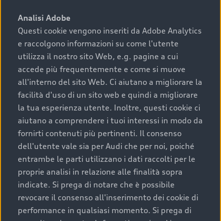
sono:
Analisi Adobe
Questi cookie vengono inseriti da Adobe Analytics
›
chilometraggio: un valore contenuto corrisponde a
e raccolgono informazioni su come l'utente
uno stato migliore del veicolo e a una maggiore
durata nel tempo;
utilizza il nostro sito Web, e.g. pagine a cui
accede più frequentemente e come si muove
›
cronologia dei tagliandi: una documentazione
all'interno del sito Web. Ci aiutano a migliorare la
completa della vettura certifica una manutenzione
facilità d'uso di un sito web e quindi a migliorare
costante e accurata;
la tua esperienza utente. Inoltre, questi cookie ci
›
condizioni della carrozzeria e degli interni: una
aiutano a comprendere i tuoi interessi in modo da
buona conservazione evidenzia cura e attenzione del
fornirti contenuti più pertinenti. Il consenso
precedente proprietario;
dell'utente vale sia per Audi che per noi, poiché
entrambe le parti utilizzano i dati raccolti per le
›
efficienza meccanica: motore, trasmissione e
proprie analisi in relazione alle finalità sopra
componenti principali in ottimo stato garantiscono
indicate. Si prega di notare che è possibile
prestazioni affidabili e sicure.
revocare il consenso all'inserimento dei cookie di
Acquistare un’auto usata in una Concessionaria ufficiale
performance in qualsiasi momento. Si prega di
Audi che offre l’usato garantito tramite Audi Prima