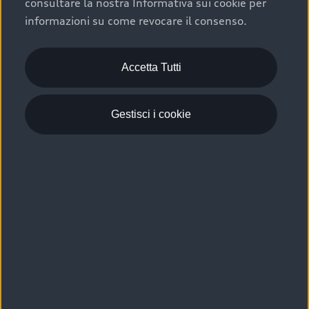
consultare la nostra Informativa sui cookie per
Scelta :plus, significa affidarsi ad un prodotto che viene
informazioni su come revocare il consenso.
sottoposto a 110 controlli approfonditi e coperto da
garanzia fino a 4 anni per una maggiore tutela del tuo
acquisto.
Accetta Tutti
Gestisci i cookie
Usato elettrico e ibrido:
efficienza e risparmio
Scegli l’usato elettrico o ibrido e giova dei numerosi
vantaggi che ti assicurano:
›
le auto usate elettriche offrono una guida silenziosa,
costi di gestione ridotti e zero emissioni locali,
›
mentre le auto usate ibride combinano efficienza e