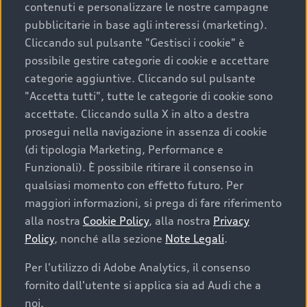
contenuti e personalizzare le nostre campagne
pubblicitarie in base agli interessi (marketing).
Scegliere un’auto usata è una decisione che coniuga
Cliccando sul pulsante "Gestisci i cookie" è
convenienza, affidabilità e sostenibilità. Per fare un
possibile gestire categorie di cookie e accettare
acquisto sicuro, è essenziale considerare aspetti
categorie aggiuntive. Cliccando sul pulsante
determinanti come la garanzia inclusa e l’affidabilità del
"Accetta tutti", tutte le categorie di cookie sono
marchio. Audi offre l’auto usata perfetta tramite Audi
accettate. Cliccando sulla X in alto a destra
Prima Scelta :plus
prosegui nella navigazione in assenza di cookie
(di tipologia Marketing, Performance e
Funzionali). È possibile ritirare il consenso in
qualsiasi momento con effetto futuro. Per
Cosa sapere prima di
maggiori informazioni, si prega di fare riferimento
acquistare la tua prossima
alla nostra
Cookie Policy
, alla nostra
Privacy
Policy
, nonché alla sezione
Note Legali
.
auto
Per l'utilizzo di Adobe Analytics, il consenso
fornito dall'utente si applica sia ad Audi che a
I requisiti fondamentali da considerare prima di
acquistare un’auto usata, oltre al prezzo e all'aspetto,
noi.