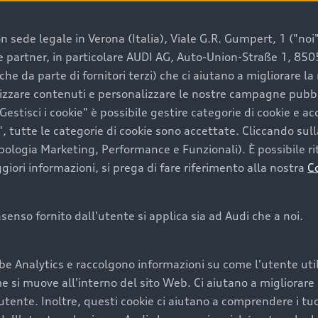
 sede legale in Verona (Italia), Viale G.R. Gumpert, 1 ("noi", 
e e partner, in particolare AUDI AG, Auto-Union-Straße 1, 85
e un’auto usata Audi
che da parte di fornitori terzi) che ci aiutano a migliorare l
lizzare contenuti e personalizzare le nostre campagne pubbli
estisci i cookie" è possibile gestire categorie di cookie e a
a convenienza, affidabilità e sostenibilità. Per fare un ac
, tutte le categorie di cookie sono accettate. Cliccando sull
lità del marchio. Audi offre l’auto usata perfetta tramite
ipologia Marketing, Performance e Funzionali). È possibile rit
ori informazioni, si prega di fare riferimento alla nostra
C
onsenso fornito dall'utente si applica sia ad Audi che a noi.
cquistare la tua prossima 
be Analytics e raccolgono informazioni su come l'utente utili
cquistare un’auto usata, oltre al prezzo e all'aspetto, son
si muove all'interno del sito Web. Ci aiutano a migliorare la
utente. Inoltre, questi cookie ci aiutano a comprendere i tuo
nde a uno stato migliore del veicolo e a una maggiore du