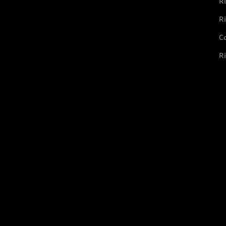
Ri
Ri
Co
Ri