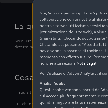
Noi, Volkswagen Group Italia S.p.A. con
collaborazione con le nostre affiliat
La qualità di acquistar
nostro sito web utilizziamo servizi (an
(ottimizzazione del sito web), a visua
(marketing). Cliccando sul pulsante "G
Scegliere un’auto usata è una decisione che coniug
Cliccando sul pulsante "Accetta tutti"
determinanti come la garanzia inclusa e l’affidabi
navigazione in assenza di cookie (di t
momento con effetto futuro. Per maggi
nonché alla sezione
Note Legali
.
Per l'utilizzo di Adobe Analytics, il c
Cosa sapere prima di a
Analisi Adobe
Questi cookie vengono inseriti da Ado
I requisiti fondamentali da considerare prima di a
cui accede più frequentemente e come 
quindi a migliorare la tua esperienza 
›
chilometraggio: un valore contenuto corrispo