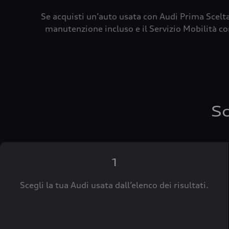
Se acquisti un’auto usata con Audi Prima Scelta
manutenzione incluso e il Servizio Mobilità con
Sc
1
Scegli la tua Audi usata dall’elenco dei risultati.