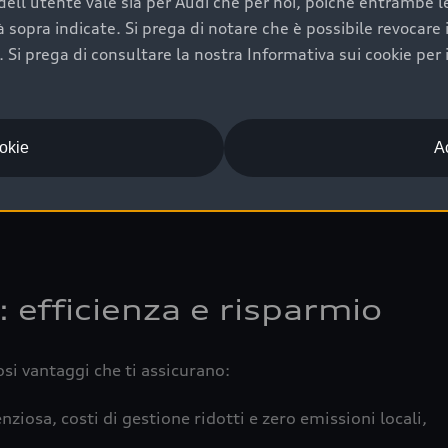
ell'utente vale sia per Audi che per noi, poiché entrambe le p
 completa della vettura certifica una manutenzione costa
ità sopra indicate. Si prega di notare che è possibile revocare
Si prega di consultare la nostra Informativa sui cookie per 
una buona conservazione evidenzia cura e attenzione del pr
componenti principali in ottimo stato garantiscono prestaz
iciale Audi che offre l’usato garantito tramite Audi Prima
ookie
Ac
 e coperto da garanzia fino a 4 anni per una maggiore tute
: efficienza e risparmio
osi vantaggi che ti assicurano:
nziosa, costi di gestione ridotti e zero emissioni locali,