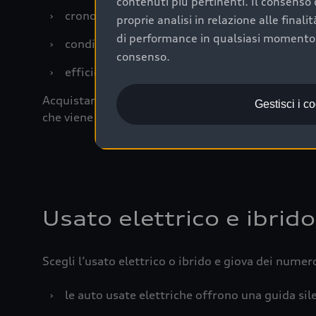
contenuti più pertinenti. Il consenso d
›
cronologia dei tagliandi: una documentazione
proprie analisi in relazione alle final
di performance in qualsiasi momento. 
›
condizioni della carrozzeria e degli interni: 
consenso.
›
efficienza meccanica: motore, trasmissione e 
Acquistare un’auto usata in una Concessionaria uff
Gestisci i c
che viene sottoposto a 110 controlli approfonditi
Usato elettrico e ibrido
Scegli l’usato elettrico o ibrido e giova dei numer
›
le auto usate elettriche offrono una guida sile