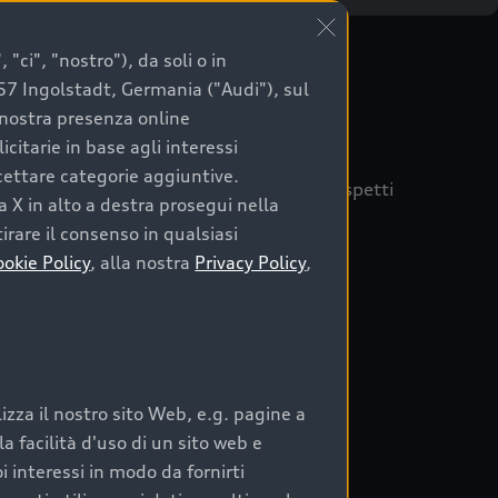
"ci", "nostro"), da soli o in
057 Ingolstadt, Germania ("Audi"), sul
a nostra presenza online
citarie in base agli interessi
ccettare categorie aggiuntive.
quisto sicuro, è essenziale considerare aspetti
a X in alto a destra prosegui nella
 Audi Prima Scelta :plus
irare il consenso in qualsiasi
ookie Policy
, alla nostra
Privacy Policy
,
auto
zza il nostro sito Web, e.g. pagine a
o:
 facilità d'uso di un sito web e
i interessi in modo da fornirti
rata nel tempo;