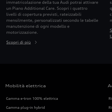
immatricolazione della tua Audi potrai attivare
s
un Piano Additional Care. Scopri i quattro
q
livelli di copertura previsti, rateizzabili
c
mensilmente, personalizzati secondo le tabelle
m
manutenzione di ogni modello e
S
motorizzazione.
U
Scopri di più
Mobilità elettrica
A
Gamma e-tron 100% elettrica
R
Gamma plug-in hybrid
Ri