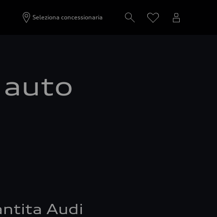
Seleziona concessionaria
a auto
ntita Audi