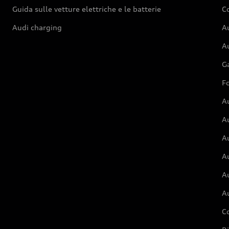
Guida sulle vetture elettriche e le batterie
Co
Audi charging
Au
Au
G
Fo
A
A
A
Au
A
A
C