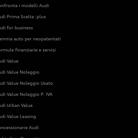
nfronta i modelli Audi
di Prima Scelta :plus
di for business
amma auto per neopatentati
rmule finanziarie e servizi
udi Value
udi Value Noleggio
udi Value Noleggio Usato
di Value Noleggio P. IVA
udi Urban Value
udi Value Leasing
oncessionarie Audi