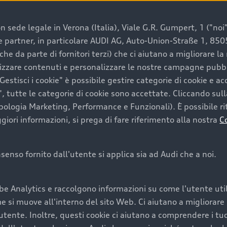
 sede legale in Verona (Italia), Viale G.R. Gumpert, 1 ("noi", 
e e partner, in particolare AUDI AG, Auto-Union-Straße 1, 85
e un’auto usata Audi
che da parte di fornitori terzi) che ci aiutano a migliorare l
lizzare contenuti e personalizzare le nostre campagne pubbli
estisci i cookie" è possibile gestire categorie di cookie e a
a convenienza, affidabilità e sostenibilità. Per fare un ac
, tutte le categorie di cookie sono accettate. Cliccando sull
lità del marchio. Audi offre l’auto usata perfetta tramite
ipologia Marketing, Performance e Funzionali). È possibile rit
ori informazioni, si prega di fare riferimento alla nostra
C
onsenso fornito dall'utente si applica sia ad Audi che a noi.
cquistare la tua prossima 
be Analytics e raccolgono informazioni su come l'utente utili
cquistare un’auto usata, oltre al prezzo e all'aspetto, son
si muove all'interno del sito Web. Ci aiutano a migliorare la
utente. Inoltre, questi cookie ci aiutano a comprendere i tuo
nde a uno stato migliore del veicolo e a una maggiore du