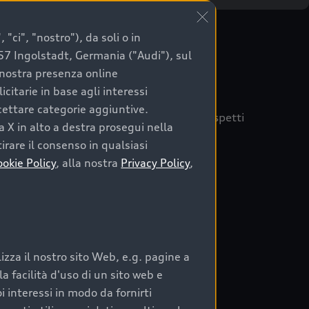
"ci", "nostro"), da soli o in
057 Ingolstadt, Germania ("Audi"), sul
a nostra presenza online
citarie in base agli interessi
ccettare categorie aggiuntive.
quisto sicuro, è essenziale considerare aspetti
a X in alto a destra prosegui nella
 Audi Prima Scelta :plus
irare il consenso in qualsiasi
ookie Policy
, alla nostra
Privacy Policy
,
auto
zza il nostro sito Web, e.g. pagine a
o:
 facilità d'uso di un sito web e
i interessi in modo da fornirti
rata nel tempo;