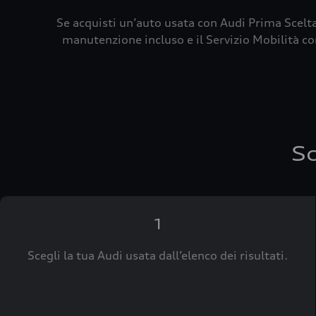
Se acquisti un’auto usata con Audi Prima Scelta
manutenzione incluso e il Servizio Mobilità con
Sc
1
Scegli la tua Audi usata dall’elenco dei risultati.