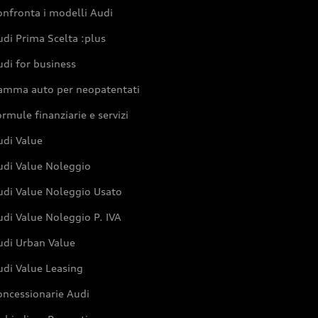
nfronta i modelli Audi
di Prima Scelta :plus
di for business
amma auto per neopatentati
rmule finanziarie e servizi
udi Value
udi Value Noleggio
udi Value Noleggio Usato
di Value Noleggio P. IVA
udi Urban Value
udi Value Leasing
oncessionarie Audi