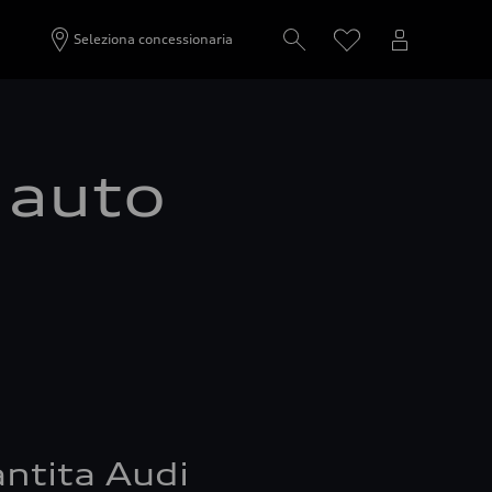
Seleziona concessionaria
a auto
ntita Audi