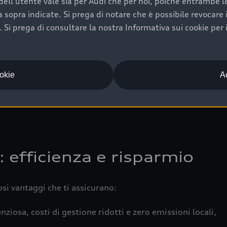
ell'utente vale sia per Audi che per noi, poiché entrambe le p
 completa della vettura certifica una manutenzione costa
ità sopra indicate. Si prega di notare che è possibile revocare
Si prega di consultare la nostra Informativa sui cookie per 
una buona conservazione evidenzia cura e attenzione del pr
componenti principali in ottimo stato garantiscono prestaz
iciale Audi che offre l’usato garantito tramite Audi Prima
ookie
Ac
 e coperto da garanzia fino a 4 anni per una maggiore tute
: efficienza e risparmio
osi vantaggi che ti assicurano:
nziosa, costi di gestione ridotti e zero emissioni locali,