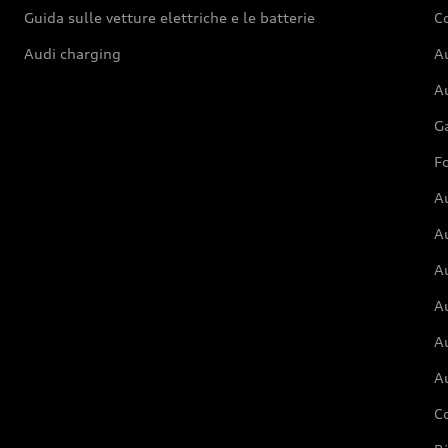
Guida sulle vetture elettriche e le batterie
Co
Audi charging
Au
Au
G
Fo
A
A
A
Au
A
A
C