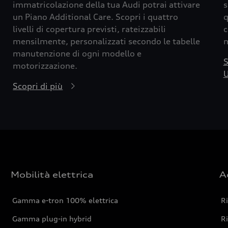
immatricolazione della tua Audi potrai attivare
s
un Piano Additional Care. Scopri i quattro
q
livelli di copertura previsti, rateizzabili
c
mensilmente, personalizzati secondo le tabelle
m
manutenzione di ogni modello e
S
motorizzazione.
U
Scopri di più
Mobilità elettrica
A
Gamma e-tron 100% elettrica
R
Gamma plug-in hybrid
Ri