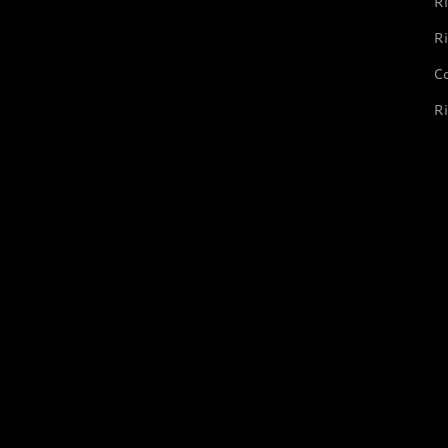
Ri
Ri
Co
Ri