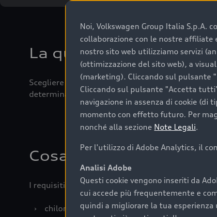
Noi, Volkswagen Group Italia S.p.A. con
collaborazione con le nostre affiliat
La qualità di acquistar
nostro sito web utilizziamo servizi (an
(ottimizzazione del sito web), a visua
(marketing). Cliccando sul pulsante "G
Scegliere un’auto usata è una decisione che coniug
Cliccando sul pulsante "Accetta tutti"
determinanti come la garanzia inclusa e l’affidabi
navigazione in assenza di cookie (di t
momento con effetto futuro. Per maggi
nonché alla sezione
Note Legali
.
Per l'utilizzo di Adobe Analytics, il c
Cosa sapere prima di a
Analisi Adobe
Questi cookie vengono inseriti da Ado
I requisiti fondamentali da considerare prima di a
cui accede più frequentemente e come 
quindi a migliorare la tua esperienza 
›
chilometraggio: un valore contenuto corrispo