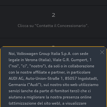
2
Clicca su “Contatta il Concessionario".
3
Noi, Volkswagen Group Italia S.p.A. con sede
A breve verrai ricontattato dal Customer Care
legale in Verona (Italia), Viale G.R. Gumpert, 1
Audi Center o direttamente dal Concessionario
("noi", "ci", "nostro"), da soli o in collaborazione
che ti supporterà per finalizzare la tua richiesta.
con le nostre affiliate e partner, in particolare
AUDI AG, Auto-Union-Straße 1, 85057 Ingolstadt,
Germania ("Audi"), sul nostro sito web utilizziamo
servizi (anche da parte di fornitori terzi) che ci
La qualità di acquistare
aiutano a migliorare la nostra presenza online
(ottimizzazione del sito web), a visualizzare
un’auto usata Audi