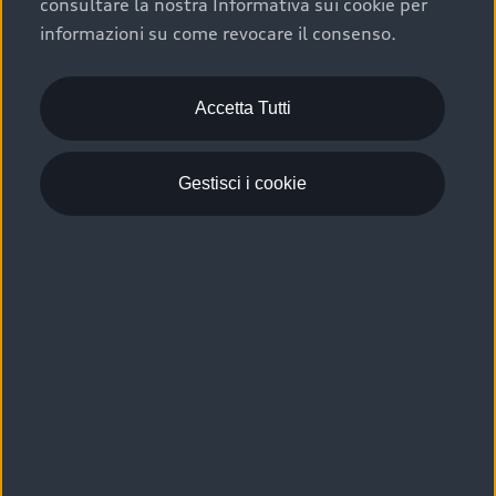
consultare la nostra Informativa sui cookie per
Scelta :plus, significa affidarsi ad un prodotto che viene
informazioni su come revocare il consenso.
sottoposto a 110 controlli approfonditi e coperto da
garanzia fino a 4 anni per una maggiore tutela del tuo
acquisto.
Accetta Tutti
Gestisci i cookie
Usato elettrico e ibrido:
efficienza e risparmio
Scegli l’usato elettrico o ibrido e giova dei numerosi
vantaggi che ti assicurano:
›
le auto usate elettriche offrono una guida silenziosa,
costi di gestione ridotti e zero emissioni locali,
›
mentre le auto usate ibride combinano efficienza e