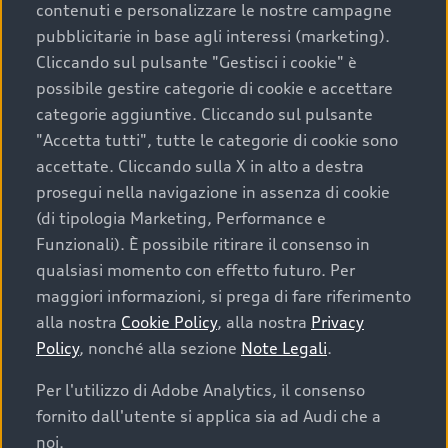
contenuti e personalizzare le nostre campagne
pubblicitarie in base agli interessi (marketing).
Scegliere un’auto usata è una decisione che coniuga
Cliccando sul pulsante "Gestisci i cookie" è
convenienza, affidabilità e sostenibilità. Per fare un
possibile gestire categorie di cookie e accettare
acquisto sicuro, è essenziale considerare aspetti
categorie aggiuntive. Cliccando sul pulsante
determinanti come la garanzia inclusa e l’affidabilità del
"Accetta tutti", tutte le categorie di cookie sono
marchio. Audi offre l’auto usata perfetta tramite Audi
accettate. Cliccando sulla X in alto a destra
Prima Scelta :plus
prosegui nella navigazione in assenza di cookie
(di tipologia Marketing, Performance e
Funzionali). È possibile ritirare il consenso in
qualsiasi momento con effetto futuro. Per
Cosa sapere prima di
maggiori informazioni, si prega di fare riferimento
acquistare la tua prossima
alla nostra
Cookie Policy
, alla nostra
Privacy
Policy
, nonché alla sezione
Note Legali
.
auto
Per l'utilizzo di Adobe Analytics, il consenso
fornito dall'utente si applica sia ad Audi che a
I requisiti fondamentali da considerare prima di
acquistare un’auto usata, oltre al prezzo e all'aspetto,
noi.