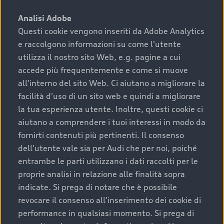
sono:
Analisi Adobe
Questi cookie vengono inseriti da Adobe Analytics
›
chilometraggio: un valore contenuto corrisponde a
e raccolgono informazioni su come l'utente
uno stato migliore del veicolo e a una maggiore
durata nel tempo;
utilizza il nostro sito Web, e.g. pagine a cui
accede più frequentemente e come si muove
›
cronologia dei tagliandi: una documentazione
all'interno del sito Web. Ci aiutano a migliorare la
completa della vettura certifica una manutenzione
facilità d'uso di un sito web e quindi a migliorare
costante e accurata;
la tua esperienza utente. Inoltre, questi cookie ci
›
condizioni della carrozzeria e degli interni: una
aiutano a comprendere i tuoi interessi in modo da
buona conservazione evidenzia cura e attenzione del
fornirti contenuti più pertinenti. Il consenso
precedente proprietario;
dell'utente vale sia per Audi che per noi, poiché
entrambe le parti utilizzano i dati raccolti per le
›
efficienza meccanica: motore, trasmissione e
proprie analisi in relazione alle finalità sopra
componenti principali in ottimo stato garantiscono
indicate. Si prega di notare che è possibile
prestazioni affidabili e sicure.
revocare il consenso all'inserimento dei cookie di
Acquistare un’auto usata in una Concessionaria ufficiale
performance in qualsiasi momento. Si prega di
Audi che offre l’usato garantito tramite Audi Prima