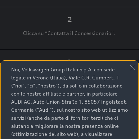
2
Clicca su “Contatta il Concessionario".
3
Noi, Volkswagen Group Italia S.p.A. con sede
A breve verrai ricontattato dal Customer Care
legale in Verona (Italia), Viale G.R. Gumpert, 1
Audi Center o direttamente dal Concessionario
("noi", "ci", "nostro"), da soli o in collaborazione
che ti supporterà per finalizzare la tua richiesta.
con le nostre affiliate e partner, in particolare
AUDI AG, Auto-Union-Straße 1, 85057 Ingolstadt,
Germania ("Audi"), sul nostro sito web utilizziamo
servizi (anche da parte di fornitori terzi) che ci
La qualità di acquistare
aiutano a migliorare la nostra presenza online
(ottimizzazione del sito web), a visualizzare
un’auto usata Audi