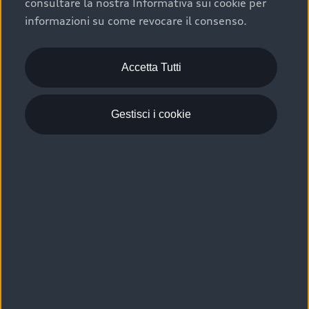
consultare la nostra Informativa sui cookie per
Scelta :plus, significa affidarsi ad un prodotto che viene
informazioni su come revocare il consenso.
sottoposto a 110 controlli approfonditi e coperto da
garanzia fino a 4 anni per una maggiore tutela del tuo
acquisto.
Accetta Tutti
Gestisci i cookie
Usato elettrico e ibrido:
efficienza e risparmio
Scegli l’usato elettrico o ibrido e giova dei numerosi
vantaggi che ti assicurano:
›
le auto usate elettriche offrono una guida silenziosa,
costi di gestione ridotti e zero emissioni locali,
›
mentre le auto usate ibride combinano efficienza e