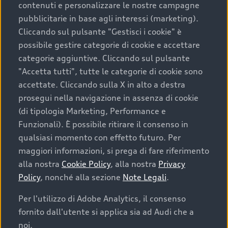
contenuti e personalizzare le nostre campagne
pubblicitarie in base agli interessi (marketing).
Scegliere un’auto usata è una decisione che coniuga
Cliccando sul pulsante "Gestisci i cookie" è
convenienza, affidabilità e sostenibilità. Per fare un
possibile gestire categorie di cookie e accettare
acquisto sicuro, è essenziale considerare aspetti
categorie aggiuntive. Cliccando sul pulsante
determinanti come la garanzia inclusa e l’affidabilità del
"Accetta tutti", tutte le categorie di cookie sono
marchio. Audi offre l’auto usata perfetta tramite Audi
accettate. Cliccando sulla X in alto a destra
Prima Scelta :plus
prosegui nella navigazione in assenza di cookie
(di tipologia Marketing, Performance e
Funzionali). È possibile ritirare il consenso in
qualsiasi momento con effetto futuro. Per
Cosa sapere prima di
maggiori informazioni, si prega di fare riferimento
acquistare la tua prossima
alla nostra
Cookie Policy
, alla nostra
Privacy
Policy
, nonché alla sezione
Note Legali
.
auto
Per l'utilizzo di Adobe Analytics, il consenso
fornito dall'utente si applica sia ad Audi che a
I requisiti fondamentali da considerare prima di
acquistare un’auto usata, oltre al prezzo e all'aspetto,
noi.