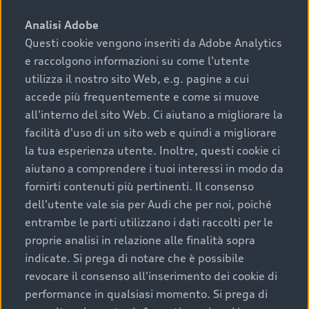
sono:
Analisi Adobe
Questi cookie vengono inseriti da Adobe Analytics
›
chilometraggio: un valore contenuto corrisponde a
e raccolgono informazioni su come l'utente
uno stato migliore del veicolo e a una maggiore
durata nel tempo;
utilizza il nostro sito Web, e.g. pagine a cui
accede più frequentemente e come si muove
›
cronologia dei tagliandi: una documentazione
all'interno del sito Web. Ci aiutano a migliorare la
completa della vettura certifica una manutenzione
facilità d'uso di un sito web e quindi a migliorare
costante e accurata;
la tua esperienza utente. Inoltre, questi cookie ci
›
condizioni della carrozzeria e degli interni: una
aiutano a comprendere i tuoi interessi in modo da
buona conservazione evidenzia cura e attenzione del
fornirti contenuti più pertinenti. Il consenso
precedente proprietario;
dell'utente vale sia per Audi che per noi, poiché
entrambe le parti utilizzano i dati raccolti per le
›
efficienza meccanica: motore, trasmissione e
proprie analisi in relazione alle finalità sopra
componenti principali in ottimo stato garantiscono
indicate. Si prega di notare che è possibile
prestazioni affidabili e sicure.
revocare il consenso all'inserimento dei cookie di
Acquistare un’auto usata in una Concessionaria ufficiale
performance in qualsiasi momento. Si prega di
Audi che offre l’usato garantito tramite Audi Prima