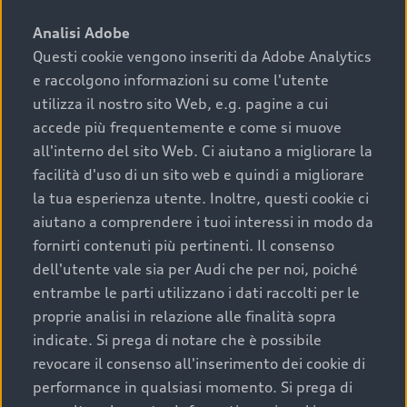
sono:
Analisi Adobe
Questi cookie vengono inseriti da Adobe Analytics
›
chilometraggio: un valore contenuto corrisponde a
e raccolgono informazioni su come l'utente
uno stato migliore del veicolo e a una maggiore
durata nel tempo;
utilizza il nostro sito Web, e.g. pagine a cui
accede più frequentemente e come si muove
›
cronologia dei tagliandi: una documentazione
all'interno del sito Web. Ci aiutano a migliorare la
completa della vettura certifica una manutenzione
facilità d'uso di un sito web e quindi a migliorare
costante e accurata;
la tua esperienza utente. Inoltre, questi cookie ci
›
condizioni della carrozzeria e degli interni: una
aiutano a comprendere i tuoi interessi in modo da
buona conservazione evidenzia cura e attenzione del
fornirti contenuti più pertinenti. Il consenso
precedente proprietario;
dell'utente vale sia per Audi che per noi, poiché
entrambe le parti utilizzano i dati raccolti per le
›
efficienza meccanica: motore, trasmissione e
proprie analisi in relazione alle finalità sopra
componenti principali in ottimo stato garantiscono
indicate. Si prega di notare che è possibile
prestazioni affidabili e sicure.
revocare il consenso all'inserimento dei cookie di
Acquistare un’auto usata in una Concessionaria ufficiale
performance in qualsiasi momento. Si prega di
Audi che offre l’usato garantito tramite Audi Prima