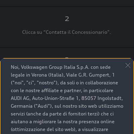
2
Clicca su “Contatta il Concessionario".
3
Noi, Volkswagen Group Italia S.p.A. con sede
A breve verrai ricontattato dal Customer Care
legale in Verona (Italia), Viale G.R. Gumpert, 1
Audi Center o direttamente dal Concessionario
("noi", "ci", "nostro"), da soli o in collaborazione
che ti supporterà per finalizzare la tua richiesta.
con le nostre affiliate e partner, in particolare
AUDI AG, Auto-Union-Straße 1, 85057 Ingolstadt,
Germania ("Audi"), sul nostro sito web utilizziamo
servizi (anche da parte di fornitori terzi) che ci
La qualità di acquistare
aiutano a migliorare la nostra presenza online
(ottimizzazione del sito web), a visualizzare
un’auto usata Audi