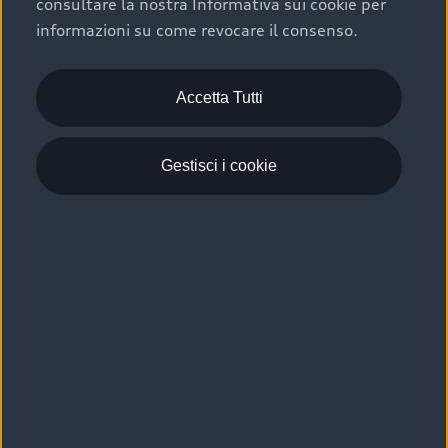
consultare la nostra Informativa sui cookie per
Scelta :plus, significa affidarsi ad un prodotto che viene
informazioni su come revocare il consenso.
sottoposto a 110 controlli approfonditi e coperto da
garanzia fino a 4 anni per una maggiore tutela del tuo
acquisto.
Accetta Tutti
Gestisci i cookie
Usato elettrico e ibrido:
efficienza e risparmio
Scegli l’usato elettrico o ibrido e giova dei numerosi
vantaggi che ti assicurano:
›
le auto usate elettriche offrono una guida silenziosa,
costi di gestione ridotti e zero emissioni locali,
›
mentre le auto usate ibride combinano efficienza e