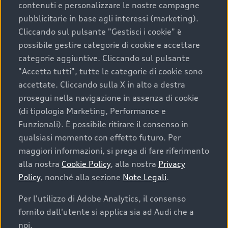
contenuti e personalizzare le nostre campagne
pubblicitarie in base agli interessi (marketing).
Scegliere un’auto usata è una decisione che coniuga
Cliccando sul pulsante "Gestisci i cookie" è
convenienza, affidabilità e sostenibilità. Per fare un
possibile gestire categorie di cookie e accettare
acquisto sicuro, è essenziale considerare aspetti
categorie aggiuntive. Cliccando sul pulsante
determinanti come la garanzia inclusa e l’affidabilità del
"Accetta tutti", tutte le categorie di cookie sono
marchio. Audi offre l’auto usata perfetta tramite Audi
accettate. Cliccando sulla X in alto a destra
Prima Scelta :plus
prosegui nella navigazione in assenza di cookie
(di tipologia Marketing, Performance e
Funzionali). È possibile ritirare il consenso in
qualsiasi momento con effetto futuro. Per
Cosa sapere prima di
maggiori informazioni, si prega di fare riferimento
acquistare la tua prossima
alla nostra
Cookie Policy
, alla nostra
Privacy
Policy
, nonché alla sezione
Note Legali
.
auto
Per l'utilizzo di Adobe Analytics, il consenso
fornito dall'utente si applica sia ad Audi che a
I requisiti fondamentali da considerare prima di
acquistare un’auto usata, oltre al prezzo e all'aspetto,
noi.