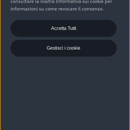
consultare la nostra Informativa sui cookie per
Scelta :plus, significa affidarsi ad un prodotto che viene
informazioni su come revocare il consenso.
sottoposto a 110 controlli approfonditi e coperto da
garanzia fino a 4 anni per una maggiore tutela del tuo
acquisto.
Accetta Tutti
Gestisci i cookie
Usato elettrico e ibrido:
efficienza e risparmio
Scegli l’usato elettrico o ibrido e giova dei numerosi
vantaggi che ti assicurano:
›
le auto usate elettriche offrono una guida silenziosa,
costi di gestione ridotti e zero emissioni locali,
›
mentre le auto usate ibride combinano efficienza e