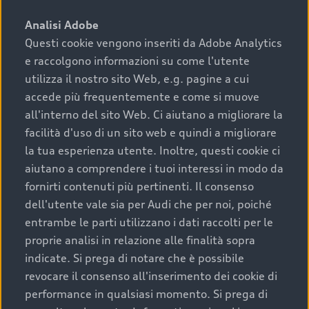
sono:
Analisi Adobe
Questi cookie vengono inseriti da Adobe Analytics
›
chilometraggio: un valore contenuto corrisponde a
e raccolgono informazioni su come l'utente
uno stato migliore del veicolo e a una maggiore
durata nel tempo;
utilizza il nostro sito Web, e.g. pagine a cui
accede più frequentemente e come si muove
›
cronologia dei tagliandi: una documentazione
all'interno del sito Web. Ci aiutano a migliorare la
completa della vettura certifica una manutenzione
facilità d'uso di un sito web e quindi a migliorare
costante e accurata;
la tua esperienza utente. Inoltre, questi cookie ci
›
condizioni della carrozzeria e degli interni: una
aiutano a comprendere i tuoi interessi in modo da
buona conservazione evidenzia cura e attenzione del
fornirti contenuti più pertinenti. Il consenso
precedente proprietario;
dell'utente vale sia per Audi che per noi, poiché
entrambe le parti utilizzano i dati raccolti per le
›
efficienza meccanica: motore, trasmissione e
proprie analisi in relazione alle finalità sopra
componenti principali in ottimo stato garantiscono
indicate. Si prega di notare che è possibile
prestazioni affidabili e sicure.
revocare il consenso all'inserimento dei cookie di
Acquistare un’auto usata in una Concessionaria ufficiale
performance in qualsiasi momento. Si prega di
Audi che offre l’usato garantito tramite Audi Prima