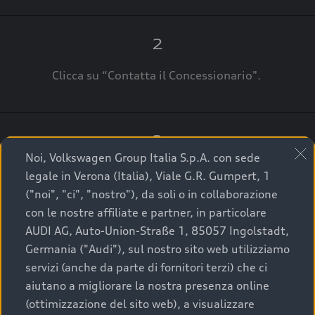
2
Clicca su “Contatta il Concessionario".
3
Noi, Volkswagen Group Italia S.p.A. con sede
A breve verrai ricontattato dal Customer Care
legale in Verona (Italia), Viale G.R. Gumpert, 1
Audi Center o direttamente dal Concessionario
("noi", "ci", "nostro"), da soli o in collaborazione
che ti supporterà per finalizzare la tua richiesta.
con le nostre affiliate e partner, in particolare
AUDI AG, Auto-Union-Straße 1, 85057 Ingolstadt,
Germania ("Audi"), sul nostro sito web utilizziamo
servizi (anche da parte di fornitori terzi) che ci
La qualità di acquistare
aiutano a migliorare la nostra presenza online
(ottimizzazione del sito web), a visualizzare
un’auto usata Audi