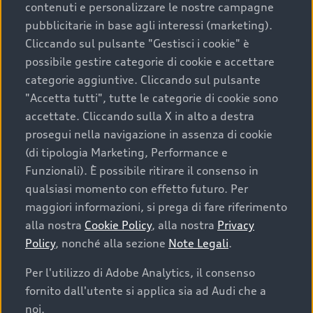
contenuti e personalizzare le nostre campagne
pubblicitarie in base agli interessi (marketing).
Scegliere un’auto usata è una decisione che coniuga
Cliccando sul pulsante "Gestisci i cookie" è
convenienza, affidabilità e sostenibilità. Per fare un
possibile gestire categorie di cookie e accettare
acquisto sicuro, è essenziale considerare aspetti
categorie aggiuntive. Cliccando sul pulsante
determinanti come la garanzia inclusa e l’affidabilità del
"Accetta tutti", tutte le categorie di cookie sono
marchio. Audi offre l’auto usata perfetta tramite Audi
accettate. Cliccando sulla X in alto a destra
Prima Scelta :plus
prosegui nella navigazione in assenza di cookie
(di tipologia Marketing, Performance e
Funzionali). È possibile ritirare il consenso in
qualsiasi momento con effetto futuro. Per
Cosa sapere prima di
maggiori informazioni, si prega di fare riferimento
acquistare la tua prossima
alla nostra
Cookie Policy
, alla nostra
Privacy
Policy
, nonché alla sezione
Note Legali
.
auto
Per l'utilizzo di Adobe Analytics, il consenso
fornito dall'utente si applica sia ad Audi che a
I requisiti fondamentali da considerare prima di
acquistare un’auto usata, oltre al prezzo e all'aspetto,
noi.