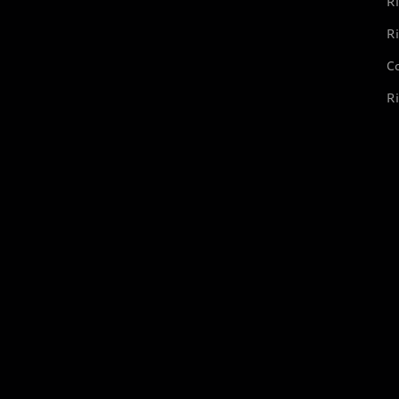
Ri
Ri
Co
Ri