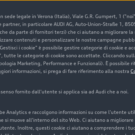
 sede legale in Verona (Italia), Viale G.R. Gumpert, 1 ("noi", 
e e partner, in particolare AUDI AG, Auto-Union-Straße 1, 85
e un’auto usata Audi
che da parte di fornitori terzi) che ci aiutano a migliorare l
lizzare contenuti e personalizzare le nostre campagne pubbli
estisci i cookie" è possibile gestire categorie di cookie e a
a convenienza, affidabilità e sostenibilità. Per fare un ac
, tutte le categorie di cookie sono accettate. Cliccando sull
lità del marchio. Audi offre l’auto usata perfetta tramite
ipologia Marketing, Performance e Funzionali). È possibile rit
ori informazioni, si prega di fare riferimento alla nostra
C
onsenso fornito dall'utente si applica sia ad Audi che a noi.
cquistare la tua prossima 
be Analytics e raccolgono informazioni su come l'utente utili
cquistare un’auto usata, oltre al prezzo e all'aspetto, son
si muove all'interno del sito Web. Ci aiutano a migliorare la
utente. Inoltre, questi cookie ci aiutano a comprendere i tuo
nde a uno stato migliore del veicolo e a una maggiore du