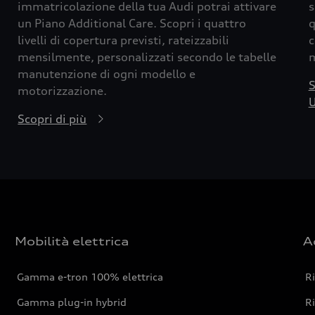
immatricolazione della tua Audi potrai attivare
s
un Piano Additional Care. Scopri i quattro
q
livelli di copertura previsti, rateizzabili
c
mensilmente, personalizzati secondo le tabelle
m
manutenzione di ogni modello e
S
motorizzazione.
U
Scopri di più
Mobilità elettrica
A
Gamma e-tron 100% elettrica
R
Gamma plug-in hybrid
Ri