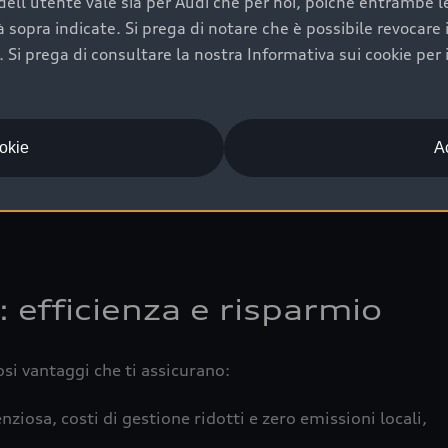
ell'utente vale sia per Audi che per noi, poiché entrambe le p
 completa della vettura certifica una manutenzione costa
ità sopra indicate. Si prega di notare che è possibile revocare
Si prega di consultare la nostra Informativa sui cookie per 
una buona conservazione evidenzia cura e attenzione del pr
componenti principali in ottimo stato garantiscono prestaz
iciale Audi che offre l’usato garantito tramite Audi Prima
ookie
Ac
 e coperto da garanzia fino a 4 anni per una maggiore tute
: efficienza e risparmio
osi vantaggi che ti assicurano:
nziosa, costi di gestione ridotti e zero emissioni locali,