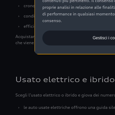
contenuti più pertinenti. Il consenso d
›
cronologia dei tagliandi: una documentazione
proprie analisi in relazione alle final
di performance in qualsiasi momento. 
›
condizioni della carrozzeria e degli interni: 
consenso.
›
efficienza meccanica: motore, trasmissione e 
Acquistare un’auto usata in una Concessionaria uff
Gestisci i c
che viene sottoposto a 110 controlli approfonditi
Usato elettrico e ibrido
Scegli l’usato elettrico o ibrido e giova dei numer
›
le auto usate elettriche offrono una guida sile