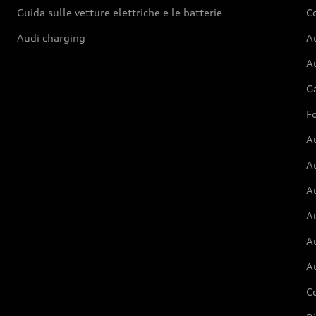
Guida sulle vetture elettriche e le batterie
Co
Audi charging
Au
Au
G
Fo
A
A
A
Au
A
A
C