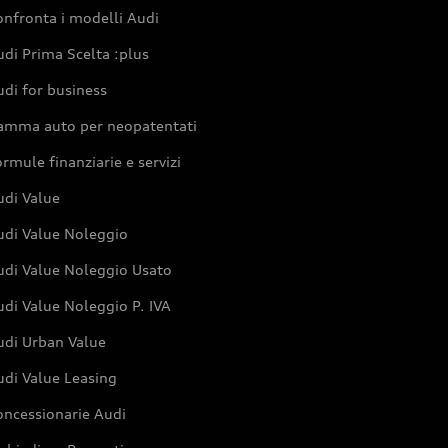
nfronta i modelli Audi
di Prima Scelta :plus
di for business
amma auto per neopatentati
rmule finanziarie e servizi
udi Value
udi Value Noleggio
udi Value Noleggio Usato
di Value Noleggio P. IVA
udi Urban Value
udi Value Leasing
oncessionarie Audi