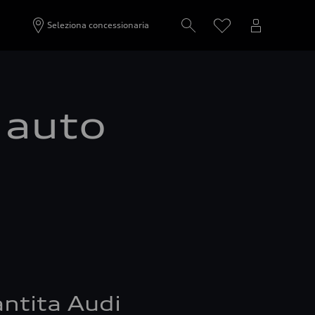
Seleziona concessionaria
a auto
ntita Audi