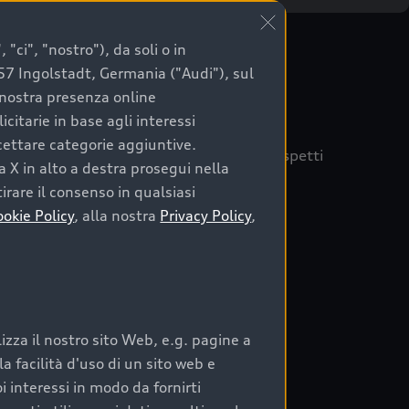
"ci", "nostro"), da soli o in
057 Ingolstadt, Germania ("Audi"), sul
a nostra presenza online
citarie in base agli interessi
ccettare categorie aggiuntive.
quisto sicuro, è essenziale considerare aspetti
a X in alto a destra prosegui nella
 Audi Prima Scelta :plus
irare il consenso in qualsiasi
ookie Policy
, alla nostra
Privacy Policy
,
auto
zza il nostro sito Web, e.g. pagine a
o:
 facilità d'uso di un sito web e
i interessi in modo da fornirti
rata nel tempo;