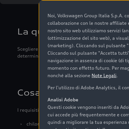
Noi, Volkswagen Group Italia S.p.A. con
collaborazione con le nostre affiliat
La qualità di acquistar
nostro sito web utilizziamo servizi (an
(ottimizzazione del sito web), a visua
(marketing). Cliccando sul pulsante "G
Scegliere un’auto usata è una decisione che coniug
Cliccando sul pulsante "Accetta tutti"
determinanti come la garanzia inclusa e l’affidabi
navigazione in assenza di cookie (di t
momento con effetto futuro. Per maggi
nonché alla sezione
Note Legali
.
Per l'utilizzo di Adobe Analytics, il c
Cosa sapere prima di a
Analisi Adobe
Questi cookie vengono inseriti da Ado
I requisiti fondamentali da considerare prima di a
cui accede più frequentemente e come 
quindi a migliorare la tua esperienza 
›
chilometraggio: un valore contenuto corrispo