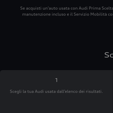
Se acquisti un’auto usata con Audi Prima Scelta
manutenzione incluso e il Servizio Mobilità con
Sc
1
Scegli la tua Audi usata dall’elenco dei risultati.