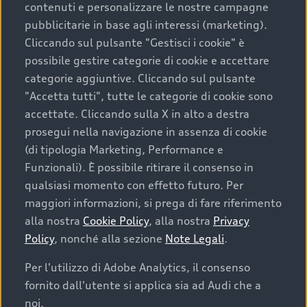
contenuti e personalizzare le nostre campagne
pubblicitarie in base agli interessi (marketing).
Scegliere un’auto usata è una decisione che coniuga
Cliccando sul pulsante "Gestisci i cookie" è
convenienza, affidabilità e sostenibilità. Per fare un
possibile gestire categorie di cookie e accettare
acquisto sicuro, è essenziale considerare aspetti
categorie aggiuntive. Cliccando sul pulsante
determinanti come la garanzia inclusa e l’affidabilità del
"Accetta tutti", tutte le categorie di cookie sono
marchio. Audi offre l’auto usata perfetta tramite Audi
accettate. Cliccando sulla X in alto a destra
Prima Scelta :plus
prosegui nella navigazione in assenza di cookie
(di tipologia Marketing, Performance e
Funzionali). È possibile ritirare il consenso in
qualsiasi momento con effetto futuro. Per
Cosa sapere prima di
maggiori informazioni, si prega di fare riferimento
acquistare la tua prossima
alla nostra
Cookie Policy
, alla nostra
Privacy
Policy
, nonché alla sezione
Note Legali
.
auto
Per l'utilizzo di Adobe Analytics, il consenso
fornito dall'utente si applica sia ad Audi che a
I requisiti fondamentali da considerare prima di
acquistare un’auto usata, oltre al prezzo e all'aspetto,
noi.