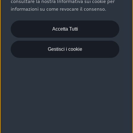
consultare la nostra Informativa sui cookie per
Scelta :plus, significa affidarsi ad un prodotto che viene
informazioni su come revocare il consenso.
sottoposto a 110 controlli approfonditi e coperto da
garanzia fino a 4 anni per una maggiore tutela del tuo
acquisto.
Accetta Tutti
Gestisci i cookie
Usato elettrico e ibrido:
efficienza e risparmio
Scegli l’usato elettrico o ibrido e giova dei numerosi
vantaggi che ti assicurano:
›
le auto usate elettriche offrono una guida silenziosa,
costi di gestione ridotti e zero emissioni locali,
›
mentre le auto usate ibride combinano efficienza e