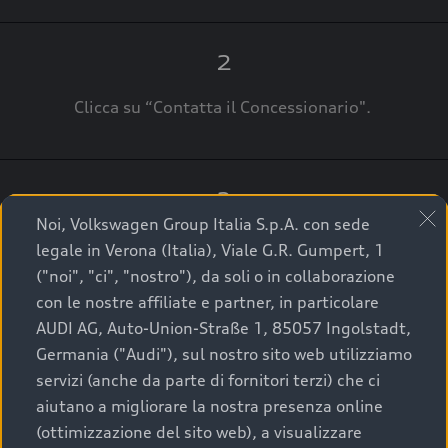
2
Clicca su “Contatta il Concessionario".
3
Noi, Volkswagen Group Italia S.p.A. con sede
A breve verrai ricontattato dal Customer Care
legale in Verona (Italia), Viale G.R. Gumpert, 1
Audi Center o direttamente dal Concessionario
("noi", "ci", "nostro"), da soli o in collaborazione
che ti supporterà per finalizzare la tua richiesta.
con le nostre affiliate e partner, in particolare
AUDI AG, Auto-Union-Straße 1, 85057 Ingolstadt,
Germania ("Audi"), sul nostro sito web utilizziamo
servizi (anche da parte di fornitori terzi) che ci
La qualità di acquistare
aiutano a migliorare la nostra presenza online
(ottimizzazione del sito web), a visualizzare
un’auto usata Audi