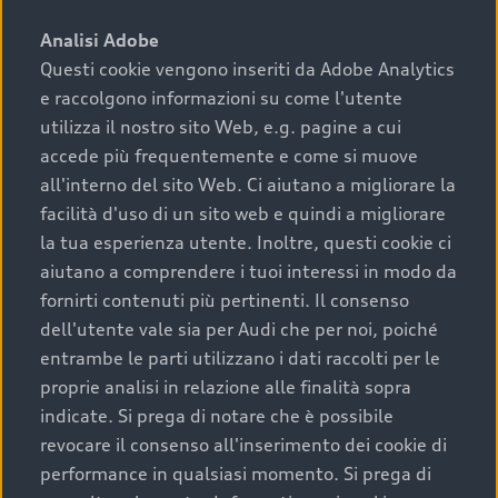
sono:
Analisi Adobe
Questi cookie vengono inseriti da Adobe Analytics
›
chilometraggio: un valore contenuto corrisponde a
e raccolgono informazioni su come l'utente
uno stato migliore del veicolo e a una maggiore
durata nel tempo;
utilizza il nostro sito Web, e.g. pagine a cui
accede più frequentemente e come si muove
›
cronologia dei tagliandi: una documentazione
all'interno del sito Web. Ci aiutano a migliorare la
completa della vettura certifica una manutenzione
facilità d'uso di un sito web e quindi a migliorare
costante e accurata;
la tua esperienza utente. Inoltre, questi cookie ci
›
condizioni della carrozzeria e degli interni: una
aiutano a comprendere i tuoi interessi in modo da
buona conservazione evidenzia cura e attenzione del
fornirti contenuti più pertinenti. Il consenso
precedente proprietario;
dell'utente vale sia per Audi che per noi, poiché
entrambe le parti utilizzano i dati raccolti per le
›
efficienza meccanica: motore, trasmissione e
proprie analisi in relazione alle finalità sopra
componenti principali in ottimo stato garantiscono
indicate. Si prega di notare che è possibile
prestazioni affidabili e sicure.
revocare il consenso all'inserimento dei cookie di
Acquistare un’auto usata in una Concessionaria ufficiale
performance in qualsiasi momento. Si prega di
Audi che offre l’usato garantito tramite Audi Prima