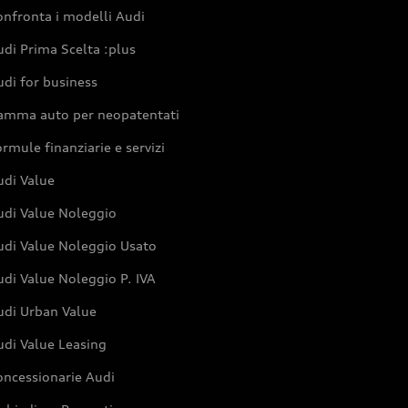
nfronta i modelli Audi
di Prima Scelta :plus
di for business
amma auto per neopatentati
rmule finanziarie e servizi
udi Value
udi Value Noleggio
udi Value Noleggio Usato
di Value Noleggio P. IVA
udi Urban Value
udi Value Leasing
oncessionarie Audi