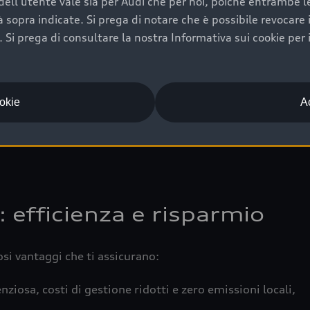
ell'utente vale sia per Audi che per noi, poiché entrambe le p
 completa della vettura certifica una manutenzione costa
ità sopra indicate. Si prega di notare che è possibile revocare
Si prega di consultare la nostra Informativa sui cookie per 
una buona conservazione evidenzia cura e attenzione del pr
componenti principali in ottimo stato garantiscono prestaz
iciale Audi che offre l’usato garantito tramite Audi Prima
ookie
Ac
 e coperto da garanzia fino a 4 anni per una maggiore tute
: efficienza e risparmio
osi vantaggi che ti assicurano:
nziosa, costi di gestione ridotti e zero emissioni locali,