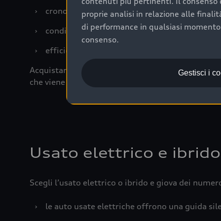
contenuti più pertinenti. Il consenso d
›
cronologia dei tagliandi: una documentazione
proprie analisi in relazione alle final
di performance in qualsiasi momento. 
›
condizioni della carrozzeria e degli interni: 
consenso.
›
efficienza meccanica: motore, trasmissione e 
Acquistare un’auto usata in una Concessionaria uff
Gestisci i c
che viene sottoposto a 110 controlli approfonditi
Usato elettrico e ibrido
Scegli l’usato elettrico o ibrido e giova dei numer
›
le auto usate elettriche offrono una guida sile