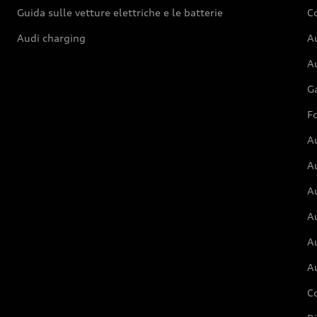
Guida sulle vetture elettriche e le batterie
Co
Audi charging
Au
Au
G
Fo
A
A
A
Au
A
A
C