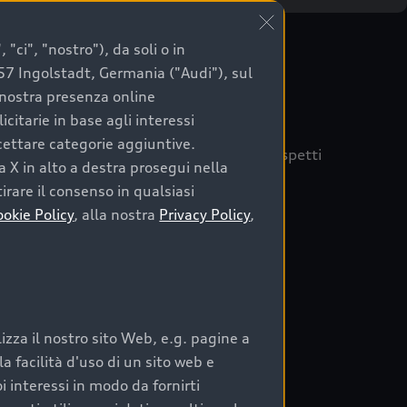
"ci", "nostro"), da soli o in
057 Ingolstadt, Germania ("Audi"), sul
a nostra presenza online
citarie in base agli interessi
ccettare categorie aggiuntive.
quisto sicuro, è essenziale considerare aspetti
a X in alto a destra prosegui nella
 Audi Prima Scelta :plus
irare il consenso in qualsiasi
ookie Policy
, alla nostra
Privacy Policy
,
auto
zza il nostro sito Web, e.g. pagine a
o:
 facilità d'uso di un sito web e
i interessi in modo da fornirti
rata nel tempo;