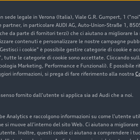
 sede legale in Verona (Italia), Viale G.R. Gumpert, 1 ("noi", 
e e partner, in particolare AUDI AG, Auto-Union-Straße 1, 85
e un’auto usata Audi
che da parte di fornitori terzi) che ci aiutano a migliorare l
lizzare contenuti e personalizzare le nostre campagne pubbli
estisci i cookie" è possibile gestire categorie di cookie e a
a convenienza, affidabilità e sostenibilità. Per fare un ac
, tutte le categorie di cookie sono accettate. Cliccando sull
lità del marchio. Audi offre l’auto usata perfetta tramite
ipologia Marketing, Performance e Funzionali). È possibile rit
ori informazioni, si prega di fare riferimento alla nostra
C
onsenso fornito dall'utente si applica sia ad Audi che a noi.
cquistare la tua prossima 
be Analytics e raccolgono informazioni su come l'utente utili
cquistare un’auto usata, oltre al prezzo e all'aspetto, son
si muove all'interno del sito Web. Ci aiutano a migliorare la
utente. Inoltre, questi cookie ci aiutano a comprendere i tuo
nde a uno stato migliore del veicolo e a una maggiore du