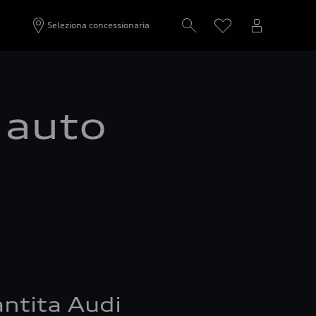
Seleziona concessionaria
a auto
ntita Audi