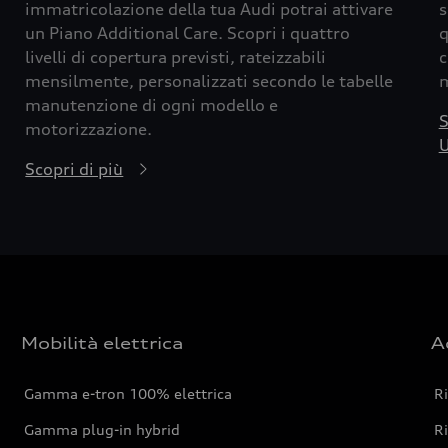
immatricolazione della tua Audi potrai attivare
s
un Piano Additional Care. Scopri i quattro
q
livelli di copertura previsti, rateizzabili
c
mensilmente, personalizzati secondo le tabelle
m
manutenzione di ogni modello e
S
motorizzazione.
U
Scopri di più
Mobilità elettrica
A
Gamma e-tron 100% elettrica
R
Gamma plug-in hybrid
Ri