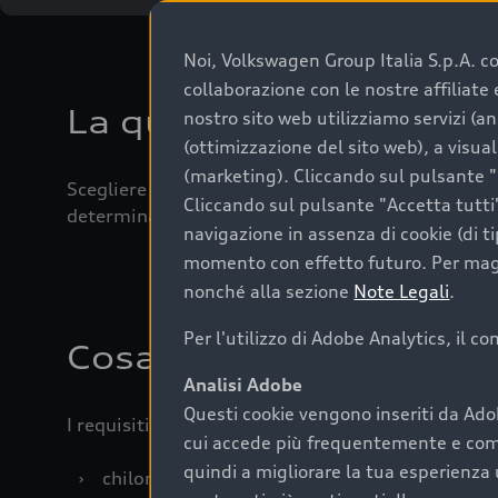
Noi, Volkswagen Group Italia S.p.A. con
collaborazione con le nostre affiliat
La qualità di acquistar
nostro sito web utilizziamo servizi (an
(ottimizzazione del sito web), a visua
(marketing). Cliccando sul pulsante "G
Scegliere un’auto usata è una decisione che coniug
Cliccando sul pulsante "Accetta tutti"
determinanti come la garanzia inclusa e l’affidabi
navigazione in assenza di cookie (di t
momento con effetto futuro. Per maggi
nonché alla sezione
Note Legali
.
Per l'utilizzo di Adobe Analytics, il c
Cosa sapere prima di a
Analisi Adobe
Questi cookie vengono inseriti da Ado
I requisiti fondamentali da considerare prima di a
cui accede più frequentemente e come 
quindi a migliorare la tua esperienza 
›
chilometraggio: un valore contenuto corrispo