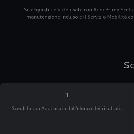
Se acquisti un’auto usata con Audi Prima Scelta
manutenzione incluso e il Servizio Mobilità con
Sc
1
Scegli la tua Audi usata dall’elenco dei risultati.