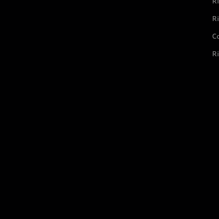
Ri
Ri
Co
Ri