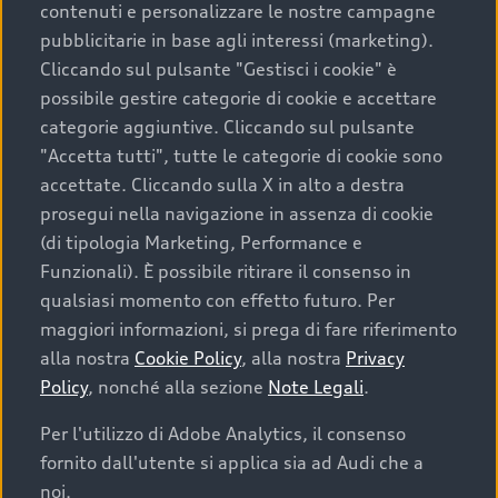
contenuti e personalizzare le nostre campagne
pubblicitarie in base agli interessi (marketing).
Scegliere un’auto usata è una decisione che coniuga
Cliccando sul pulsante "Gestisci i cookie" è
convenienza, affidabilità e sostenibilità. Per fare un
possibile gestire categorie di cookie e accettare
acquisto sicuro, è essenziale considerare aspetti
categorie aggiuntive. Cliccando sul pulsante
determinanti come la garanzia inclusa e l’affidabilità del
"Accetta tutti", tutte le categorie di cookie sono
marchio. Audi offre l’auto usata perfetta tramite Audi
accettate. Cliccando sulla X in alto a destra
Prima Scelta :plus
prosegui nella navigazione in assenza di cookie
(di tipologia Marketing, Performance e
Funzionali). È possibile ritirare il consenso in
qualsiasi momento con effetto futuro. Per
Cosa sapere prima di
maggiori informazioni, si prega di fare riferimento
acquistare la tua prossima
alla nostra
Cookie Policy
, alla nostra
Privacy
Policy
, nonché alla sezione
Note Legali
.
auto
Per l'utilizzo di Adobe Analytics, il consenso
fornito dall'utente si applica sia ad Audi che a
I requisiti fondamentali da considerare prima di
acquistare un’auto usata, oltre al prezzo e all'aspetto,
noi.