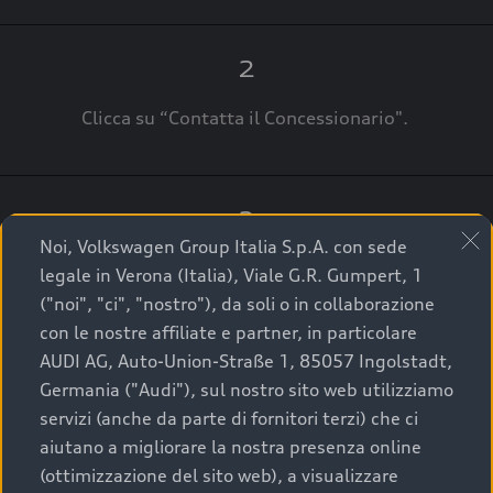
2
Clicca su “Contatta il Concessionario".
3
Noi, Volkswagen Group Italia S.p.A. con sede
A breve verrai ricontattato dal Customer Care
legale in Verona (Italia), Viale G.R. Gumpert, 1
Audi Center o direttamente dal Concessionario
("noi", "ci", "nostro"), da soli o in collaborazione
che ti supporterà per finalizzare la tua richiesta.
con le nostre affiliate e partner, in particolare
AUDI AG, Auto-Union-Straße 1, 85057 Ingolstadt,
Germania ("Audi"), sul nostro sito web utilizziamo
servizi (anche da parte di fornitori terzi) che ci
La qualità di acquistare
aiutano a migliorare la nostra presenza online
(ottimizzazione del sito web), a visualizzare
un’auto usata Audi