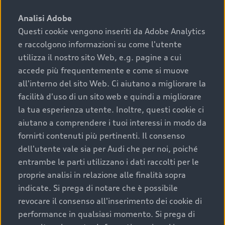
sono:
Analisi Adobe
Questi cookie vengono inseriti da Adobe Analytics
›
chilometraggio: un valore contenuto corrisponde a
e raccolgono informazioni su come l'utente
uno stato migliore del veicolo e a una maggiore
durata nel tempo;
utilizza il nostro sito Web, e.g. pagine a cui
accede più frequentemente e come si muove
›
cronologia dei tagliandi: una documentazione
all'interno del sito Web. Ci aiutano a migliorare la
completa della vettura certifica una manutenzione
facilità d'uso di un sito web e quindi a migliorare
costante e accurata;
la tua esperienza utente. Inoltre, questi cookie ci
›
condizioni della carrozzeria e degli interni: una
aiutano a comprendere i tuoi interessi in modo da
buona conservazione evidenzia cura e attenzione del
fornirti contenuti più pertinenti. Il consenso
precedente proprietario;
dell'utente vale sia per Audi che per noi, poiché
entrambe le parti utilizzano i dati raccolti per le
›
efficienza meccanica: motore, trasmissione e
proprie analisi in relazione alle finalità sopra
componenti principali in ottimo stato garantiscono
indicate. Si prega di notare che è possibile
prestazioni affidabili e sicure.
revocare il consenso all'inserimento dei cookie di
Acquistare un’auto usata in una Concessionaria ufficiale
performance in qualsiasi momento. Si prega di
Audi che offre l’usato garantito tramite Audi Prima