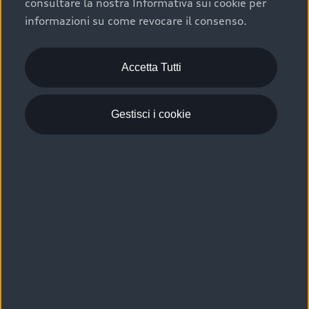
consultare la nostra Informativa sui cookie per
Scelta :plus, significa affidarsi ad un prodotto che viene
informazioni su come revocare il consenso.
sottoposto a 110 controlli approfonditi e coperto da
garanzia fino a 4 anni per una maggiore tutela del tuo
acquisto.
Accetta Tutti
Gestisci i cookie
Usato elettrico e ibrido:
efficienza e risparmio
Scegli l’usato elettrico o ibrido e giova dei numerosi
vantaggi che ti assicurano:
›
le auto usate elettriche offrono una guida silenziosa,
costi di gestione ridotti e zero emissioni locali,
›
mentre le auto usate ibride combinano efficienza e