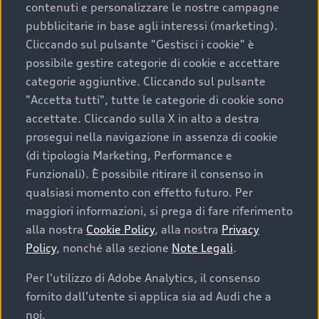
contenuti e personalizzare le nostre campagne
pubblicitarie in base agli interessi (marketing).
Scegliere un’auto usata è una decisione che coniuga
Cliccando sul pulsante "Gestisci i cookie" è
convenienza, affidabilità e sostenibilità. Per fare un
possibile gestire categorie di cookie e accettare
acquisto sicuro, è essenziale considerare aspetti
categorie aggiuntive. Cliccando sul pulsante
determinanti come la garanzia inclusa e l’affidabilità del
"Accetta tutti", tutte le categorie di cookie sono
marchio. Audi offre l’auto usata perfetta tramite Audi
accettate. Cliccando sulla X in alto a destra
Prima Scelta :plus
prosegui nella navigazione in assenza di cookie
(di tipologia Marketing, Performance e
Funzionali). È possibile ritirare il consenso in
qualsiasi momento con effetto futuro. Per
Cosa sapere prima di
maggiori informazioni, si prega di fare riferimento
acquistare la tua prossima
alla nostra
Cookie Policy
, alla nostra
Privacy
Policy
, nonché alla sezione
Note Legali
.
auto
Per l'utilizzo di Adobe Analytics, il consenso
fornito dall'utente si applica sia ad Audi che a
I requisiti fondamentali da considerare prima di
acquistare un’auto usata, oltre al prezzo e all'aspetto,
noi.