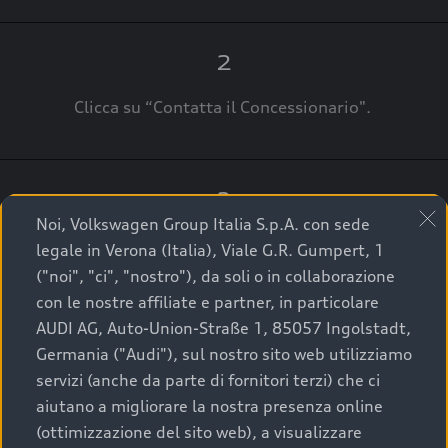
2
Clicca su “Contatta il Concessionario".
3
Noi, Volkswagen Group Italia S.p.A. con sede
A breve verrai ricontattato dal Customer Care
legale in Verona (Italia), Viale G.R. Gumpert, 1
Audi Center o direttamente dal Concessionario
("noi", "ci", "nostro"), da soli o in collaborazione
che ti supporterà per finalizzare la tua richiesta.
con le nostre affiliate e partner, in particolare
AUDI AG, Auto-Union-Straße 1, 85057 Ingolstadt,
Germania ("Audi"), sul nostro sito web utilizziamo
servizi (anche da parte di fornitori terzi) che ci
La qualità di acquistare
aiutano a migliorare la nostra presenza online
(ottimizzazione del sito web), a visualizzare
un’auto usata Audi