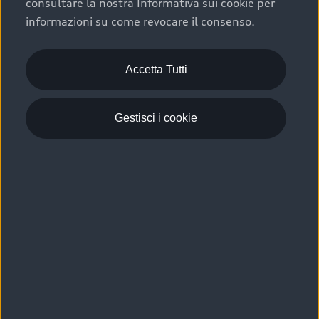
consultare la nostra Informativa sui cookie per
Scelta :plus, significa affidarsi ad un prodotto che viene
informazioni su come revocare il consenso.
sottoposto a 110 controlli approfonditi e coperto da
garanzia fino a 4 anni per una maggiore tutela del tuo
acquisto.
Accetta Tutti
Gestisci i cookie
Usato elettrico e ibrido:
efficienza e risparmio
Scegli l’usato elettrico o ibrido e giova dei numerosi
vantaggi che ti assicurano:
›
le auto usate elettriche offrono una guida silenziosa,
costi di gestione ridotti e zero emissioni locali,
›
mentre le auto usate ibride combinano efficienza e