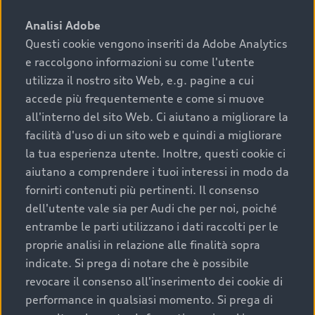
sono:
Analisi Adobe
Questi cookie vengono inseriti da Adobe Analytics
›
chilometraggio: un valore contenuto corrisponde a
e raccolgono informazioni su come l'utente
uno stato migliore del veicolo e a una maggiore
durata nel tempo;
utilizza il nostro sito Web, e.g. pagine a cui
accede più frequentemente e come si muove
›
cronologia dei tagliandi: una documentazione
all'interno del sito Web. Ci aiutano a migliorare la
completa della vettura certifica una manutenzione
facilità d'uso di un sito web e quindi a migliorare
costante e accurata;
la tua esperienza utente. Inoltre, questi cookie ci
›
condizioni della carrozzeria e degli interni: una
aiutano a comprendere i tuoi interessi in modo da
buona conservazione evidenzia cura e attenzione del
fornirti contenuti più pertinenti. Il consenso
precedente proprietario;
dell'utente vale sia per Audi che per noi, poiché
entrambe le parti utilizzano i dati raccolti per le
›
efficienza meccanica: motore, trasmissione e
proprie analisi in relazione alle finalità sopra
componenti principali in ottimo stato garantiscono
indicate. Si prega di notare che è possibile
prestazioni affidabili e sicure.
revocare il consenso all'inserimento dei cookie di
Acquistare un’auto usata in una Concessionaria ufficiale
performance in qualsiasi momento. Si prega di
Audi che offre l’usato garantito tramite Audi Prima