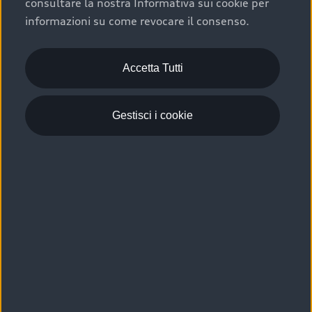
consultare la nostra Informativa sui cookie per
Scelta :plus, significa affidarsi ad un prodotto che viene
informazioni su come revocare il consenso.
sottoposto a 110 controlli approfonditi e coperto da
garanzia fino a 4 anni per una maggiore tutela del tuo
acquisto.
Accetta Tutti
Gestisci i cookie
Usato elettrico e ibrido:
efficienza e risparmio
Scegli l’usato elettrico o ibrido e giova dei numerosi
vantaggi che ti assicurano:
›
le auto usate elettriche offrono una guida silenziosa,
costi di gestione ridotti e zero emissioni locali,
›
mentre le auto usate ibride combinano efficienza e