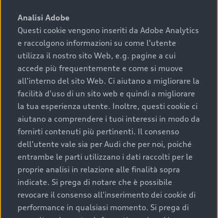
sono:
Analisi Adobe
Questi cookie vengono inseriti da Adobe Analytics
›
chilometraggio: un valore contenuto corrisponde a
e raccolgono informazioni su come l'utente
uno stato migliore del veicolo e a una maggiore
durata nel tempo;
utilizza il nostro sito Web, e.g. pagine a cui
accede più frequentemente e come si muove
›
cronologia dei tagliandi: una documentazione
all'interno del sito Web. Ci aiutano a migliorare la
completa della vettura certifica una manutenzione
facilità d'uso di un sito web e quindi a migliorare
costante e accurata;
la tua esperienza utente. Inoltre, questi cookie ci
›
condizioni della carrozzeria e degli interni: una
aiutano a comprendere i tuoi interessi in modo da
buona conservazione evidenzia cura e attenzione del
fornirti contenuti più pertinenti. Il consenso
precedente proprietario;
dell'utente vale sia per Audi che per noi, poiché
entrambe le parti utilizzano i dati raccolti per le
›
efficienza meccanica: motore, trasmissione e
proprie analisi in relazione alle finalità sopra
componenti principali in ottimo stato garantiscono
indicate. Si prega di notare che è possibile
prestazioni affidabili e sicure.
revocare il consenso all'inserimento dei cookie di
Acquistare un’auto usata in una Concessionaria ufficiale
performance in qualsiasi momento. Si prega di
Audi che offre l’usato garantito tramite Audi Prima