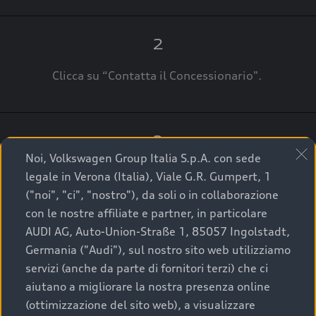
2
Clicca su “Contatta il Concessionario".
3
Noi, Volkswagen Group Italia S.p.A. con sede
A breve verrai ricontattato dal Customer Care
legale in Verona (Italia), Viale G.R. Gumpert, 1
Audi Center o direttamente dal Concessionario
("noi", "ci", "nostro"), da soli o in collaborazione
che ti supporterà per finalizzare la tua richiesta.
con le nostre affiliate e partner, in particolare
AUDI AG, Auto-Union-Straße 1, 85057 Ingolstadt,
Germania ("Audi"), sul nostro sito web utilizziamo
servizi (anche da parte di fornitori terzi) che ci
La qualità di acquistare
aiutano a migliorare la nostra presenza online
(ottimizzazione del sito web), a visualizzare
un’auto usata Audi