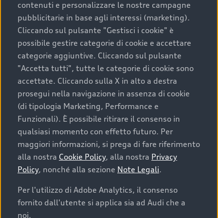
contenuti e personalizzare le nostre campagne
pubblicitarie in base agli interessi (marketing).
Scegliere un’auto usata è una decisione che coniuga
Cliccando sul pulsante "Gestisci i cookie" è
convenienza, affidabilità e sostenibilità. Per fare un
possibile gestire categorie di cookie e accettare
acquisto sicuro, è essenziale considerare aspetti
categorie aggiuntive. Cliccando sul pulsante
determinanti come la garanzia inclusa e l’affidabilità del
"Accetta tutti", tutte le categorie di cookie sono
marchio. Audi offre l’auto usata perfetta tramite Audi
accettate. Cliccando sulla X in alto a destra
Prima Scelta :plus
prosegui nella navigazione in assenza di cookie
(di tipologia Marketing, Performance e
Funzionali). È possibile ritirare il consenso in
qualsiasi momento con effetto futuro. Per
Cosa sapere prima di
maggiori informazioni, si prega di fare riferimento
acquistare la tua prossima
alla nostra
Cookie Policy
, alla nostra
Privacy
Policy
, nonché alla sezione
Note Legali
.
auto
Per l'utilizzo di Adobe Analytics, il consenso
fornito dall'utente si applica sia ad Audi che a
I requisiti fondamentali da considerare prima di
acquistare un’auto usata, oltre al prezzo e all'aspetto,
noi.