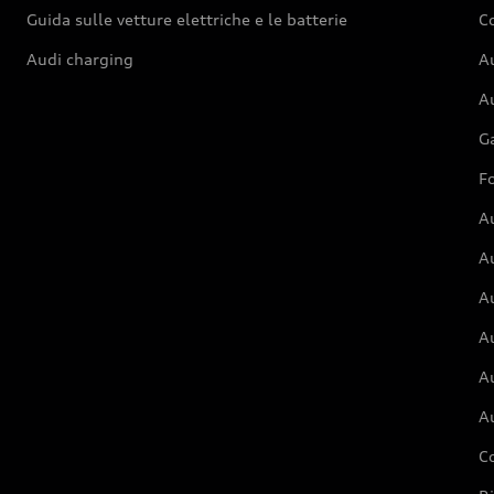
Guida sulle vetture elettriche e le batterie
Co
Audi charging
Au
Au
G
Fo
A
A
A
Au
A
A
C