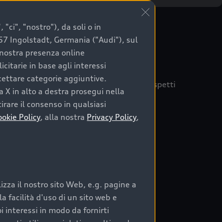
"ci", "nostro"), da soli o in
057 Ingolstadt, Germania ("Audi"), sul
a nostra presenza online
citarie in base agli interessi
ccettare categorie aggiuntive.
quisto sicuro, è essenziale considerare aspetti
a X in alto a destra prosegui nella
 Audi Prima Scelta :plus
irare il consenso in qualsiasi
ookie Policy
, alla nostra
Privacy Policy
,
auto
zza il nostro sito Web, e.g. pagine a
o:
 facilità d'uso di un sito web e
i interessi in modo da fornirti
rata nel tempo;