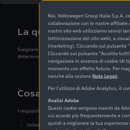
Noi, Volkswagen Group Italia S.p.A. con
collaborazione con le nostre affiliat
La qualità di acquistar
nostro sito web utilizziamo servizi (an
(ottimizzazione del sito web), a visua
(marketing). Cliccando sul pulsante "G
Scegliere un’auto usata è una decisione che coniug
Cliccando sul pulsante "Accetta tutti"
determinanti come la garanzia inclusa e l’affidabi
navigazione in assenza di cookie (di t
momento con effetto futuro. Per maggi
nonché alla sezione
Note Legali
.
Per l'utilizzo di Adobe Analytics, il c
Cosa sapere prima di a
Analisi Adobe
Questi cookie vengono inseriti da Ado
I requisiti fondamentali da considerare prima di a
cui accede più frequentemente e come 
quindi a migliorare la tua esperienza 
›
chilometraggio: un valore contenuto corrispo