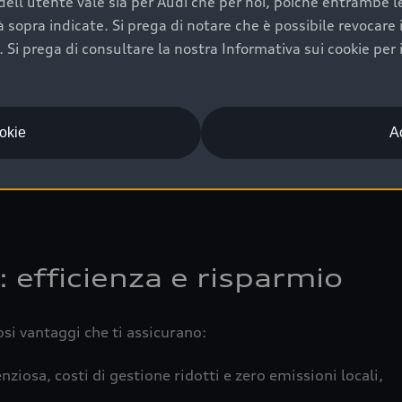
ell'utente vale sia per Audi che per noi, poiché entrambe le p
 completa della vettura certifica una manutenzione costa
ità sopra indicate. Si prega di notare che è possibile revocare
Si prega di consultare la nostra Informativa sui cookie per 
una buona conservazione evidenzia cura e attenzione del pr
componenti principali in ottimo stato garantiscono prestaz
iciale Audi che offre l’usato garantito tramite Audi Prima
ookie
Ac
 e coperto da garanzia fino a 4 anni per una maggiore tute
: efficienza e risparmio
osi vantaggi che ti assicurano:
nziosa, costi di gestione ridotti e zero emissioni locali,