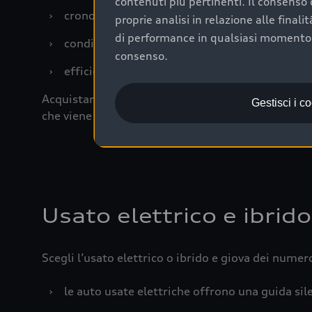
contenuti più pertinenti. Il consenso d
›
cronologia dei tagliandi: una documentazione
proprie analisi in relazione alle final
di performance in qualsiasi momento. 
›
condizioni della carrozzeria e degli interni: 
consenso.
›
efficienza meccanica: motore, trasmissione e 
Acquistare un’auto usata in una Concessionaria uff
Gestisci i c
che viene sottoposto a 110 controlli approfonditi
Usato elettrico e ibrido
Scegli l’usato elettrico o ibrido e giova dei numer
›
le auto usate elettriche offrono una guida sile