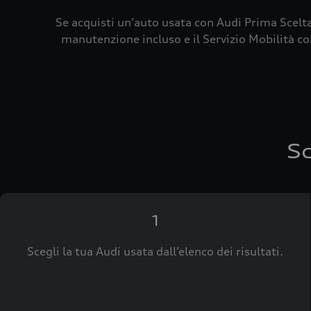
Se acquisti un’auto usata con Audi Prima Scelta
manutenzione incluso e il Servizio Mobilità con
Sc
1
Scegli la tua Audi usata dall’elenco dei risultati.