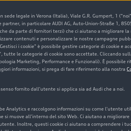
 sede legale in Verona (Italia), Viale G.R. Gumpert, 1 ("noi", 
e e partner, in particolare AUDI AG, Auto-Union-Straße 1, 85
e un’auto usata Audi
che da parte di fornitori terzi) che ci aiutano a migliorare l
lizzare contenuti e personalizzare le nostre campagne pubbli
estisci i cookie" è possibile gestire categorie di cookie e a
a convenienza, affidabilità e sostenibilità. Per fare un ac
, tutte le categorie di cookie sono accettate. Cliccando sull
lità del marchio. Audi offre l’auto usata perfetta tramite
ipologia Marketing, Performance e Funzionali). È possibile rit
ori informazioni, si prega di fare riferimento alla nostra
C
onsenso fornito dall'utente si applica sia ad Audi che a noi.
cquistare la tua prossima 
be Analytics e raccolgono informazioni su come l'utente utili
cquistare un’auto usata, oltre al prezzo e all'aspetto, son
si muove all'interno del sito Web. Ci aiutano a migliorare la
utente. Inoltre, questi cookie ci aiutano a comprendere i tuo
nde a uno stato migliore del veicolo e a una maggiore du