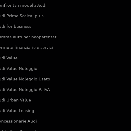
nfronta i modelli Audi
di Prima Scelta :plus
di for business
amma auto per neopatentati
rmule finanziarie e servizi
udi Value
udi Value Noleggio
udi Value Noleggio Usato
di Value Noleggio P. IVA
udi Urban Value
udi Value Leasing
oncessionarie Audi