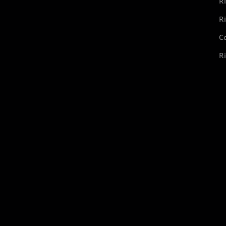
Ri
Ri
Co
Ri