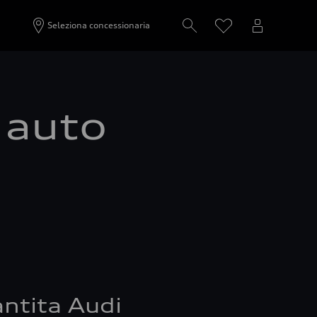
Seleziona concessionaria
a auto
ntita Audi