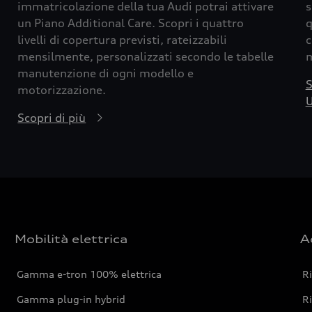
immatricolazione della tua Audi potrai attivare
s
un Piano Additional Care. Scopri i quattro
q
livelli di copertura previsti, rateizzabili
c
mensilmente, personalizzati secondo le tabelle
m
manutenzione di ogni modello e
S
motorizzazione.
U
Scopri di più
Mobilità elettrica
A
Gamma e-tron 100% elettrica
R
Gamma plug-in hybrid
Ri