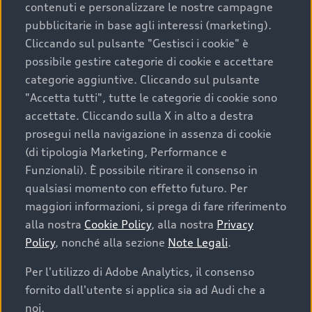
contenuti e personalizzare le nostre campagne
pubblicitarie in base agli interessi (marketing).
Scegliere un’auto usata è una decisione che coniuga
Cliccando sul pulsante "Gestisci i cookie" è
convenienza, affidabilità e sostenibilità. Per fare un
possibile gestire categorie di cookie e accettare
acquisto sicuro, è essenziale considerare aspetti
categorie aggiuntive. Cliccando sul pulsante
determinanti come la garanzia inclusa e l’affidabilità del
"Accetta tutti", tutte le categorie di cookie sono
marchio. Audi offre l’auto usata perfetta tramite Audi
accettate. Cliccando sulla X in alto a destra
Prima Scelta :plus
prosegui nella navigazione in assenza di cookie
(di tipologia Marketing, Performance e
Funzionali). È possibile ritirare il consenso in
qualsiasi momento con effetto futuro. Per
Cosa sapere prima di
maggiori informazioni, si prega di fare riferimento
acquistare la tua prossima
alla nostra
Cookie Policy
, alla nostra
Privacy
Policy
, nonché alla sezione
Note Legali
.
auto
Per l'utilizzo di Adobe Analytics, il consenso
fornito dall'utente si applica sia ad Audi che a
I requisiti fondamentali da considerare prima di
acquistare un’auto usata, oltre al prezzo e all'aspetto,
noi.