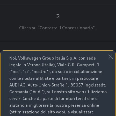
2
Clicca su “Contatta il Concessionario".
3
Noi, Volkswagen Group Italia S.p.A. con sede
A breve verrai ricontattato dal Customer Care
legale in Verona (Italia), Viale G.R. Gumpert, 1
Audi Center o direttamente dal Concessionario
("noi", "ci", "nostro"), da soli o in collaborazione
che ti supporterà per finalizzare la tua richiesta.
con le nostre affiliate e partner, in particolare
AUDI AG, Auto-Union-Straße 1, 85057 Ingolstadt,
Germania ("Audi"), sul nostro sito web utilizziamo
servizi (anche da parte di fornitori terzi) che ci
La qualità di acquistare
aiutano a migliorare la nostra presenza online
(ottimizzazione del sito web), a visualizzare
un’auto usata Audi