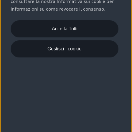
consultare la nostra Informativa sui cookie per
Scelta :plus, significa affidarsi ad un prodotto che viene
informazioni su come revocare il consenso.
sottoposto a 110 controlli approfonditi e coperto da
garanzia fino a 4 anni per una maggiore tutela del tuo
acquisto.
Accetta Tutti
Gestisci i cookie
Usato elettrico e ibrido:
efficienza e risparmio
Scegli l’usato elettrico o ibrido e giova dei numerosi
vantaggi che ti assicurano:
›
le auto usate elettriche offrono una guida silenziosa,
costi di gestione ridotti e zero emissioni locali,
›
mentre le auto usate ibride combinano efficienza e