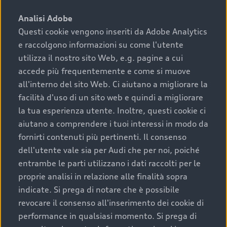
sono:
Analisi Adobe
Questi cookie vengono inseriti da Adobe Analytics
›
chilometraggio: un valore contenuto corrisponde a
e raccolgono informazioni su come l'utente
uno stato migliore del veicolo e a una maggiore
durata nel tempo;
utilizza il nostro sito Web, e.g. pagine a cui
accede più frequentemente e come si muove
›
cronologia dei tagliandi: una documentazione
all'interno del sito Web. Ci aiutano a migliorare la
completa della vettura certifica una manutenzione
facilità d'uso di un sito web e quindi a migliorare
costante e accurata;
la tua esperienza utente. Inoltre, questi cookie ci
›
condizioni della carrozzeria e degli interni: una
aiutano a comprendere i tuoi interessi in modo da
buona conservazione evidenzia cura e attenzione del
fornirti contenuti più pertinenti. Il consenso
precedente proprietario;
dell'utente vale sia per Audi che per noi, poiché
entrambe le parti utilizzano i dati raccolti per le
›
efficienza meccanica: motore, trasmissione e
proprie analisi in relazione alle finalità sopra
componenti principali in ottimo stato garantiscono
indicate. Si prega di notare che è possibile
prestazioni affidabili e sicure.
revocare il consenso all'inserimento dei cookie di
Acquistare un’auto usata in una Concessionaria ufficiale
performance in qualsiasi momento. Si prega di
Audi che offre l’usato garantito tramite Audi Prima