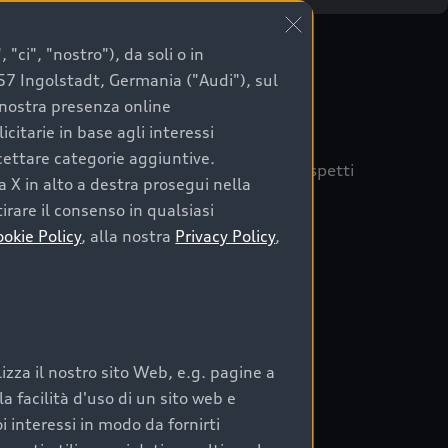
"ci", "nostro"), da soli o in
057 Ingolstadt, Germania ("Audi"), sul
a nostra presenza online
citarie in base agli interessi
ccettare categorie aggiuntive.
quisto sicuro, è essenziale considerare aspetti
a X in alto a destra prosegui nella
 Audi Prima Scelta :plus
irare il consenso in qualsiasi
ookie Policy
, alla nostra
Privacy Policy
,
auto
zza il nostro sito Web, e.g. pagine a
o:
 facilità d'uso di un sito web e
i interessi in modo da fornirti
rata nel tempo;