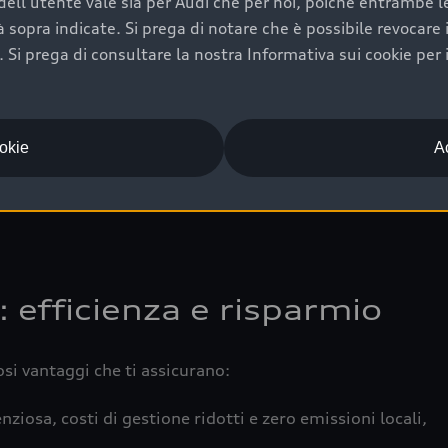
ell'utente vale sia per Audi che per noi, poiché entrambe le p
 completa della vettura certifica una manutenzione costa
ità sopra indicate. Si prega di notare che è possibile revocare
Si prega di consultare la nostra Informativa sui cookie per 
una buona conservazione evidenzia cura e attenzione del pr
componenti principali in ottimo stato garantiscono prestaz
iciale Audi che offre l’usato garantito tramite Audi Prima
ookie
Ac
 e coperto da garanzia fino a 4 anni per una maggiore tute
: efficienza e risparmio
osi vantaggi che ti assicurano:
nziosa, costi di gestione ridotti e zero emissioni locali,