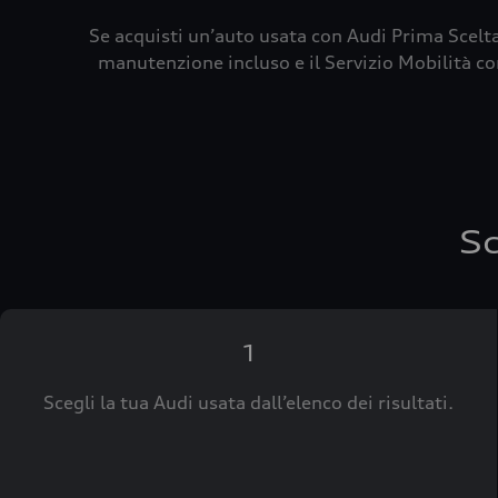
Se acquisti un’auto usata con Audi Prima Scelta
manutenzione incluso e il Servizio Mobilità con
Sc
1
Scegli la tua Audi usata dall’elenco dei risultati.