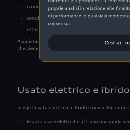
contenuti più pertinenti. Il consenso d
›
cronologia dei tagliandi: una documentazione
proprie analisi in relazione alle final
di performance in qualsiasi momento. 
›
condizioni della carrozzeria e degli interni: 
consenso.
›
efficienza meccanica: motore, trasmissione e 
Acquistare un’auto usata in una Concessionaria uff
Gestisci i c
che viene sottoposto a 110 controlli approfonditi
Usato elettrico e ibrido
Scegli l’usato elettrico o ibrido e giova dei numer
›
le auto usate elettriche offrono una guida sile