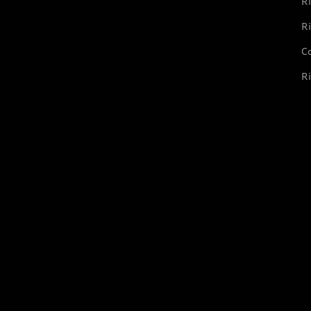
Ri
Ri
Co
Ri