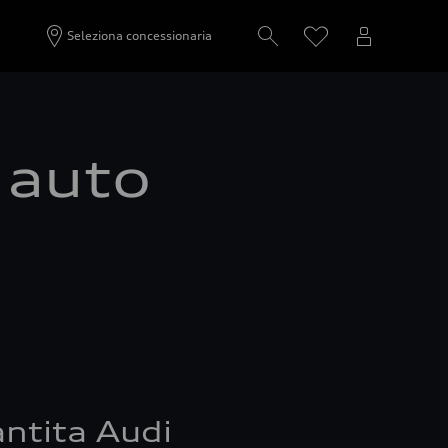
Seleziona concessionaria
a auto
ntita Audi