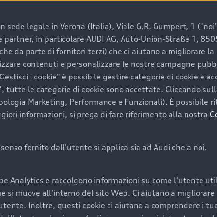
 sede legale in Verona (Italia), Viale G.R. Gumpert, 1 ("noi", 
e e partner, in particolare AUDI AG, Auto-Union-Straße 1, 85
e un’auto usata Audi
che da parte di fornitori terzi) che ci aiutano a migliorare l
lizzare contenuti e personalizzare le nostre campagne pubbli
estisci i cookie" è possibile gestire categorie di cookie e a
a convenienza, affidabilità e sostenibilità. Per fare un ac
, tutte le categorie di cookie sono accettate. Cliccando sull
lità del marchio. Audi offre l’auto usata perfetta tramite
ipologia Marketing, Performance e Funzionali). È possibile rit
ori informazioni, si prega di fare riferimento alla nostra
C
onsenso fornito dall'utente si applica sia ad Audi che a noi.
cquistare la tua prossima 
be Analytics e raccolgono informazioni su come l'utente utili
cquistare un’auto usata, oltre al prezzo e all'aspetto, son
si muove all'interno del sito Web. Ci aiutano a migliorare la
utente. Inoltre, questi cookie ci aiutano a comprendere i tuo
nde a uno stato migliore del veicolo e a una maggiore du