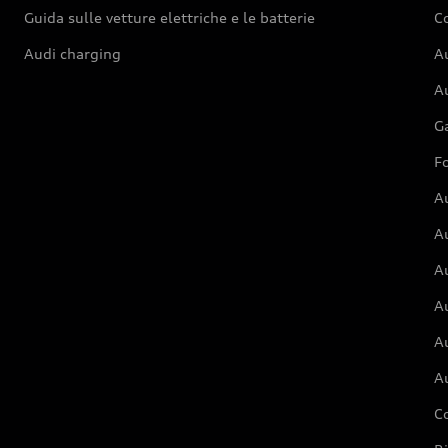
Guida sulle vetture elettriche e le batterie
Co
Audi charging
Au
Au
G
Fo
A
A
A
Au
A
A
C