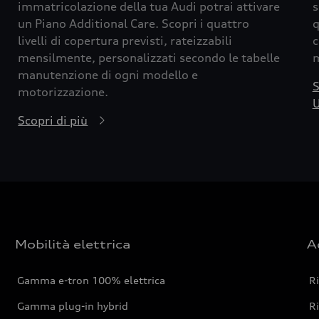
immatricolazione della tua Audi potrai attivare
s
un Piano Additional Care. Scopri i quattro
q
livelli di copertura previsti, rateizzabili
c
mensilmente, personalizzati secondo le tabelle
m
manutenzione di ogni modello e
S
motorizzazione.
U
Scopri di più
Mobilità elettrica
A
Gamma e-tron 100% elettrica
R
Gamma plug-in hybrid
Ri