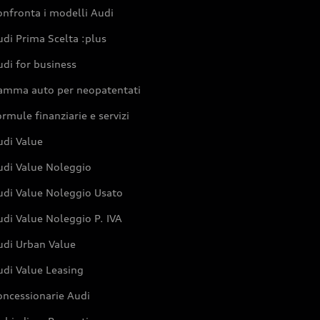
nfronta i modelli Audi
di Prima Scelta :plus
di for business
amma auto per neopatentati
rmule finanziarie e servizi
udi Value
udi Value Noleggio
udi Value Noleggio Usato
di Value Noleggio P. IVA
udi Urban Value
udi Value Leasing
oncessionarie Audi