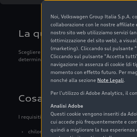
Noi, Volkswagen Group Italia S.p.A. con
collaborazione con le nostre affiliat
La qualità di acquistar
nostro sito web utilizziamo servizi (an
(ottimizzazione del sito web), a visua
(marketing). Cliccando sul pulsante "G
Scegliere un’auto usata è una decisione che coniug
Cliccando sul pulsante "Accetta tutti"
determinanti come la garanzia inclusa e l’affidabi
navigazione in assenza di cookie (di t
momento con effetto futuro. Per maggi
nonché alla sezione
Note Legali
.
Per l'utilizzo di Adobe Analytics, il c
Cosa sapere prima di a
Analisi Adobe
Questi cookie vengono inseriti da Ado
I requisiti fondamentali da considerare prima di a
cui accede più frequentemente e come 
quindi a migliorare la tua esperienza 
›
chilometraggio: un valore contenuto corrispo