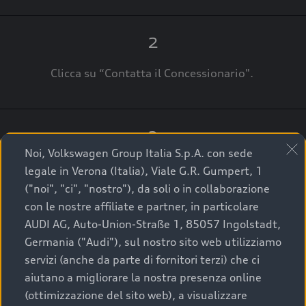
2
Clicca su “Contatta il Concessionario".
3
Noi, Volkswagen Group Italia S.p.A. con sede
A breve verrai ricontattato dal Customer Care
legale in Verona (Italia), Viale G.R. Gumpert, 1
Audi Center o direttamente dal Concessionario
("noi", "ci", "nostro"), da soli o in collaborazione
che ti supporterà per finalizzare la tua richiesta.
con le nostre affiliate e partner, in particolare
AUDI AG, Auto-Union-Straße 1, 85057 Ingolstadt,
Germania ("Audi"), sul nostro sito web utilizziamo
servizi (anche da parte di fornitori terzi) che ci
La qualità di acquistare
aiutano a migliorare la nostra presenza online
(ottimizzazione del sito web), a visualizzare
un’auto usata Audi