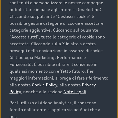
contenuti e personalizzare le nostre campagne
pubblicitarie in base agli interessi (marketing).
Scegliere un’auto usata è una decisione che coniuga
Cliccando sul pulsante "Gestisci i cookie" è
convenienza, affidabilità e sostenibilità. Per fare un
possibile gestire categorie di cookie e accettare
acquisto sicuro, è essenziale considerare aspetti
categorie aggiuntive. Cliccando sul pulsante
determinanti come la garanzia inclusa e l’affidabilità del
"Accetta tutti", tutte le categorie di cookie sono
marchio. Audi offre l’auto usata perfetta tramite Audi
accettate. Cliccando sulla X in alto a destra
Prima Scelta :plus
prosegui nella navigazione in assenza di cookie
(di tipologia Marketing, Performance e
Funzionali). È possibile ritirare il consenso in
qualsiasi momento con effetto futuro. Per
Cosa sapere prima di
maggiori informazioni, si prega di fare riferimento
acquistare la tua prossima
alla nostra
Cookie Policy
, alla nostra
Privacy
Policy
, nonché alla sezione
Note Legali
.
auto
Per l'utilizzo di Adobe Analytics, il consenso
fornito dall'utente si applica sia ad Audi che a
I requisiti fondamentali da considerare prima di
acquistare un’auto usata, oltre al prezzo e all'aspetto,
noi.