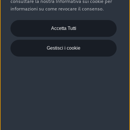
consultare la nostra Informativa sui cookie per
Scelta :plus, significa affidarsi ad un prodotto che viene
informazioni su come revocare il consenso.
sottoposto a 110 controlli approfonditi e coperto da
garanzia fino a 4 anni per una maggiore tutela del tuo
acquisto.
Accetta Tutti
Gestisci i cookie
Usato elettrico e ibrido:
efficienza e risparmio
Scegli l’usato elettrico o ibrido e giova dei numerosi
vantaggi che ti assicurano:
›
le auto usate elettriche offrono una guida silenziosa,
costi di gestione ridotti e zero emissioni locali,
›
mentre le auto usate ibride combinano efficienza e