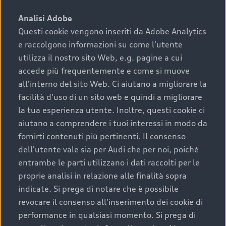
sono:
Analisi Adobe
Questi cookie vengono inseriti da Adobe Analytics
›
chilometraggio: un valore contenuto corrisponde a
e raccolgono informazioni su come l'utente
uno stato migliore del veicolo e a una maggiore
durata nel tempo;
utilizza il nostro sito Web, e.g. pagine a cui
accede più frequentemente e come si muove
›
cronologia dei tagliandi: una documentazione
all'interno del sito Web. Ci aiutano a migliorare la
completa della vettura certifica una manutenzione
facilità d'uso di un sito web e quindi a migliorare
costante e accurata;
la tua esperienza utente. Inoltre, questi cookie ci
›
condizioni della carrozzeria e degli interni: una
aiutano a comprendere i tuoi interessi in modo da
buona conservazione evidenzia cura e attenzione del
fornirti contenuti più pertinenti. Il consenso
precedente proprietario;
dell'utente vale sia per Audi che per noi, poiché
entrambe le parti utilizzano i dati raccolti per le
›
efficienza meccanica: motore, trasmissione e
proprie analisi in relazione alle finalità sopra
componenti principali in ottimo stato garantiscono
indicate. Si prega di notare che è possibile
prestazioni affidabili e sicure.
revocare il consenso all'inserimento dei cookie di
Acquistare un’auto usata in una Concessionaria ufficiale
performance in qualsiasi momento. Si prega di
Audi che offre l’usato garantito tramite Audi Prima