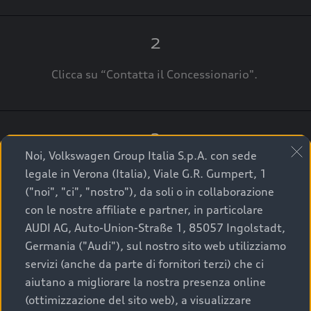
2
Clicca su “Contatta il Concessionario".
3
Noi, Volkswagen Group Italia S.p.A. con sede
A breve verrai ricontattato dal Customer Care
legale in Verona (Italia), Viale G.R. Gumpert, 1
Audi Center o direttamente dal Concessionario
("noi", "ci", "nostro"), da soli o in collaborazione
che ti supporterà per finalizzare la tua richiesta.
con le nostre affiliate e partner, in particolare
AUDI AG, Auto-Union-Straße 1, 85057 Ingolstadt,
Germania ("Audi"), sul nostro sito web utilizziamo
servizi (anche da parte di fornitori terzi) che ci
La qualità di acquistare
aiutano a migliorare la nostra presenza online
(ottimizzazione del sito web), a visualizzare
un’auto usata Audi