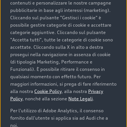
contenuti e personalizzare le nostre campagne
pubblicitarie in base agli interessi (marketing).
Scegliere un’auto usata è una decisione che coniuga
Cliccando sul pulsante "Gestisci i cookie" è
convenienza, affidabilità e sostenibilità. Per fare un
possibile gestire categorie di cookie e accettare
acquisto sicuro, è essenziale considerare aspetti
categorie aggiuntive. Cliccando sul pulsante
determinanti come la garanzia inclusa e l’affidabilità del
"Accetta tutti", tutte le categorie di cookie sono
marchio. Audi offre l’auto usata perfetta tramite Audi
accettate. Cliccando sulla X in alto a destra
Prima Scelta :plus
prosegui nella navigazione in assenza di cookie
(di tipologia Marketing, Performance e
Funzionali). È possibile ritirare il consenso in
qualsiasi momento con effetto futuro. Per
Cosa sapere prima di
maggiori informazioni, si prega di fare riferimento
acquistare la tua prossima
alla nostra
Cookie Policy
, alla nostra
Privacy
Policy
, nonché alla sezione
Note Legali
.
auto
Per l'utilizzo di Adobe Analytics, il consenso
fornito dall'utente si applica sia ad Audi che a
I requisiti fondamentali da considerare prima di
acquistare un’auto usata, oltre al prezzo e all'aspetto,
noi.