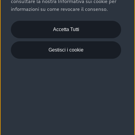
consultare la nostra Informativa sui cookie per
Scelta :plus, significa affidarsi ad un prodotto che viene
informazioni su come revocare il consenso.
sottoposto a 110 controlli approfonditi e coperto da
garanzia fino a 4 anni per una maggiore tutela del tuo
acquisto.
Accetta Tutti
Gestisci i cookie
Usato elettrico e ibrido:
efficienza e risparmio
Scegli l’usato elettrico o ibrido e giova dei numerosi
vantaggi che ti assicurano:
›
le auto usate elettriche offrono una guida silenziosa,
costi di gestione ridotti e zero emissioni locali,
›
mentre le auto usate ibride combinano efficienza e