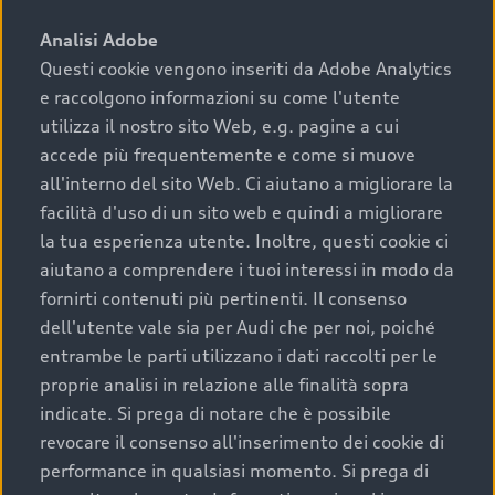
sono:
Analisi Adobe
Questi cookie vengono inseriti da Adobe Analytics
›
chilometraggio: un valore contenuto corrisponde a
e raccolgono informazioni su come l'utente
uno stato migliore del veicolo e a una maggiore
durata nel tempo;
utilizza il nostro sito Web, e.g. pagine a cui
accede più frequentemente e come si muove
›
cronologia dei tagliandi: una documentazione
all'interno del sito Web. Ci aiutano a migliorare la
completa della vettura certifica una manutenzione
facilità d'uso di un sito web e quindi a migliorare
costante e accurata;
la tua esperienza utente. Inoltre, questi cookie ci
›
condizioni della carrozzeria e degli interni: una
aiutano a comprendere i tuoi interessi in modo da
buona conservazione evidenzia cura e attenzione del
fornirti contenuti più pertinenti. Il consenso
precedente proprietario;
dell'utente vale sia per Audi che per noi, poiché
entrambe le parti utilizzano i dati raccolti per le
›
efficienza meccanica: motore, trasmissione e
proprie analisi in relazione alle finalità sopra
componenti principali in ottimo stato garantiscono
indicate. Si prega di notare che è possibile
prestazioni affidabili e sicure.
revocare il consenso all'inserimento dei cookie di
Acquistare un’auto usata in una Concessionaria ufficiale
performance in qualsiasi momento. Si prega di
Audi che offre l’usato garantito tramite Audi Prima