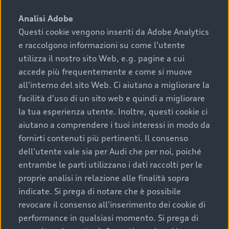
sono:
Analisi Adobe
Questi cookie vengono inseriti da Adobe Analytics
›
chilometraggio: un valore contenuto corrisponde a
e raccolgono informazioni su come l'utente
uno stato migliore del veicolo e a una maggiore
durata nel tempo;
utilizza il nostro sito Web, e.g. pagine a cui
accede più frequentemente e come si muove
›
cronologia dei tagliandi: una documentazione
all'interno del sito Web. Ci aiutano a migliorare la
completa della vettura certifica una manutenzione
facilità d'uso di un sito web e quindi a migliorare
costante e accurata;
la tua esperienza utente. Inoltre, questi cookie ci
›
condizioni della carrozzeria e degli interni: una
aiutano a comprendere i tuoi interessi in modo da
buona conservazione evidenzia cura e attenzione del
fornirti contenuti più pertinenti. Il consenso
precedente proprietario;
dell'utente vale sia per Audi che per noi, poiché
entrambe le parti utilizzano i dati raccolti per le
›
efficienza meccanica: motore, trasmissione e
proprie analisi in relazione alle finalità sopra
componenti principali in ottimo stato garantiscono
indicate. Si prega di notare che è possibile
prestazioni affidabili e sicure.
revocare il consenso all'inserimento dei cookie di
Acquistare un’auto usata in una Concessionaria ufficiale
performance in qualsiasi momento. Si prega di
Audi che offre l’usato garantito tramite Audi Prima