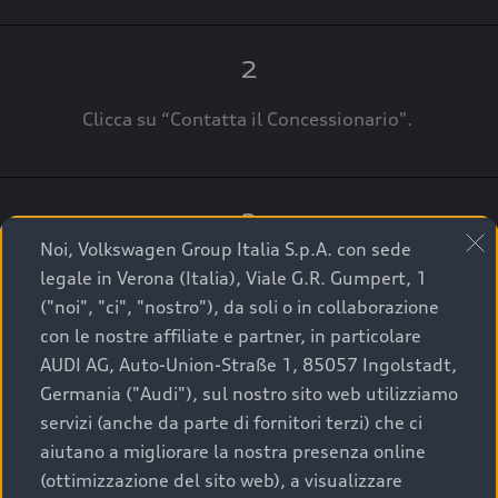
2
Clicca su “Contatta il Concessionario".
3
Noi, Volkswagen Group Italia S.p.A. con sede
A breve verrai ricontattato dal Customer Care
legale in Verona (Italia), Viale G.R. Gumpert, 1
Audi Center o direttamente dal Concessionario
("noi", "ci", "nostro"), da soli o in collaborazione
che ti supporterà per finalizzare la tua richiesta.
con le nostre affiliate e partner, in particolare
AUDI AG, Auto-Union-Straße 1, 85057 Ingolstadt,
Germania ("Audi"), sul nostro sito web utilizziamo
servizi (anche da parte di fornitori terzi) che ci
La qualità di acquistare
aiutano a migliorare la nostra presenza online
(ottimizzazione del sito web), a visualizzare
un’auto usata Audi