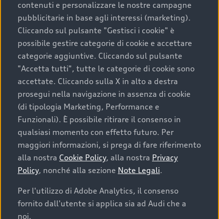
contenuti e personalizzare le nostre campagne
pubblicitarie in base agli interessi (marketing).
Scegliere un’auto usata è una decisione che coniuga
Cliccando sul pulsante "Gestisci i cookie" è
convenienza, affidabilità e sostenibilità. Per fare un
possibile gestire categorie di cookie e accettare
acquisto sicuro, è essenziale considerare aspetti
categorie aggiuntive. Cliccando sul pulsante
determinanti come la garanzia inclusa e l’affidabilità del
"Accetta tutti", tutte le categorie di cookie sono
marchio. Audi offre l’auto usata perfetta tramite Audi
accettate. Cliccando sulla X in alto a destra
Prima Scelta :plus
prosegui nella navigazione in assenza di cookie
(di tipologia Marketing, Performance e
Funzionali). È possibile ritirare il consenso in
qualsiasi momento con effetto futuro. Per
Cosa sapere prima di
maggiori informazioni, si prega di fare riferimento
acquistare la tua prossima
alla nostra
Cookie Policy
, alla nostra
Privacy
Policy
, nonché alla sezione
Note Legali
.
auto
Per l'utilizzo di Adobe Analytics, il consenso
fornito dall'utente si applica sia ad Audi che a
I requisiti fondamentali da considerare prima di
acquistare un’auto usata, oltre al prezzo e all'aspetto,
noi.