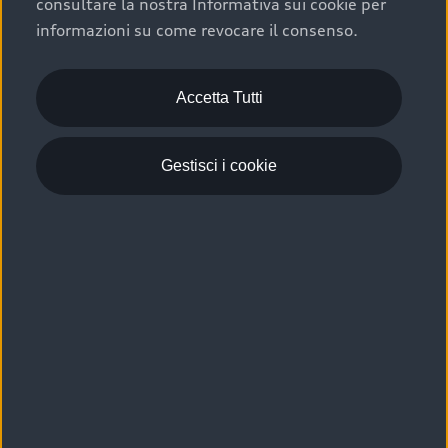
consultare la nostra Informativa sui cookie per
Scelta :plus, significa affidarsi ad un prodotto che viene
informazioni su come revocare il consenso.
sottoposto a 110 controlli approfonditi e coperto da
garanzia fino a 4 anni per una maggiore tutela del tuo
acquisto.
Accetta Tutti
Gestisci i cookie
Usato elettrico e ibrido:
efficienza e risparmio
Scegli l’usato elettrico o ibrido e giova dei numerosi
vantaggi che ti assicurano:
›
le auto usate elettriche offrono una guida silenziosa,
costi di gestione ridotti e zero emissioni locali,
›
mentre le auto usate ibride combinano efficienza e