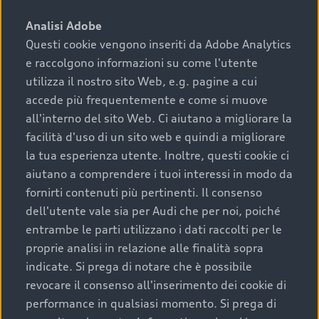
sono:
Analisi Adobe
Questi cookie vengono inseriti da Adobe Analytics
›
chilometraggio: un valore contenuto corrisponde a
e raccolgono informazioni su come l'utente
uno stato migliore del veicolo e a una maggiore
durata nel tempo;
utilizza il nostro sito Web, e.g. pagine a cui
accede più frequentemente e come si muove
›
cronologia dei tagliandi: una documentazione
all'interno del sito Web. Ci aiutano a migliorare la
completa della vettura certifica una manutenzione
facilità d'uso di un sito web e quindi a migliorare
costante e accurata;
la tua esperienza utente. Inoltre, questi cookie ci
›
condizioni della carrozzeria e degli interni: una
aiutano a comprendere i tuoi interessi in modo da
buona conservazione evidenzia cura e attenzione del
fornirti contenuti più pertinenti. Il consenso
precedente proprietario;
dell'utente vale sia per Audi che per noi, poiché
entrambe le parti utilizzano i dati raccolti per le
›
efficienza meccanica: motore, trasmissione e
proprie analisi in relazione alle finalità sopra
componenti principali in ottimo stato garantiscono
indicate. Si prega di notare che è possibile
prestazioni affidabili e sicure.
revocare il consenso all'inserimento dei cookie di
Acquistare un’auto usata in una Concessionaria ufficiale
performance in qualsiasi momento. Si prega di
Audi che offre l’usato garantito tramite Audi Prima