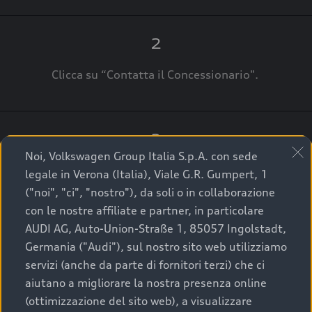
2
Clicca su “Contatta il Concessionario".
3
Noi, Volkswagen Group Italia S.p.A. con sede
A breve verrai ricontattato dal Customer Care
legale in Verona (Italia), Viale G.R. Gumpert, 1
Audi Center o direttamente dal Concessionario
("noi", "ci", "nostro"), da soli o in collaborazione
che ti supporterà per finalizzare la tua richiesta.
con le nostre affiliate e partner, in particolare
AUDI AG, Auto-Union-Straße 1, 85057 Ingolstadt,
Germania ("Audi"), sul nostro sito web utilizziamo
servizi (anche da parte di fornitori terzi) che ci
La qualità di acquistare
aiutano a migliorare la nostra presenza online
(ottimizzazione del sito web), a visualizzare
un’auto usata Audi