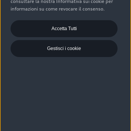
consultare la nostra Informativa sui cookie per
Scelta :plus, significa affidarsi ad un prodotto che viene
informazioni su come revocare il consenso.
sottoposto a 110 controlli approfonditi e coperto da
garanzia fino a 4 anni per una maggiore tutela del tuo
acquisto.
Accetta Tutti
Gestisci i cookie
Usato elettrico e ibrido:
efficienza e risparmio
Scegli l’usato elettrico o ibrido e giova dei numerosi
vantaggi che ti assicurano:
›
le auto usate elettriche offrono una guida silenziosa,
costi di gestione ridotti e zero emissioni locali,
›
mentre le auto usate ibride combinano efficienza e