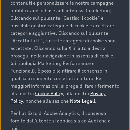
contenuti e personalizzare le nostre campagne
pubblicitarie in base agli interessi (marketing).
Scegliere un’auto usata è una decisione che coniuga
Cliccando sul pulsante "Gestisci i cookie" è
convenienza, affidabilità e sostenibilità. Per fare un
possibile gestire categorie di cookie e accettare
acquisto sicuro, è essenziale considerare aspetti
categorie aggiuntive. Cliccando sul pulsante
determinanti come la garanzia inclusa e l’affidabilità del
"Accetta tutti", tutte le categorie di cookie sono
marchio. Audi offre l’auto usata perfetta tramite Audi
accettate. Cliccando sulla X in alto a destra
Prima Scelta :plus
prosegui nella navigazione in assenza di cookie
(di tipologia Marketing, Performance e
Funzionali). È possibile ritirare il consenso in
qualsiasi momento con effetto futuro. Per
Cosa sapere prima di
maggiori informazioni, si prega di fare riferimento
acquistare la tua prossima
alla nostra
Cookie Policy
, alla nostra
Privacy
Policy
, nonché alla sezione
Note Legali
.
auto
Per l'utilizzo di Adobe Analytics, il consenso
fornito dall'utente si applica sia ad Audi che a
I requisiti fondamentali da considerare prima di
acquistare un’auto usata, oltre al prezzo e all'aspetto,
noi.