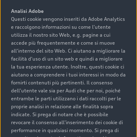
sono:
Analisi Adobe
Questi cookie vengono inseriti da Adobe Analytics
›
chilometraggio: un valore contenuto corrisponde a
e raccolgono informazioni su come l'utente
uno stato migliore del veicolo e a una maggiore
durata nel tempo;
utilizza il nostro sito Web, e.g. pagine a cui
accede più frequentemente e come si muove
›
cronologia dei tagliandi: una documentazione
all'interno del sito Web. Ci aiutano a migliorare la
completa della vettura certifica una manutenzione
facilità d'uso di un sito web e quindi a migliorare
costante e accurata;
la tua esperienza utente. Inoltre, questi cookie ci
›
condizioni della carrozzeria e degli interni: una
aiutano a comprendere i tuoi interessi in modo da
buona conservazione evidenzia cura e attenzione del
fornirti contenuti più pertinenti. Il consenso
precedente proprietario;
dell'utente vale sia per Audi che per noi, poiché
entrambe le parti utilizzano i dati raccolti per le
›
efficienza meccanica: motore, trasmissione e
proprie analisi in relazione alle finalità sopra
componenti principali in ottimo stato garantiscono
indicate. Si prega di notare che è possibile
prestazioni affidabili e sicure.
revocare il consenso all'inserimento dei cookie di
Acquistare un’auto usata in una Concessionaria ufficiale
performance in qualsiasi momento. Si prega di
Audi che offre l’usato garantito tramite Audi Prima