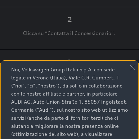
2
Clicca su “Contatta il Concessionario".
3
Noi, Volkswagen Group Italia S.p.A. con sede
A breve verrai ricontattato dal Customer Care
legale in Verona (Italia), Viale G.R. Gumpert, 1
Audi Center o direttamente dal Concessionario
("noi", "ci", "nostro"), da soli o in collaborazione
che ti supporterà per finalizzare la tua richiesta.
con le nostre affiliate e partner, in particolare
AUDI AG, Auto-Union-Straße 1, 85057 Ingolstadt,
Germania ("Audi"), sul nostro sito web utilizziamo
servizi (anche da parte di fornitori terzi) che ci
La qualità di acquistare
aiutano a migliorare la nostra presenza online
(ottimizzazione del sito web), a visualizzare
un’auto usata Audi