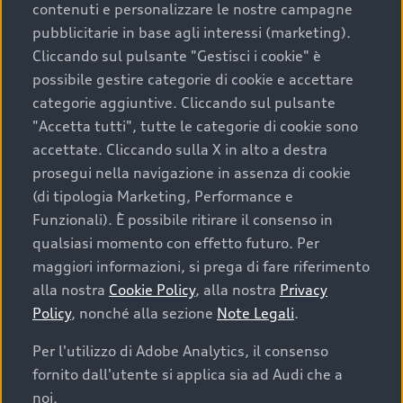
contenuti e personalizzare le nostre campagne
pubblicitarie in base agli interessi (marketing).
Scegliere un’auto usata è una decisione che coniuga
Cliccando sul pulsante "Gestisci i cookie" è
convenienza, affidabilità e sostenibilità. Per fare un
possibile gestire categorie di cookie e accettare
acquisto sicuro, è essenziale considerare aspetti
categorie aggiuntive. Cliccando sul pulsante
determinanti come la garanzia inclusa e l’affidabilità del
"Accetta tutti", tutte le categorie di cookie sono
marchio. Audi offre l’auto usata perfetta tramite Audi
accettate. Cliccando sulla X in alto a destra
Prima Scelta :plus
prosegui nella navigazione in assenza di cookie
(di tipologia Marketing, Performance e
Funzionali). È possibile ritirare il consenso in
qualsiasi momento con effetto futuro. Per
Cosa sapere prima di
maggiori informazioni, si prega di fare riferimento
acquistare la tua prossima
alla nostra
Cookie Policy
, alla nostra
Privacy
Policy
, nonché alla sezione
Note Legali
.
auto
Per l'utilizzo di Adobe Analytics, il consenso
fornito dall'utente si applica sia ad Audi che a
I requisiti fondamentali da considerare prima di
acquistare un’auto usata, oltre al prezzo e all'aspetto,
noi.