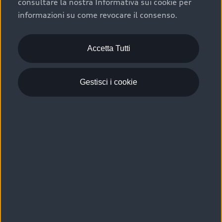
consultare la nostra Informativa sui cookie per
Scelta :plus, significa affidarsi ad un prodotto che viene
informazioni su come revocare il consenso.
sottoposto a 110 controlli approfonditi e coperto da
garanzia fino a 4 anni per una maggiore tutela del tuo
acquisto.
Accetta Tutti
Gestisci i cookie
Usato elettrico e ibrido:
efficienza e risparmio
Scegli l’usato elettrico o ibrido e giova dei numerosi
vantaggi che ti assicurano:
›
le auto usate elettriche offrono una guida silenziosa,
costi di gestione ridotti e zero emissioni locali,
›
mentre le auto usate ibride combinano efficienza e