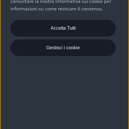
consultare la nostra Informativa sui cookie per
Scelta :plus, significa affidarsi ad un prodotto che viene
informazioni su come revocare il consenso.
sottoposto a 110 controlli approfonditi e coperto da
garanzia fino a 4 anni per una maggiore tutela del tuo
acquisto.
Accetta Tutti
Gestisci i cookie
Usato elettrico e ibrido:
efficienza e risparmio
Scegli l’usato elettrico o ibrido e giova dei numerosi
vantaggi che ti assicurano:
›
le auto usate elettriche offrono una guida silenziosa,
costi di gestione ridotti e zero emissioni locali,
›
mentre le auto usate ibride combinano efficienza e