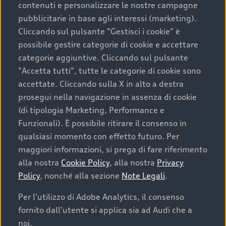
contenuti e personalizzare le nostre campagne
pubblicitarie in base agli interessi (marketing).
Scegliere un’auto usata è una decisione che coniuga
Cliccando sul pulsante "Gestisci i cookie" è
convenienza, affidabilità e sostenibilità. Per fare un
possibile gestire categorie di cookie e accettare
acquisto sicuro, è essenziale considerare aspetti
categorie aggiuntive. Cliccando sul pulsante
determinanti come la garanzia inclusa e l’affidabilità del
"Accetta tutti", tutte le categorie di cookie sono
marchio. Audi offre l’auto usata perfetta tramite Audi
accettate. Cliccando sulla X in alto a destra
Prima Scelta :plus
prosegui nella navigazione in assenza di cookie
(di tipologia Marketing, Performance e
Funzionali). È possibile ritirare il consenso in
qualsiasi momento con effetto futuro. Per
Cosa sapere prima di
maggiori informazioni, si prega di fare riferimento
acquistare la tua prossima
alla nostra
Cookie Policy
, alla nostra
Privacy
Policy
, nonché alla sezione
Note Legali
.
auto
Per l'utilizzo di Adobe Analytics, il consenso
fornito dall'utente si applica sia ad Audi che a
I requisiti fondamentali da considerare prima di
acquistare un’auto usata, oltre al prezzo e all'aspetto,
noi.