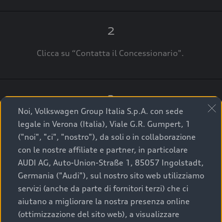
2
Clicca su “Contatta il Concessionario".
3
Noi, Volkswagen Group Italia S.p.A. con sede
A breve verrai ricontattato dal Customer Care
legale in Verona (Italia), Viale G.R. Gumpert, 1
Audi Center o direttamente dal Concessionario
("noi", "ci", "nostro"), da soli o in collaborazione
che ti supporterà per finalizzare la tua richiesta.
con le nostre affiliate e partner, in particolare
AUDI AG, Auto-Union-Straße 1, 85057 Ingolstadt,
Germania ("Audi"), sul nostro sito web utilizziamo
servizi (anche da parte di fornitori terzi) che ci
La qualità di acquistare
aiutano a migliorare la nostra presenza online
(ottimizzazione del sito web), a visualizzare
un’auto usata Audi