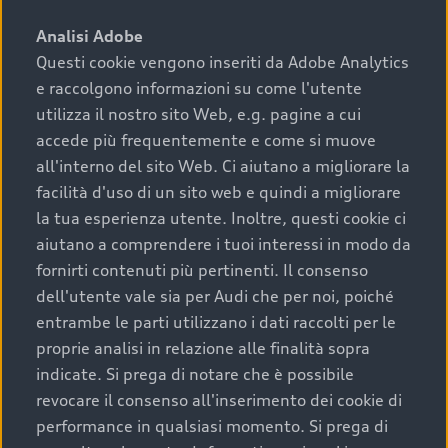
sono:
Analisi Adobe
Questi cookie vengono inseriti da Adobe Analytics
›
chilometraggio: un valore contenuto corrisponde a
e raccolgono informazioni su come l'utente
uno stato migliore del veicolo e a una maggiore
durata nel tempo;
utilizza il nostro sito Web, e.g. pagine a cui
accede più frequentemente e come si muove
›
cronologia dei tagliandi: una documentazione
all'interno del sito Web. Ci aiutano a migliorare la
completa della vettura certifica una manutenzione
facilità d'uso di un sito web e quindi a migliorare
costante e accurata;
la tua esperienza utente. Inoltre, questi cookie ci
›
condizioni della carrozzeria e degli interni: una
aiutano a comprendere i tuoi interessi in modo da
buona conservazione evidenzia cura e attenzione del
fornirti contenuti più pertinenti. Il consenso
precedente proprietario;
dell'utente vale sia per Audi che per noi, poiché
entrambe le parti utilizzano i dati raccolti per le
›
efficienza meccanica: motore, trasmissione e
proprie analisi in relazione alle finalità sopra
componenti principali in ottimo stato garantiscono
indicate. Si prega di notare che è possibile
prestazioni affidabili e sicure.
revocare il consenso all'inserimento dei cookie di
Acquistare un’auto usata in una Concessionaria ufficiale
performance in qualsiasi momento. Si prega di
Audi che offre l’usato garantito tramite Audi Prima