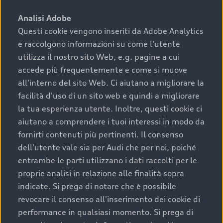
sono:
Analisi Adobe
Questi cookie vengono inseriti da Adobe Analytics
›
chilometraggio: un valore contenuto corrisponde a
e raccolgono informazioni su come l'utente
uno stato migliore del veicolo e a una maggiore
durata nel tempo;
utilizza il nostro sito Web, e.g. pagine a cui
accede più frequentemente e come si muove
›
cronologia dei tagliandi: una documentazione
all'interno del sito Web. Ci aiutano a migliorare la
completa della vettura certifica una manutenzione
facilità d'uso di un sito web e quindi a migliorare
costante e accurata;
la tua esperienza utente. Inoltre, questi cookie ci
›
condizioni della carrozzeria e degli interni: una
aiutano a comprendere i tuoi interessi in modo da
buona conservazione evidenzia cura e attenzione del
fornirti contenuti più pertinenti. Il consenso
precedente proprietario;
dell'utente vale sia per Audi che per noi, poiché
entrambe le parti utilizzano i dati raccolti per le
›
efficienza meccanica: motore, trasmissione e
proprie analisi in relazione alle finalità sopra
componenti principali in ottimo stato garantiscono
indicate. Si prega di notare che è possibile
prestazioni affidabili e sicure.
revocare il consenso all'inserimento dei cookie di
Acquistare un’auto usata in una Concessionaria ufficiale
performance in qualsiasi momento. Si prega di
Audi che offre l’usato garantito tramite Audi Prima