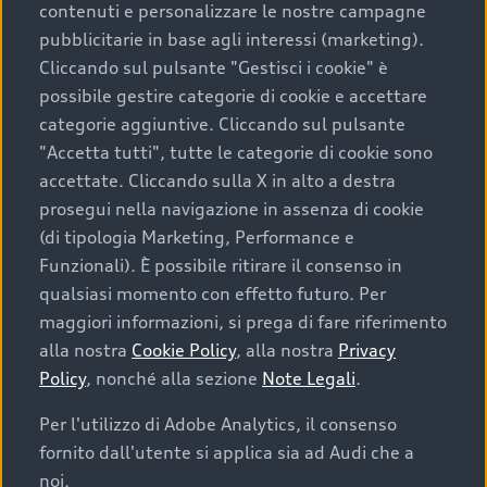
contenuti e personalizzare le nostre campagne
pubblicitarie in base agli interessi (marketing).
Scegliere un’auto usata è una decisione che coniuga
Cliccando sul pulsante "Gestisci i cookie" è
convenienza, affidabilità e sostenibilità. Per fare un
possibile gestire categorie di cookie e accettare
acquisto sicuro, è essenziale considerare aspetti
categorie aggiuntive. Cliccando sul pulsante
determinanti come la garanzia inclusa e l’affidabilità del
"Accetta tutti", tutte le categorie di cookie sono
marchio. Audi offre l’auto usata perfetta tramite Audi
accettate. Cliccando sulla X in alto a destra
Prima Scelta :plus
prosegui nella navigazione in assenza di cookie
(di tipologia Marketing, Performance e
Funzionali). È possibile ritirare il consenso in
qualsiasi momento con effetto futuro. Per
Cosa sapere prima di
maggiori informazioni, si prega di fare riferimento
acquistare la tua prossima
alla nostra
Cookie Policy
, alla nostra
Privacy
Policy
, nonché alla sezione
Note Legali
.
auto
Per l'utilizzo di Adobe Analytics, il consenso
fornito dall'utente si applica sia ad Audi che a
I requisiti fondamentali da considerare prima di
acquistare un’auto usata, oltre al prezzo e all'aspetto,
noi.