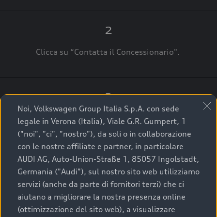
2
Clicca su “Contatta il Concessionario".
3
Noi, Volkswagen Group Italia S.p.A. con sede
A breve verrai ricontattato dal Customer Care
legale in Verona (Italia), Viale G.R. Gumpert, 1
Audi Center o direttamente dal Concessionario
("noi", "ci", "nostro"), da soli o in collaborazione
che ti supporterà per finalizzare la tua richiesta.
con le nostre affiliate e partner, in particolare
AUDI AG, Auto-Union-Straße 1, 85057 Ingolstadt,
Germania ("Audi"), sul nostro sito web utilizziamo
servizi (anche da parte di fornitori terzi) che ci
La qualità di acquistare
aiutano a migliorare la nostra presenza online
(ottimizzazione del sito web), a visualizzare
un’auto usata Audi