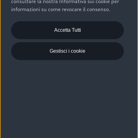
consultare la nostra Informativa sui cookie per
Scelta :plus, significa affidarsi ad un prodotto che viene
informazioni su come revocare il consenso.
sottoposto a 110 controlli approfonditi e coperto da
garanzia fino a 4 anni per una maggiore tutela del tuo
acquisto.
Accetta Tutti
Gestisci i cookie
Usato elettrico e ibrido:
efficienza e risparmio
Scegli l’usato elettrico o ibrido e giova dei numerosi
vantaggi che ti assicurano:
›
le auto usate elettriche offrono una guida silenziosa,
costi di gestione ridotti e zero emissioni locali,
›
mentre le auto usate ibride combinano efficienza e