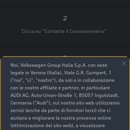
2
Clicca su “Contatta il Concessionario".
3
Noi, Volkswagen Group Italia S.p.A. con sede
A breve verrai ricontattato dal Customer Care
legale in Verona (Italia), Viale G.R. Gumpert, 1
Audi Center o direttamente dal Concessionario
("noi", "ci", "nostro"), da soli o in collaborazione
che ti supporterà per finalizzare la tua richiesta.
con le nostre affiliate e partner, in particolare
AUDI AG, Auto-Union-Straße 1, 85057 Ingolstadt,
Germania ("Audi"), sul nostro sito web utilizziamo
servizi (anche da parte di fornitori terzi) che ci
La qualità di acquistare
aiutano a migliorare la nostra presenza online
(ottimizzazione del sito web), a visualizzare
un’auto usata Audi