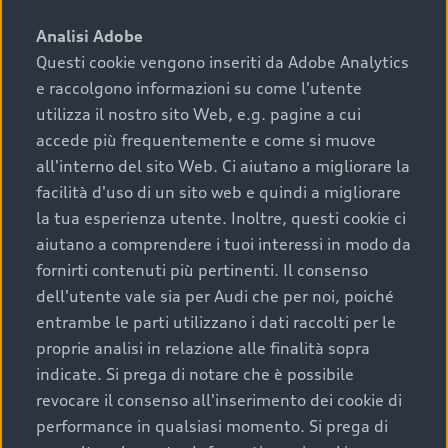
sono:
Analisi Adobe
Questi cookie vengono inseriti da Adobe Analytics
›
chilometraggio: un valore contenuto corrisponde a
e raccolgono informazioni su come l'utente
uno stato migliore del veicolo e a una maggiore
durata nel tempo;
utilizza il nostro sito Web, e.g. pagine a cui
accede più frequentemente e come si muove
›
cronologia dei tagliandi: una documentazione
all'interno del sito Web. Ci aiutano a migliorare la
completa della vettura certifica una manutenzione
facilità d'uso di un sito web e quindi a migliorare
costante e accurata;
la tua esperienza utente. Inoltre, questi cookie ci
›
condizioni della carrozzeria e degli interni: una
aiutano a comprendere i tuoi interessi in modo da
buona conservazione evidenzia cura e attenzione del
fornirti contenuti più pertinenti. Il consenso
precedente proprietario;
dell'utente vale sia per Audi che per noi, poiché
entrambe le parti utilizzano i dati raccolti per le
›
efficienza meccanica: motore, trasmissione e
proprie analisi in relazione alle finalità sopra
componenti principali in ottimo stato garantiscono
indicate. Si prega di notare che è possibile
prestazioni affidabili e sicure.
revocare il consenso all'inserimento dei cookie di
Acquistare un’auto usata in una Concessionaria ufficiale
performance in qualsiasi momento. Si prega di
Audi che offre l’usato garantito tramite Audi Prima