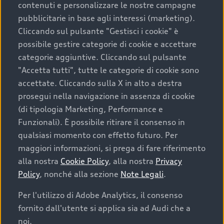
contenuti e personalizzare le nostre campagne
pubblicitarie in base agli interessi (marketing).
Scegliere un’auto usata è una decisione che coniuga
Cliccando sul pulsante "Gestisci i cookie" è
convenienza, affidabilità e sostenibilità. Per fare un
possibile gestire categorie di cookie e accettare
acquisto sicuro, è essenziale considerare aspetti
categorie aggiuntive. Cliccando sul pulsante
determinanti come la garanzia inclusa e l’affidabilità del
"Accetta tutti", tutte le categorie di cookie sono
marchio. Audi offre l’auto usata perfetta tramite Audi
accettate. Cliccando sulla X in alto a destra
Prima Scelta :plus
prosegui nella navigazione in assenza di cookie
(di tipologia Marketing, Performance e
Funzionali). È possibile ritirare il consenso in
qualsiasi momento con effetto futuro. Per
Cosa sapere prima di
maggiori informazioni, si prega di fare riferimento
acquistare la tua prossima
alla nostra
Cookie Policy
, alla nostra
Privacy
Policy
, nonché alla sezione
Note Legali
.
auto
Per l'utilizzo di Adobe Analytics, il consenso
fornito dall'utente si applica sia ad Audi che a
I requisiti fondamentali da considerare prima di
acquistare un’auto usata, oltre al prezzo e all'aspetto,
noi.