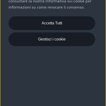
consultare la nostra Informativa sui cookie per
Scelta :plus, significa affidarsi ad un prodotto che viene
informazioni su come revocare il consenso.
sottoposto a 110 controlli approfonditi e coperto da
garanzia fino a 4 anni per una maggiore tutela del tuo
acquisto.
Accetta Tutti
Gestisci i cookie
Usato elettrico e ibrido:
efficienza e risparmio
Scegli l’usato elettrico o ibrido e giova dei numerosi
vantaggi che ti assicurano:
›
le auto usate elettriche offrono una guida silenziosa,
costi di gestione ridotti e zero emissioni locali,
›
mentre le auto usate ibride combinano efficienza e