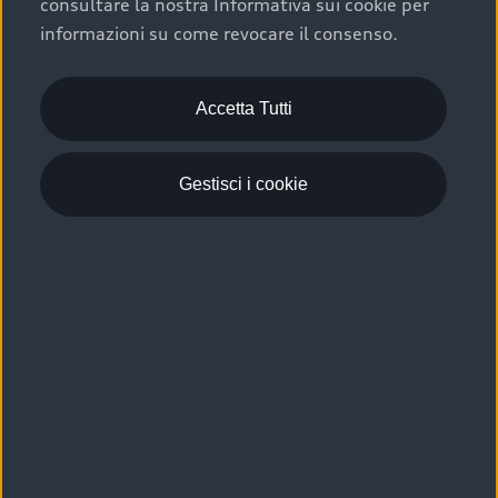
consultare la nostra Informativa sui cookie per
Scelta :plus, significa affidarsi ad un prodotto che viene
informazioni su come revocare il consenso.
sottoposto a 110 controlli approfonditi e coperto da
garanzia fino a 4 anni per una maggiore tutela del tuo
acquisto.
Accetta Tutti
Gestisci i cookie
Usato elettrico e ibrido:
efficienza e risparmio
Scegli l’usato elettrico o ibrido e giova dei numerosi
vantaggi che ti assicurano:
›
le auto usate elettriche offrono una guida silenziosa,
costi di gestione ridotti e zero emissioni locali,
›
mentre le auto usate ibride combinano efficienza e