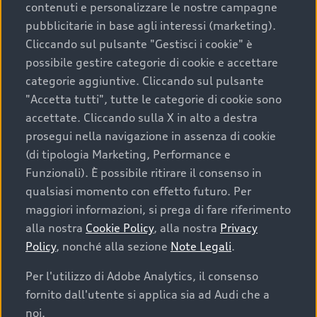
contenuti e personalizzare le nostre campagne
pubblicitarie in base agli interessi (marketing).
Scegliere un’auto usata è una decisione che coniuga
Cliccando sul pulsante "Gestisci i cookie" è
convenienza, affidabilità e sostenibilità. Per fare un
possibile gestire categorie di cookie e accettare
acquisto sicuro, è essenziale considerare aspetti
categorie aggiuntive. Cliccando sul pulsante
determinanti come la garanzia inclusa e l’affidabilità del
"Accetta tutti", tutte le categorie di cookie sono
marchio. Audi offre l’auto usata perfetta tramite Audi
accettate. Cliccando sulla X in alto a destra
Prima Scelta :plus
prosegui nella navigazione in assenza di cookie
(di tipologia Marketing, Performance e
Funzionali). È possibile ritirare il consenso in
qualsiasi momento con effetto futuro. Per
Cosa sapere prima di
maggiori informazioni, si prega di fare riferimento
acquistare la tua prossima
alla nostra
Cookie Policy
, alla nostra
Privacy
Policy
, nonché alla sezione
Note Legali
.
auto
Per l'utilizzo di Adobe Analytics, il consenso
fornito dall'utente si applica sia ad Audi che a
I requisiti fondamentali da considerare prima di
acquistare un’auto usata, oltre al prezzo e all'aspetto,
noi.