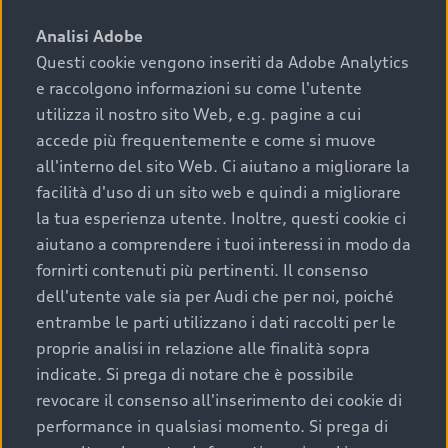
sono:
Analisi Adobe
Questi cookie vengono inseriti da Adobe Analytics
›
chilometraggio: un valore contenuto corrisponde a
e raccolgono informazioni su come l'utente
uno stato migliore del veicolo e a una maggiore
durata nel tempo;
utilizza il nostro sito Web, e.g. pagine a cui
accede più frequentemente e come si muove
›
cronologia dei tagliandi: una documentazione
all'interno del sito Web. Ci aiutano a migliorare la
completa della vettura certifica una manutenzione
facilità d'uso di un sito web e quindi a migliorare
costante e accurata;
la tua esperienza utente. Inoltre, questi cookie ci
›
condizioni della carrozzeria e degli interni: una
aiutano a comprendere i tuoi interessi in modo da
buona conservazione evidenzia cura e attenzione del
fornirti contenuti più pertinenti. Il consenso
precedente proprietario;
dell'utente vale sia per Audi che per noi, poiché
entrambe le parti utilizzano i dati raccolti per le
›
efficienza meccanica: motore, trasmissione e
proprie analisi in relazione alle finalità sopra
componenti principali in ottimo stato garantiscono
indicate. Si prega di notare che è possibile
prestazioni affidabili e sicure.
revocare il consenso all'inserimento dei cookie di
Acquistare un’auto usata in una Concessionaria ufficiale
performance in qualsiasi momento. Si prega di
Audi che offre l’usato garantito tramite Audi Prima