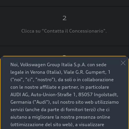
2
Clicca su “Contatta il Concessionario".
3
Noi, Volkswagen Group Italia S.p.A. con sede
A breve verrai ricontattato dal Customer Care
legale in Verona (Italia), Viale G.R. Gumpert, 1
Audi Center o direttamente dal Concessionario
("noi", "ci", "nostro"), da soli o in collaborazione
che ti supporterà per finalizzare la tua richiesta.
con le nostre affiliate e partner, in particolare
AUDI AG, Auto-Union-Straße 1, 85057 Ingolstadt,
Germania ("Audi"), sul nostro sito web utilizziamo
servizi (anche da parte di fornitori terzi) che ci
La qualità di acquistare
aiutano a migliorare la nostra presenza online
(ottimizzazione del sito web), a visualizzare
un’auto usata Audi