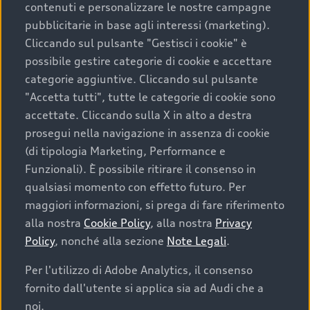
contenuti e personalizzare le nostre campagne
pubblicitarie in base agli interessi (marketing).
Scegliere un’auto usata è una decisione che coniuga
Cliccando sul pulsante "Gestisci i cookie" è
convenienza, affidabilità e sostenibilità. Per fare un
possibile gestire categorie di cookie e accettare
acquisto sicuro, è essenziale considerare aspetti
categorie aggiuntive. Cliccando sul pulsante
determinanti come la garanzia inclusa e l’affidabilità del
"Accetta tutti", tutte le categorie di cookie sono
marchio. Audi offre l’auto usata perfetta tramite Audi
accettate. Cliccando sulla X in alto a destra
Prima Scelta :plus
prosegui nella navigazione in assenza di cookie
(di tipologia Marketing, Performance e
Funzionali). È possibile ritirare il consenso in
qualsiasi momento con effetto futuro. Per
Cosa sapere prima di
maggiori informazioni, si prega di fare riferimento
acquistare la tua prossima
alla nostra
Cookie Policy
, alla nostra
Privacy
Policy
, nonché alla sezione
Note Legali
.
auto
Per l'utilizzo di Adobe Analytics, il consenso
fornito dall'utente si applica sia ad Audi che a
I requisiti fondamentali da considerare prima di
acquistare un’auto usata, oltre al prezzo e all'aspetto,
noi.