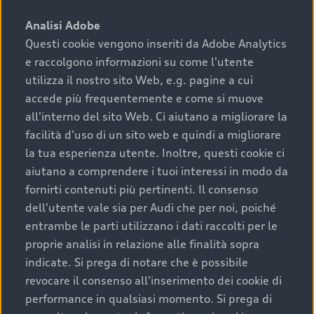
sono:
Analisi Adobe
Questi cookie vengono inseriti da Adobe Analytics
›
chilometraggio: un valore contenuto corrisponde a
e raccolgono informazioni su come l'utente
uno stato migliore del veicolo e a una maggiore
durata nel tempo;
utilizza il nostro sito Web, e.g. pagine a cui
accede più frequentemente e come si muove
›
cronologia dei tagliandi: una documentazione
all'interno del sito Web. Ci aiutano a migliorare la
completa della vettura certifica una manutenzione
facilità d'uso di un sito web e quindi a migliorare
costante e accurata;
la tua esperienza utente. Inoltre, questi cookie ci
›
condizioni della carrozzeria e degli interni: una
aiutano a comprendere i tuoi interessi in modo da
buona conservazione evidenzia cura e attenzione del
fornirti contenuti più pertinenti. Il consenso
precedente proprietario;
dell'utente vale sia per Audi che per noi, poiché
entrambe le parti utilizzano i dati raccolti per le
›
efficienza meccanica: motore, trasmissione e
proprie analisi in relazione alle finalità sopra
componenti principali in ottimo stato garantiscono
indicate. Si prega di notare che è possibile
prestazioni affidabili e sicure.
revocare il consenso all'inserimento dei cookie di
Acquistare un’auto usata in una Concessionaria ufficiale
performance in qualsiasi momento. Si prega di
Audi che offre l’usato garantito tramite Audi Prima