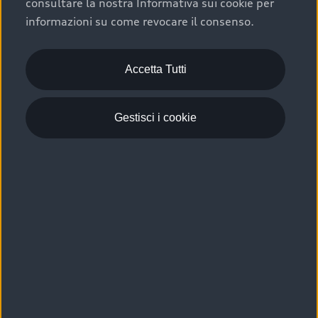
consultare la nostra Informativa sui cookie per
Scelta :plus, significa affidarsi ad un prodotto che viene
informazioni su come revocare il consenso.
sottoposto a 110 controlli approfonditi e coperto da
garanzia fino a 4 anni per una maggiore tutela del tuo
acquisto.
Accetta Tutti
Gestisci i cookie
Usato elettrico e ibrido:
efficienza e risparmio
Scegli l’usato elettrico o ibrido e giova dei numerosi
vantaggi che ti assicurano:
›
le auto usate elettriche offrono una guida silenziosa,
costi di gestione ridotti e zero emissioni locali,
›
mentre le auto usate ibride combinano efficienza e