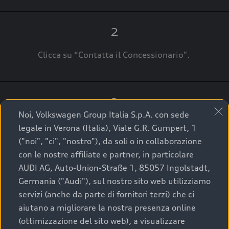
2
Clicca su “Contatta il Concessionario".
3
Noi, Volkswagen Group Italia S.p.A. con sede
A breve verrai ricontattato dal Customer Care
legale in Verona (Italia), Viale G.R. Gumpert, 1
Audi Center o direttamente dal Concessionario
("noi", "ci", "nostro"), da soli o in collaborazione
che ti supporterà per finalizzare la tua richiesta.
con le nostre affiliate e partner, in particolare
AUDI AG, Auto-Union-Straße 1, 85057 Ingolstadt,
Germania ("Audi"), sul nostro sito web utilizziamo
servizi (anche da parte di fornitori terzi) che ci
La qualità di acquistare
aiutano a migliorare la nostra presenza online
(ottimizzazione del sito web), a visualizzare
un’auto usata Audi