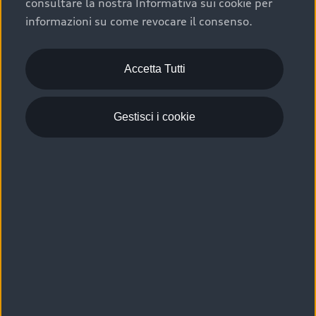
consultare la nostra Informativa sui cookie per
Scelta :plus, significa affidarsi ad un prodotto che viene
informazioni su come revocare il consenso.
sottoposto a 110 controlli approfonditi e coperto da
garanzia fino a 4 anni per una maggiore tutela del tuo
acquisto.
Accetta Tutti
Gestisci i cookie
Usato elettrico e ibrido:
efficienza e risparmio
Scegli l’usato elettrico o ibrido e giova dei numerosi
vantaggi che ti assicurano:
›
le auto usate elettriche offrono una guida silenziosa,
costi di gestione ridotti e zero emissioni locali,
›
mentre le auto usate ibride combinano efficienza e