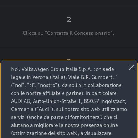
2
Clicca su “Contatta il Concessionario".
3
Noi, Volkswagen Group Italia S.p.A. con sede
A breve verrai ricontattato dal Customer Care
legale in Verona (Italia), Viale G.R. Gumpert, 1
Audi Center o direttamente dal Concessionario
("noi", "ci", "nostro"), da soli o in collaborazione
che ti supporterà per finalizzare la tua richiesta.
con le nostre affiliate e partner, in particolare
AUDI AG, Auto-Union-Straße 1, 85057 Ingolstadt,
Germania ("Audi"), sul nostro sito web utilizziamo
servizi (anche da parte di fornitori terzi) che ci
La qualità di acquistare
aiutano a migliorare la nostra presenza online
(ottimizzazione del sito web), a visualizzare
un’auto usata Audi