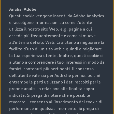
sono:
Analisi Adobe
Questi cookie vengono inseriti da Adobe Analytics
›
chilometraggio: un valore contenuto corrisponde a
e raccolgono informazioni su come l'utente
uno stato migliore del veicolo e a una maggiore
durata nel tempo;
utilizza il nostro sito Web, e.g. pagine a cui
accede più frequentemente e come si muove
›
cronologia dei tagliandi: una documentazione
all'interno del sito Web. Ci aiutano a migliorare la
completa della vettura certifica una manutenzione
facilità d'uso di un sito web e quindi a migliorare
costante e accurata;
la tua esperienza utente. Inoltre, questi cookie ci
›
condizioni della carrozzeria e degli interni: una
aiutano a comprendere i tuoi interessi in modo da
buona conservazione evidenzia cura e attenzione del
fornirti contenuti più pertinenti. Il consenso
precedente proprietario;
dell'utente vale sia per Audi che per noi, poiché
entrambe le parti utilizzano i dati raccolti per le
›
efficienza meccanica: motore, trasmissione e
proprie analisi in relazione alle finalità sopra
componenti principali in ottimo stato garantiscono
indicate. Si prega di notare che è possibile
prestazioni affidabili e sicure.
revocare il consenso all'inserimento dei cookie di
Acquistare un’auto usata in una Concessionaria ufficiale
performance in qualsiasi momento. Si prega di
Audi che offre l’usato garantito tramite Audi Prima