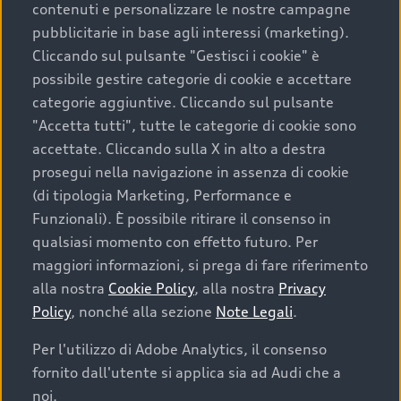
contenuti e personalizzare le nostre campagne
pubblicitarie in base agli interessi (marketing).
Scegliere un’auto usata è una decisione che coniuga
Cliccando sul pulsante "Gestisci i cookie" è
convenienza, affidabilità e sostenibilità. Per fare un
possibile gestire categorie di cookie e accettare
acquisto sicuro, è essenziale considerare aspetti
categorie aggiuntive. Cliccando sul pulsante
determinanti come la garanzia inclusa e l’affidabilità del
"Accetta tutti", tutte le categorie di cookie sono
marchio. Audi offre l’auto usata perfetta tramite Audi
accettate. Cliccando sulla X in alto a destra
Prima Scelta :plus
prosegui nella navigazione in assenza di cookie
(di tipologia Marketing, Performance e
Funzionali). È possibile ritirare il consenso in
qualsiasi momento con effetto futuro. Per
Cosa sapere prima di
maggiori informazioni, si prega di fare riferimento
acquistare la tua prossima
alla nostra
Cookie Policy
, alla nostra
Privacy
Policy
, nonché alla sezione
Note Legali
.
auto
Per l'utilizzo di Adobe Analytics, il consenso
fornito dall'utente si applica sia ad Audi che a
I requisiti fondamentali da considerare prima di
acquistare un’auto usata, oltre al prezzo e all'aspetto,
noi.