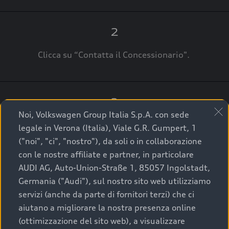
2
Clicca su “Contatta il Concessionario".
3
Noi, Volkswagen Group Italia S.p.A. con sede
A breve verrai ricontattato dal Customer Care
legale in Verona (Italia), Viale G.R. Gumpert, 1
Audi Center o direttamente dal Concessionario
("noi", "ci", "nostro"), da soli o in collaborazione
che ti supporterà per finalizzare la tua richiesta.
con le nostre affiliate e partner, in particolare
AUDI AG, Auto-Union-Straße 1, 85057 Ingolstadt,
Germania ("Audi"), sul nostro sito web utilizziamo
servizi (anche da parte di fornitori terzi) che ci
La qualità di acquistare
aiutano a migliorare la nostra presenza online
(ottimizzazione del sito web), a visualizzare
un’auto usata Audi