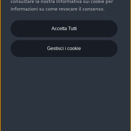
consultare la nostra Informativa sui cookie per
Scelta :plus, significa affidarsi ad un prodotto che viene
informazioni su come revocare il consenso.
sottoposto a 110 controlli approfonditi e coperto da
garanzia fino a 4 anni per una maggiore tutela del tuo
acquisto.
Accetta Tutti
Gestisci i cookie
Usato elettrico e ibrido:
efficienza e risparmio
Scegli l’usato elettrico o ibrido e giova dei numerosi
vantaggi che ti assicurano:
›
le auto usate elettriche offrono una guida silenziosa,
costi di gestione ridotti e zero emissioni locali,
›
mentre le auto usate ibride combinano efficienza e