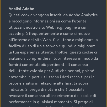
sono:
Analisi Adobe
Questi cookie vengono inseriti da Adobe Analytics
›
chilometraggio: un valore contenuto corrisponde a
e raccolgono informazioni su come l'utente
uno stato migliore del veicolo e a una maggiore
durata nel tempo;
utilizza il nostro sito Web, e.g. pagine a cui
accede più frequentemente e come si muove
›
cronologia dei tagliandi: una documentazione
all'interno del sito Web. Ci aiutano a migliorare la
completa della vettura certifica una manutenzione
facilità d'uso di un sito web e quindi a migliorare
costante e accurata;
la tua esperienza utente. Inoltre, questi cookie ci
›
condizioni della carrozzeria e degli interni: una
aiutano a comprendere i tuoi interessi in modo da
buona conservazione evidenzia cura e attenzione del
fornirti contenuti più pertinenti. Il consenso
precedente proprietario;
dell'utente vale sia per Audi che per noi, poiché
entrambe le parti utilizzano i dati raccolti per le
›
efficienza meccanica: motore, trasmissione e
proprie analisi in relazione alle finalità sopra
componenti principali in ottimo stato garantiscono
indicate. Si prega di notare che è possibile
prestazioni affidabili e sicure.
revocare il consenso all'inserimento dei cookie di
Acquistare un’auto usata in una Concessionaria ufficiale
performance in qualsiasi momento. Si prega di
Audi che offre l’usato garantito tramite Audi Prima