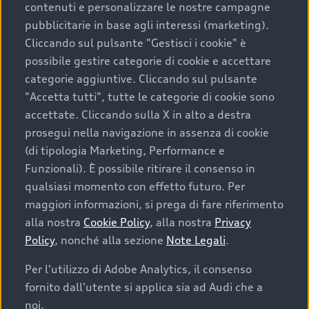
contenuti e personalizzare le nostre campagne
pubblicitarie in base agli interessi (marketing).
Scegliere un’auto usata è una decisione che coniuga
Cliccando sul pulsante "Gestisci i cookie" è
convenienza, affidabilità e sostenibilità. Per fare un
possibile gestire categorie di cookie e accettare
acquisto sicuro, è essenziale considerare aspetti
categorie aggiuntive. Cliccando sul pulsante
determinanti come la garanzia inclusa e l’affidabilità del
"Accetta tutti", tutte le categorie di cookie sono
marchio. Audi offre l’auto usata perfetta tramite Audi
accettate. Cliccando sulla X in alto a destra
Prima Scelta :plus
prosegui nella navigazione in assenza di cookie
(di tipologia Marketing, Performance e
Funzionali). È possibile ritirare il consenso in
qualsiasi momento con effetto futuro. Per
Cosa sapere prima di
maggiori informazioni, si prega di fare riferimento
acquistare la tua prossima
alla nostra
Cookie Policy
, alla nostra
Privacy
Policy
, nonché alla sezione
Note Legali
.
auto
Per l'utilizzo di Adobe Analytics, il consenso
fornito dall'utente si applica sia ad Audi che a
I requisiti fondamentali da considerare prima di
acquistare un’auto usata, oltre al prezzo e all'aspetto,
noi.