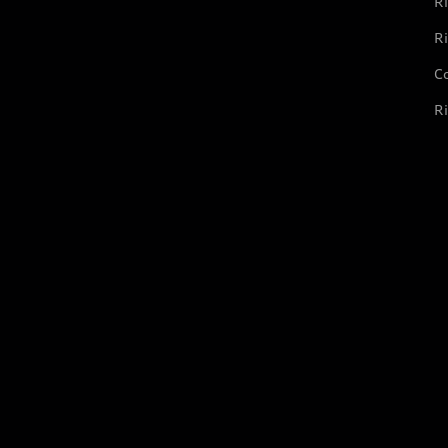
Ri
Ri
Co
Ri