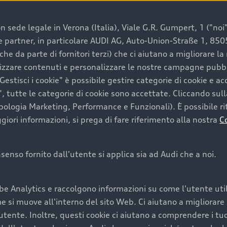
 sede legale in Verona (Italia), Viale G.R. Gumpert, 1 ("noi", 
e e partner, in particolare AUDI AG, Auto-Union-Straße 1, 85
e un’auto usata Audi
che da parte di fornitori terzi) che ci aiutano a migliorare l
lizzare contenuti e personalizzare le nostre campagne pubbli
estisci i cookie" è possibile gestire categorie di cookie e a
a convenienza, affidabilità e sostenibilità. Per fare un ac
, tutte le categorie di cookie sono accettate. Cliccando sull
lità del marchio. Audi offre l’auto usata perfetta tramite
ipologia Marketing, Performance e Funzionali). È possibile rit
ori informazioni, si prega di fare riferimento alla nostra
C
onsenso fornito dall'utente si applica sia ad Audi che a noi.
cquistare la tua prossima 
be Analytics e raccolgono informazioni su come l'utente utili
cquistare un’auto usata, oltre al prezzo e all'aspetto, son
si muove all'interno del sito Web. Ci aiutano a migliorare la
utente. Inoltre, questi cookie ci aiutano a comprendere i tuo
nde a uno stato migliore del veicolo e a una maggiore du