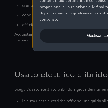
contenuti più pertinenti. Il consenso d
›
cronologia dei tagliandi: una documentazione
proprie analisi in relazione alle final
di performance in qualsiasi momento. 
›
condizioni della carrozzeria e degli interni: 
consenso.
›
efficienza meccanica: motore, trasmissione e 
Acquistare un’auto usata in una Concessionaria uff
Gestisci i c
che viene sottoposto a 110 controlli approfonditi
Usato elettrico e ibrido
Scegli l’usato elettrico o ibrido e giova dei numer
›
le auto usate elettriche offrono una guida sile