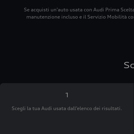
Se acquisti un’auto usata con Audi Prima Scelta
manutenzione incluso e il Servizio Mobilità con
Sc
1
Scegli la tua Audi usata dall’elenco dei risultati.