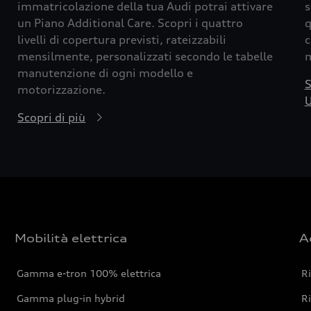
immatricolazione della tua Audi potrai attivare
s
un Piano Additional Care. Scopri i quattro
q
livelli di copertura previsti, rateizzabili
c
mensilmente, personalizzati secondo le tabelle
m
manutenzione di ogni modello e
S
motorizzazione.
U
Scopri di più
Mobilità elettrica
A
Gamma e-tron 100% elettrica
R
Gamma plug-in hybrid
Ri