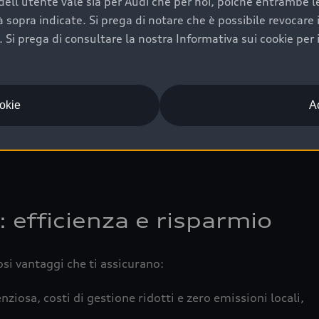
ell'utente vale sia per Audi che per noi, poiché entrambe le p
 completa della vettura certifica una manutenzione costa
ità sopra indicate. Si prega di notare che è possibile revocare
Si prega di consultare la nostra Informativa sui cookie per 
una buona conservazione evidenzia cura e attenzione del pr
componenti principali in ottimo stato garantiscono prestaz
iciale Audi che offre l’usato garantito tramite Audi Prima
ookie
Ac
 e coperto da garanzia fino a 4 anni per una maggiore tute
: efficienza e risparmio
osi vantaggi che ti assicurano:
nziosa, costi di gestione ridotti e zero emissioni locali,