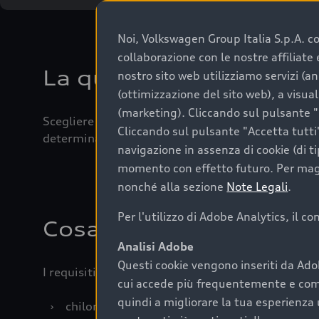
Noi, Volkswagen Group Italia S.p.A. con
collaborazione con le nostre affiliat
La qualità di acquistar
nostro sito web utilizziamo servizi (an
(ottimizzazione del sito web), a visua
(marketing). Cliccando sul pulsante "G
Scegliere un’auto usata è una decisione che coniug
Cliccando sul pulsante "Accetta tutti"
determinanti come la garanzia inclusa e l’affidabi
navigazione in assenza di cookie (di t
momento con effetto futuro. Per maggi
nonché alla sezione
Note Legali
.
Per l'utilizzo di Adobe Analytics, il c
Cosa sapere prima di a
Analisi Adobe
Questi cookie vengono inseriti da Ado
I requisiti fondamentali da considerare prima di a
cui accede più frequentemente e come 
quindi a migliorare la tua esperienza 
›
chilometraggio: un valore contenuto corrispo