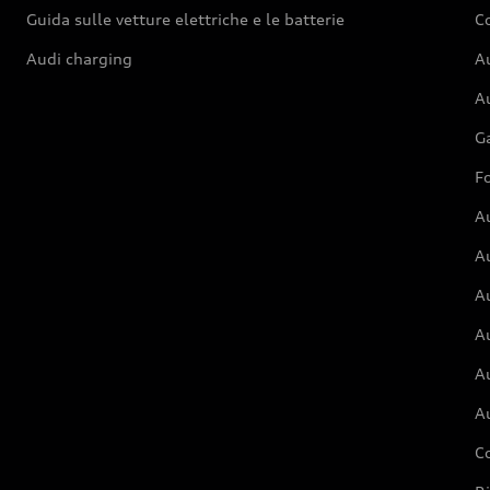
Guida sulle vetture elettriche e le batterie
Co
Audi charging
Au
Au
G
Fo
A
A
A
Au
A
A
C