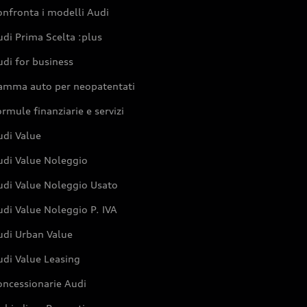
nfronta i modelli Audi
di Prima Scelta :plus
di for business
amma auto per neopatentati
rmule finanziarie e servizi
udi Value
udi Value Noleggio
udi Value Noleggio Usato
di Value Noleggio P. IVA
udi Urban Value
udi Value Leasing
oncessionarie Audi