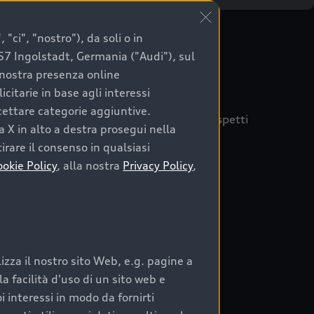
"ci", "nostro"), da soli o in
057 Ingolstadt, Germania ("Audi"), sul
a nostra presenza online
citarie in base agli interessi
ccettare categorie aggiuntive.
quisto sicuro, è essenziale considerare aspetti
a X in alto a destra prosegui nella
 Audi Prima Scelta :plus
irare il consenso in qualsiasi
ookie Policy
, alla nostra
Privacy Policy
,
auto
zza il nostro sito Web, e.g. pagine a
o:
 facilità d'uso di un sito web e
i interessi in modo da fornirti
rata nel tempo;