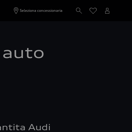
Seleziona concessionaria
a auto
ntita Audi